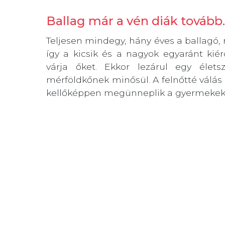
Ballag már a vén diák tovább
Teljesen mindegy, hány éves a ballagó,
így a kicsik és a nagyok egyaránt ki
várja őket. Ekkor lezárul egy élets
mérföldkőnek minősül. A felnőtté válás 
kellőképpen megünneplik a gyermekek a