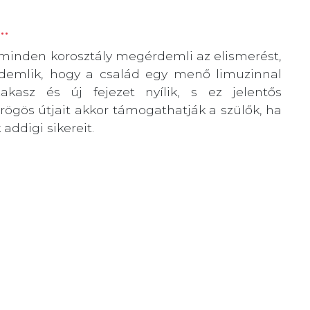
…
 minden korosztály megérdemli az elismerést,
érdemlik, hogy a család egy menő limuzinnal
zakasz és új fejezet nyílik, s ez jelentős
rögös útjait akkor támogathatják a szülők, ha
ddigi sikereit.