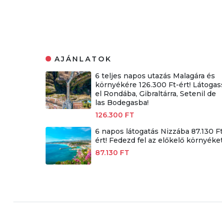
AJÁNLATOK
6 teljes napos utazás Malagára és
környékére 126.300 Ft-ért! Látogas
el Rondába, Gibraltárra, Setenil de
las Bodegasba!
126.300 FT
6 napos látogatás Nizzába 87.130 F
ért! Fedezd fel az előkelő környéket
87.130 FT