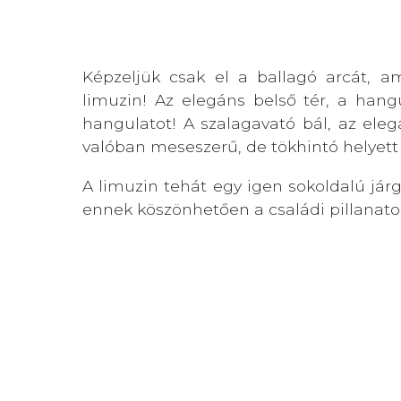
Képzeljük csak el a ballagó arcát, am
limuzin! Az elegáns belső tér, a hang
hangulatot! A szalagavató bál, az eleg
valóban meseszerű, de tökhintó helyett
A limuzin tehát egy igen sokoldalú jár
ennek köszönhetően a családi pillanatoka