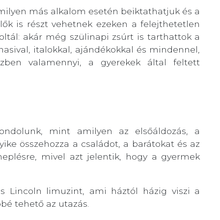
milyen más alkalom esetén beiktathatjuk és a
ők is részt vehetnek ezeken a felejthetetlen
l: akár még szülinapi zsúrt is tarthattok a
 nasival, italokkal, ajándékokkal és mindennel,
zben valamennyi, a gyerekek által feltett
gondolunk, mint amilyen az elsőáldozás, a
ike összehozza a családot, a barátokat és az
eplésre, mivel azt jelentik, hogy a gyermek
 Lincoln limuzint, ami háztól házig viszi a
bé tehető az utazás.