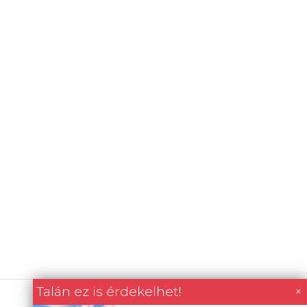
Talán ez is érdekelhet!
×