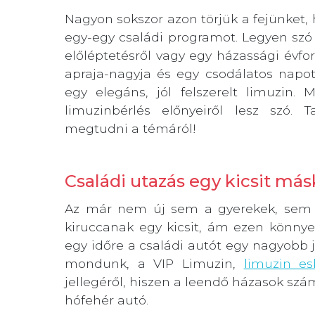
Nagyon sokszor azon törjük a fejünke
egy-egy családi programot. Legyen szó e
előléptetésről vagy egy házassági évfor
apraja-nagyja és egy csodálatos napot 
egy elegáns, jól felszerelt limuzin.
limuzinbérlés előnyeiről lesz szó.
megtudni a témáról!
Családi utazás egy kicsit má
Az már nem új sem a gyerekek, sem a
kiruccanak egy kicsit, ám ezen könnye
egy időre a családi autót egy nagyobb 
mondunk, a VIP Limuzin,
limuzin es
jellegéről, hiszen a leendő házasok sz
hófehér autó.