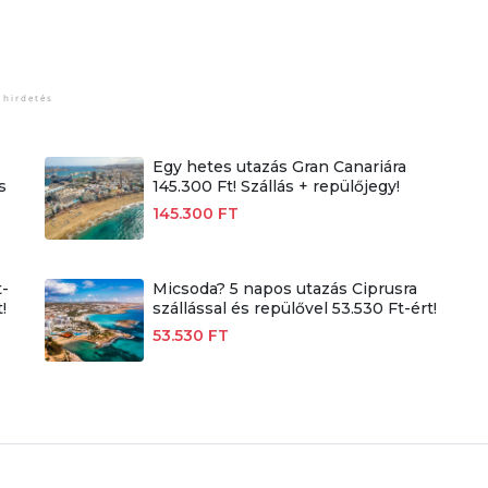
Egy hetes utazás Gran Canariára
s
145.300 Ft! Szállás + repülőjegy!
145.300 FT
t-
Micsoda? 5 napos utazás Ciprusra
!
szállással és repülővel 53.530 Ft-ért!
53.530 FT