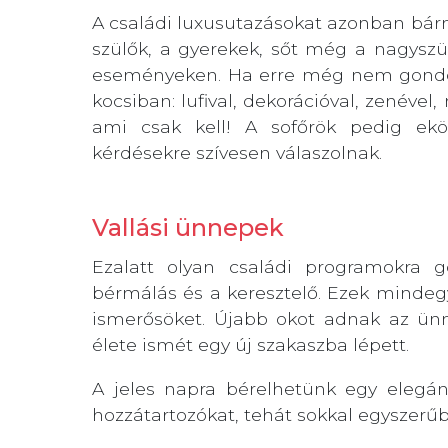
A családi luxusutazásokat azonban bár
szülők, a gyerekek, sőt még a nagyszül
eseményeken. Ha erre még nem gondoltá
kocsiban: lufival, dekorációval, zenével,
ami csak kell! A sofőrök pedig ekö
kérdésekre szívesen válaszolnak.
Vallási ünnepek
Ezalatt olyan családi programokra 
bérmálás és a keresztelő. Ezek mindegy
ismerősöket. Újabb okot adnak az ünn
élete ismét egy új szakaszba lépett.
A jeles napra bérelhetünk egy elegáns
hozzátartozókat, tehát sokkal egyszerűb