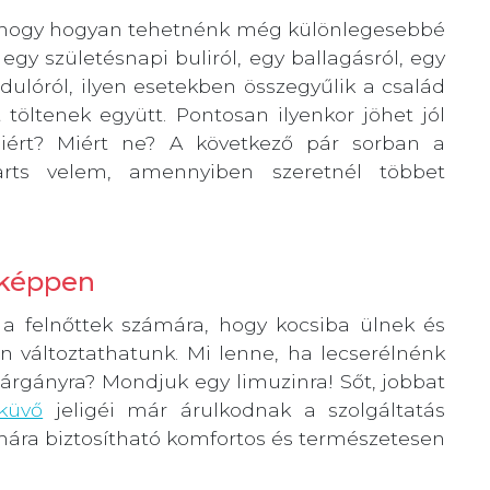
t, hogy hogyan tehetnénk még különlegesebbé
gy születésnapi buliról, egy ballagásról, egy
dulóról, ilyen esetekben összegyűlik a család
töltenek együtt. Pontosan ilyenkor jöhet jól
 Miért? Miért ne? A következő pár sorban a
 Tarts velem, amennyiben szeretnél többet
sképpen
 felnőttek számára, hogy kocsiba ülnek és
n változtathatunk. Mi lenne, ha lecserélnénk
járgányra? Mondjuk egy limuzinra! Sőt, jobbat
küvő
jeligéi már árulkodnak a szolgáltatás
ámára biztosítható komfortos és természetesen