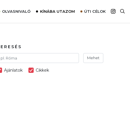
OLVASNIVALÓ
KÍNÁBA UTAZOM
ÚTI CÉLOK
Top 10 látnivalók térképpel
Európa
Tudnivalók az ajánlatok lefoglalásához
Ázsia
Tippek & Trükkök
Amerika
KERESÉS
Utazómajom – CitySIM kártya a világutazóknak
Afrika
Mehet
Interjú
Ausztrália
Ajánlatok
Cikkek
Élménybeszámolók
Szállodalátogatás
Sajtómegjelenések