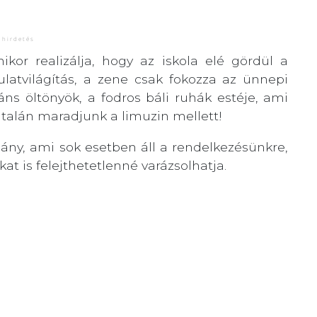
ikor realizálja, hogy az iskola elé gördül a
ulatvilágítás, a zene csak fokozza az ünnepi
áns öltönyök, a fodros báli ruhák estéje, ami
 talán maradjunk a limuzin mellett!
gány, ami sok esetben áll a rendelkezésünkre,
t is felejthetetlenné varázsolhatja.