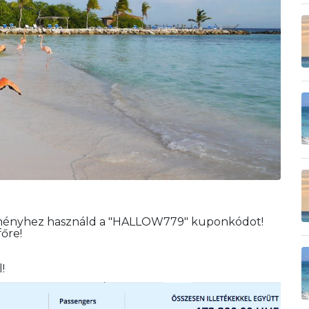
ményhez használd a "HALLOW779" kuponkódot!
főre!
!