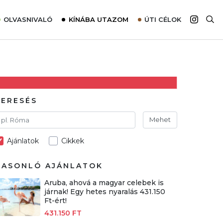
OLVASNIVALÓ
KÍNÁBA UTAZOM
ÚTI CÉLOK
Top 10 látnivalók térképpel
Európa
Tudnivalók az ajánlatok lefoglalásához
Ázsia
Tippek & Trükkök
Amerika
Utazómajom – CitySIM kártya a világutazóknak
Afrika
KERESÉS
Interjú
Ausztrália
Mehet
Élménybeszámolók
Ajánlatok
Cikkek
Szállodalátogatás
Sajtómegjelenések
HASONLÓ AJÁNLATOK
Aruba, ahová a magyar celebek is
járnak! Egy hetes nyaralás 431.150
Ft-ért!
431.150 FT