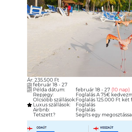
Ár:
235.500
Ft
február 18 - 27
Példa dátum:
február 18 - 27
(10 nap)
Repjegy:
Foglalás
A 75€ kedvez
Olcsóbb szállások:
Foglalás
125.000 Ft két 
Luxus szállások:
Foglalás
Airbnb:
Foglalás
Tetszett?
Segíts egy megosztással