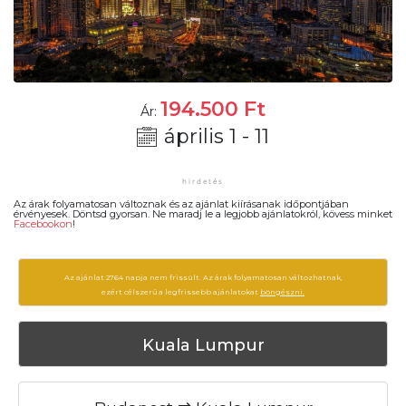
194.500
Ft
Ár:
április 1 - 11
Az árak folyamatosan változnak és az ajánlat kiírásanak időpontjában
érvényesek. Döntsd gyorsan. Ne maradj le a legjobb ajánlatokról, kövess minket
Facebookon
!
Az ajánlat 2764 napja nem frissült. Az árak folyamatosan változhatnak,
ezért célszerű a legfrissebb ajánlatokat
böngészni.
Kuala Lumpur