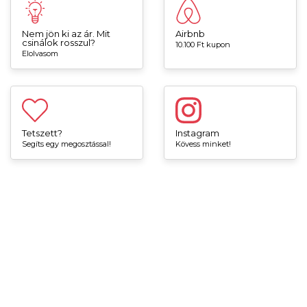
Nem jön ki az ár. Mit
Airbnb
csinálok rosszul?
10.100 Ft kupon
Elolvasom
Tetszett?
Instagram
Segíts egy megosztással!
Kövess minket!