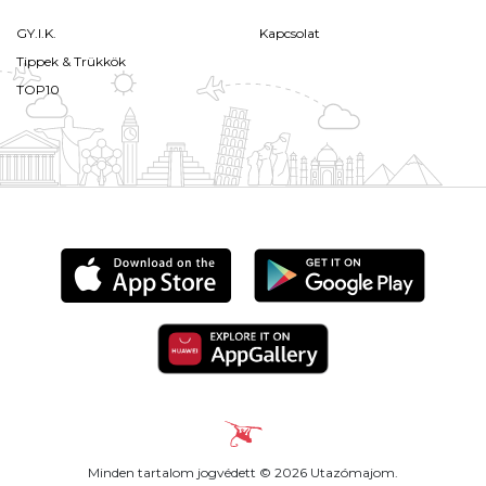
GY.I.K.
Kapcsolat
Tippek & Trükkök
TOP10
Minden tartalom jogvédett © 2026 Utazómajom.