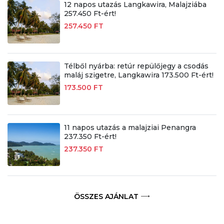
12 napos utazás Langkawira, Malajziába
257.450 Ft-ért!
257.450 FT
Télből nyárba: retúr repülőjegy a csodás
maláj szigetre, Langkawira 173.500 Ft-ért!
173.500 FT
11 napos utazás a malajziai Penangra
237.350 Ft-ért!
237.350 FT
ÖSSZES AJÁNLAT