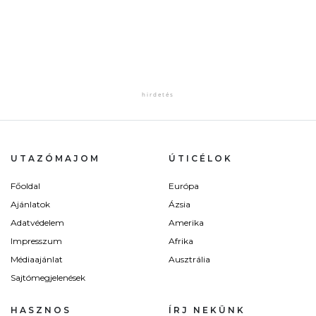
UTAZÓMAJOM
ÚTICÉLOK
Főoldal
Európa
Ajánlatok
Ázsia
Adatvédelem
Amerika
Impresszum
Afrika
Médiaajánlat
Ausztrália
Sajtómegjelenések
HASZNOS
ÍRJ NEKÜNK