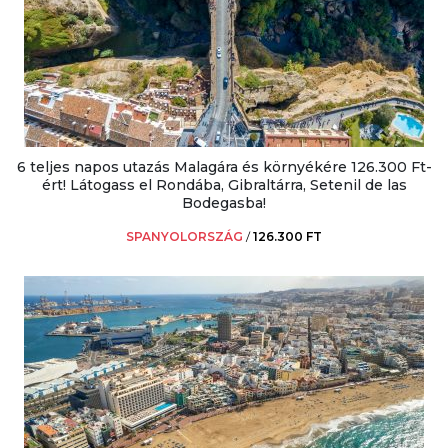
6 teljes napos utazás Malagára és környékére 126.300 Ft-
ért! Látogass el Rondába, Gibraltárra, Setenil de las
Bodegasba!
SPANYOLORSZÁG
/
126.300 FT