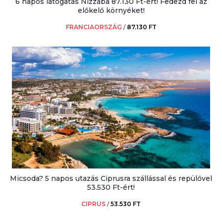
6 napos látogatás Nizzába 87.130 Ft-ért! Fedezd fel az
előkelő környéket!
FRANCIAORSZÁG
/
87.130 FT
Micsoda? 5 napos utazás Ciprusra szállással és repülővel
53.530 Ft-ért!
CIPRUS
/
53.530 FT