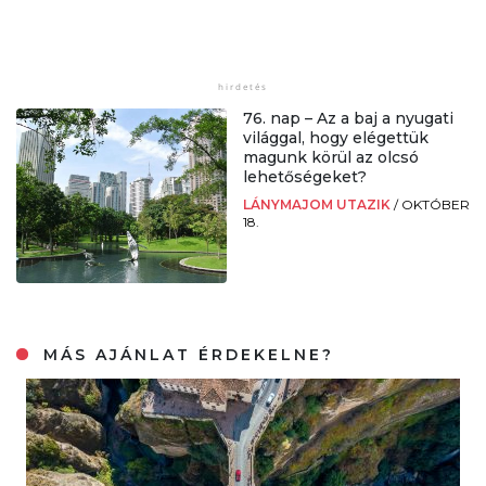
76. nap – Az a baj a nyugati
világgal, hogy elégettük
magunk körül az olcsó
lehetőségeket?
LÁNYMAJOM UTAZIK
/
OKTÓBER
18.
MÁS AJÁNLAT ÉRDEKELNE?