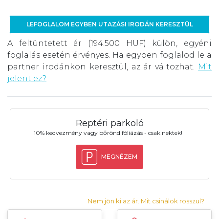
LEFOGLALOM EGYBEN UTAZÁSI IRODÁN KERESZTÜL
A feltüntetett ár (194.500 HUF) külön, egyéni
foglalás esetén érvényes. Ha egyben foglalod le a
partner irodánkon keresztül, az ár változhat.
Mit
jelent ez?
Reptéri parkoló
10% kedvezmény vagy bőrönd fóliázás - csak nektek!
MEGNÉZEM
Nem jön ki az ár. Mit csinálok rosszul?