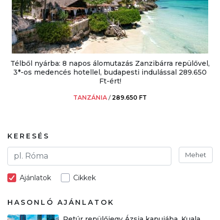
Télből nyárba: 8 napos álomutazás Zanzibárra repülővel,
3*-os medencés hotellel, budapesti indulással 289.650
Ft-ért!
TANZÁNIA
/
289.650 FT
KERESÉS
Mehet
Ajánlatok
Cikkek
HASONLÓ AJÁNLATOK
Retúr repülőjegy Ázsia kapujába, Kuala