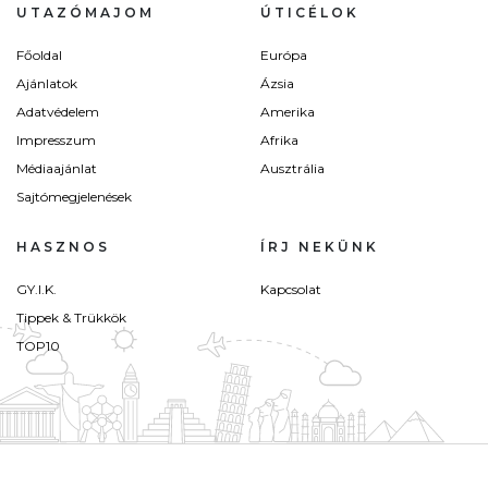
UTAZÓMAJOM
ÚTICÉLOK
Főoldal
Európa
Ajánlatok
Ázsia
Adatvédelem
Amerika
Impresszum
Afrika
Médiaajánlat
Ausztrália
Sajtómegjelenések
HASZNOS
ÍRJ NEKÜNK
GY.I.K.
Kapcsolat
Tippek & Trükkök
TOP10