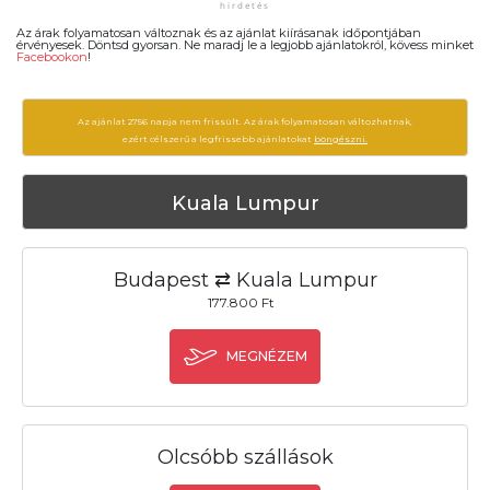
Az árak folyamatosan változnak és az ajánlat kiírásanak időpontjában
érvényesek. Döntsd gyorsan. Ne maradj le a legjobb ajánlatokról, kövess minket
Facebookon
!
Az ajánlat 2756 napja nem frissült. Az árak folyamatosan változhatnak,
ezért célszerű a legfrissebb ajánlatokat
böngészni.
Kuala Lumpur
Budapest ⇄ Kuala Lumpur
177.800 Ft
MEGNÉZEM
Olcsóbb szállások