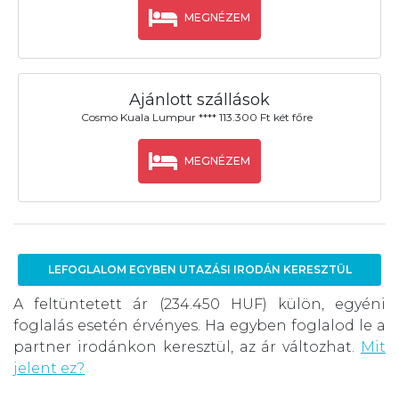
MEGNÉZEM
Ajánlott szállások
Cosmo Kuala Lumpur **** 113.300 Ft két főre
MEGNÉZEM
LEFOGLALOM EGYBEN UTAZÁSI IRODÁN KERESZTÜL
A feltüntetett ár (234.450 HUF) külön, egyéni
foglalás esetén érvényes. Ha egyben foglalod le a
partner irodánkon keresztül, az ár változhat.
Mit
jelent ez?