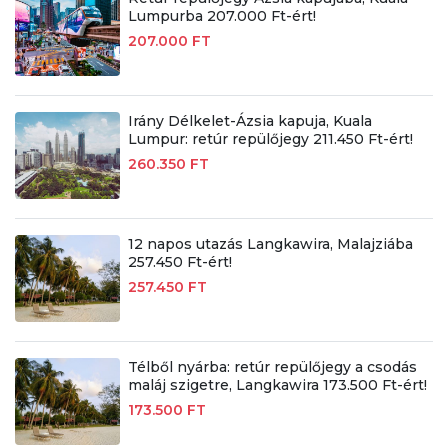
Lumpurba 207.000 Ft-ért!
207.000 FT
Irány Délkelet-Ázsia kapuja, Kuala
Lumpur: retúr repülőjegy 211.450 Ft-ért!
260.350 FT
12 napos utazás Langkawira, Malajziába
257.450 Ft-ért!
257.450 FT
Télből nyárba: retúr repülőjegy a csodás
maláj szigetre, Langkawira 173.500 Ft-ért!
173.500 FT