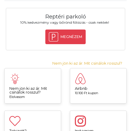
Reptéri parkoló
10% kedvezmény vagy bőrönd fóliázás - csak nektek!
MEGNÉZEM
Nem jön ki az ár. Mit csinálok rosszul?
Nem jön ki az ár. Mit
Airbnb
csinálok rosszul?
10.100 Ft kupon
Elolvasom
Tetszett?
Instagram