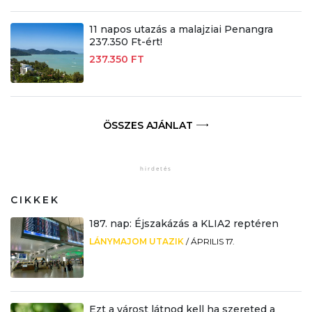
11 napos utazás a malajziai Penangra
237.350 Ft-ért!
237.350 FT
ÖSSZES AJÁNLAT
CIKKEK
187. nap: Éjszakázás a KLIA2 reptéren
LÁNYMAJOM UTAZIK
/
ÁPRILIS 17.
Ezt a várost látnod kell ha szereted a