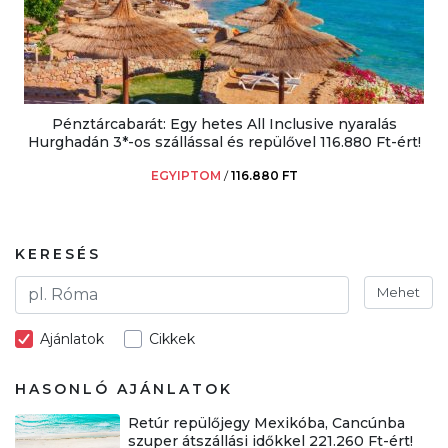
Pénztárcabarát: Egy hetes All Inclusive nyaralás
Hurghadán 3*-os szállással és repülővel 116.880 Ft-ért!
EGYIPTOM
/
116.880 FT
KERESÉS
Mehet
Ajánlatok
Cikkek
HASONLÓ AJÁNLATOK
Retúr repülőjegy Mexikóba, Cancúnba
szuper átszállási időkkel 221.260 Ft-ért!