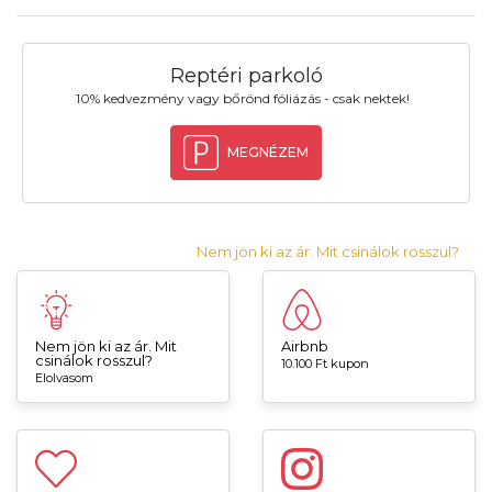
Reptéri parkoló
10% kedvezmény vagy bőrönd fóliázás - csak nektek!
MEGNÉZEM
Nem jön ki az ár. Mit csinálok rosszul?
Nem jön ki az ár. Mit
Airbnb
csinálok rosszul?
10.100 Ft kupon
Elolvasom