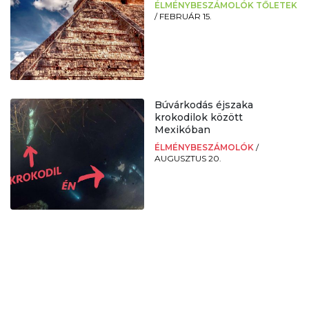
ÉLMÉNYBESZÁMOLÓK TŐLETEK
/
FEBRUÁR 15.
Búvárkodás éjszaka
krokodilok között
Mexikóban
ÉLMÉNYBESZÁMOLÓK
/
AUGUSZTUS 20.