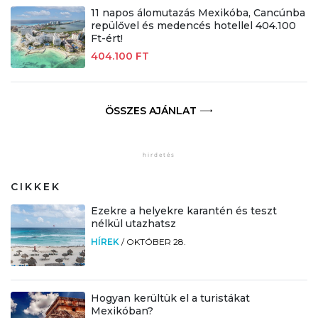
11 napos álomutazás Mexikóba, Cancúnba
repülővel és medencés hotellel 404.100
Ft-ért!
404.100 FT
ÖSSZES AJÁNLAT
CIKKEK
Ezekre a helyekre karantén és teszt
nélkül utazhatsz
HÍREK
/
OKTÓBER 28.
Hogyan kerültük el a turistákat
Mexikóban?