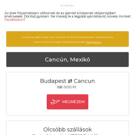
Az árak folyamatosan változnak és az ajánlat kiírásanak időpontjában
érvényesek. Döntsd gyorsan. Ne maradj le a legjobb ajánlatokról, kövess minket
Facebookon
!
Az ajánlat 2612 napja nem frissült. Az árak folyamatosan változhatnak,
ezért célszerű a legfrissebb ajánlatokat
böngészni.
Cancún, Mexikó
Budapest ⇄ Cancun
168.000 Ft
MEGNÉZEM
Olcsóbb szállások