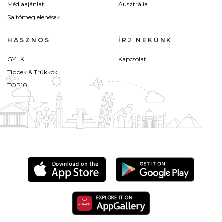
Médiaajánlat
Ausztrália
Sajtómegjelenések
HASZNOS
ÍRJ NEKÜNK
GY.I.K.
Kapcsolat
Tippek & Trükkök
TOP10