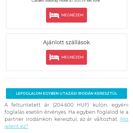
Garden Adonay Hotel 67.300 Ft két főre
MEGNÉZEM
Ajánlott szállások
MEGNÉZEM
LEFOGLALOM EGYBEN UTAZÁSI IRODÁN KERESZTÜL
A feltüntetett ár (204.600 HUF) külön, egyéni
foglalás esetén érvényes. Ha egyben foglalod le a
partner irodánkon keresztül, az ár változhat.
Mit
jelent ez?