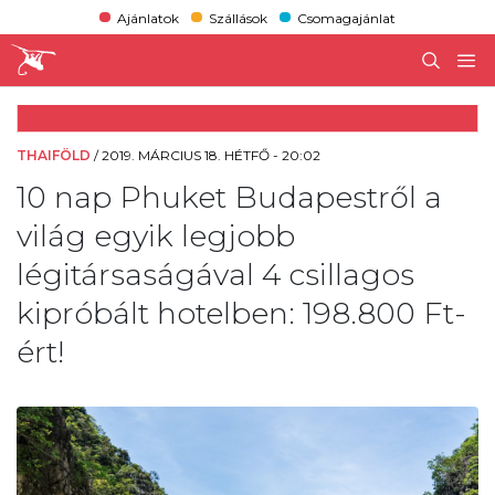
Ajánlatok
Szállások
Csomagajánlat
THAIFÖLD
/
2019. MÁRCIUS 18. HÉTFŐ - 20:02
10 nap Phuket Budapestről a
világ egyik legjobb
légitársaságával 4 csillagos
kipróbált hotelben: 198.800 Ft-
ért!