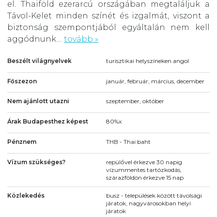
el. Thaiföld ezerarcú országában megtaláljuk a
Távol-Kelet minden színét és izgalmát, viszont a
biztonság szempontjából egyáltalán nem kell
aggódnunk....
tovább »
Beszélt világnyelvek
turisztikai helyszíneken angol
Főszezon
január, február, március, december
Nem ajánlott utazni
szeptember, október
Árak Budapesthez képest
80%x
Pénznem
THB - Thai baht
Vízum szükséges?
repülővel érkezve 30 napig
vízummentes tartózkodás,
szárazföldön érkezve 15 nap
Közlekedés
busz - települések között távolsági
járatok, nagyvárosokban helyi
járatok