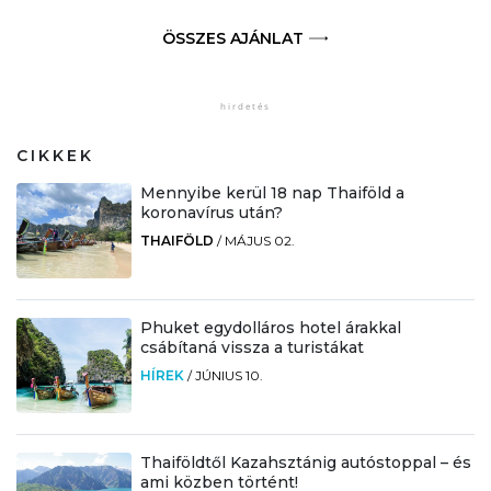
ÖSSZES AJÁNLAT
CIKKEK
Mennyibe kerül 18 nap Thaiföld a
koronavírus után?
THAIFÖLD
/
MÁJUS 02.
Phuket egydolláros hotel árakkal
csábítaná vissza a turistákat
HÍREK
/
JÚNIUS 10.
Thaiföldtől Kazahsztánig autóstoppal – és
ami közben történt!