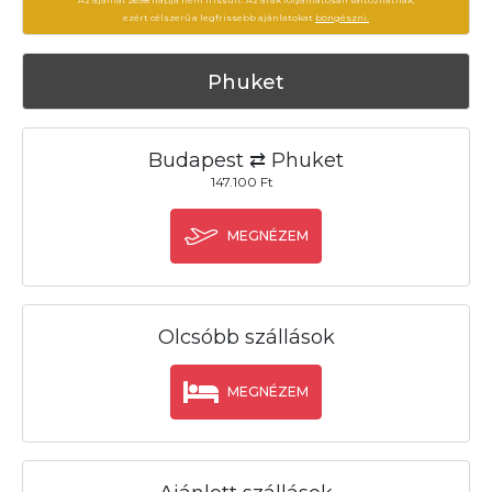
ezért célszerű a legfrissebb ajánlatokat
böngészni.
Phuket
Budapest ⇄ Phuket
147.100 Ft
MEGNÉZEM
Olcsóbb szállások
MEGNÉZEM