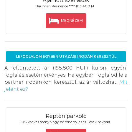
Ajánlott szállások
Bauman Residence **** 103.400 Ft
MEGNÉZEM
LEFOGLALOM EGYBEN UTAZÁSI IRODÁN KERESZTÜL
A feltüntetett ár (198.800 HUF) külön, egyéni
foglalás esetén érvényes. Ha egyben foglalod le a
partner irodánkon keresztül, az ár változhat.
Mit
jelent ez?
Reptéri parkoló
10% kedvezmény vagy bőrönd fóliázás - csak nektek!