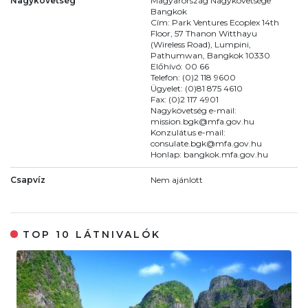
Nagykövetség
Magyarország Nagykövetsége
Bangkok
Cím: Park Ventures Ecoplex 14th
Floor, 57 Thanon Witthayu
(Wireless Road), Lumpini,
Pathumwan, Bangkok 10330
Előhívó: 00 66
Telefon: (0)2 118 9600
Ügyelet: (0)81 875 4610
Fax: (0)2 117 4901
Nagykövetség e-mail:
mission.bgk@mfa.gov.hu
Konzulátus e-mail:
consulate.bgk@mfa.gov.hu
Honlap: bangkok.mfa.gov.hu
Csapvíz
Nem ajánlott
TOP 10 LÁTNIVALÓK