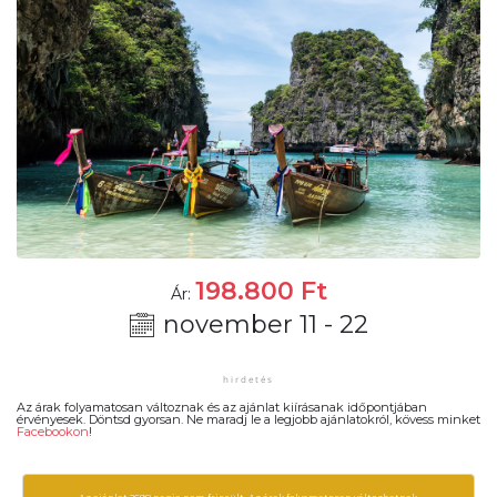
198.800
Ft
Ár:
november 11 - 22
Az árak folyamatosan változnak és az ajánlat kiírásanak időpontjában
érvényesek. Döntsd gyorsan. Ne maradj le a legjobb ajánlatokról, kövess minket
Facebookon
!
Az ajánlat 2698 napja nem frissült. Az árak folyamatosan változhatnak,