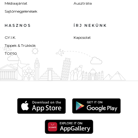
Médiaajánlat
Ausztrália
Sajtómegjelenések
HASZNOS
ÍRJ NEKÜNK
GY.I.K.
Kapcsolat
Tippek & Trükkök
TOP10