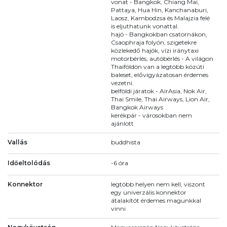
vonat - Bangkok, Chiang Mai,
Pattaya, Hua Hin, Kanchanaburi,
Laosz, Kambodzsa és Malajzia felé
is eljuthatunk vonattal.
hajó - Bangkokban csatornákon,
Csaophraja folyón, szigetekre
közlekedő hajók, vízi iránytaxi
motorbérlés, autóbérlés - A világon
Thaiföldön van a legtöbb közúti
baleset, elővigyázatosan érdemes
vezetni.
belföldi járatok - AirAsia, Nok Air,
Thai Smile, Thai Airways, Lion Air,
Bangkok Airways
kerékpár - városokban nem
ajánlott
Vallás
buddhista
Időeltolódás
-6 óra
Konnektor
legtöbb helyen nem kell, viszont
egy univerzális konnektor
átalakítót érdemes magunkkal
vinni