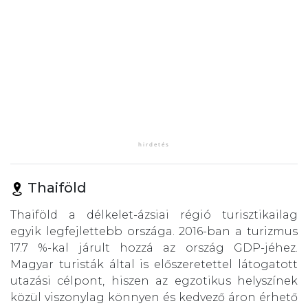
Thaiföld
Thaiföld a délkelet-ázsiai régió turisztikailag
egyik legfejlettebb országa. 2016-ban a turizmus
17.7 %-kal járult hozzá az ország GDP-jéhez.
Magyar turisták által is előszeretettel látogatott
utazási célpont, hiszen az egzotikus helyszínek
közül viszonylag könnyen és kedvező áron érhető