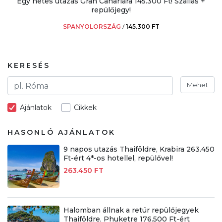
Egy hetes utazás Gran Canariára 145.300 Ft! Szállás +
repülőjegy!
SPANYOLORSZÁG
/
145.300 FT
KERESÉS
Mehet
Ajánlatok
Cikkek
HASONLÓ AJÁNLATOK
9 napos utazás Thaiföldre, Krabira 263.450
Ft-ért 4*-os hotellel, repülővel!
263.450 FT
Halomban állnak a retúr repülőjegyek
Thaiföldre, Phuketre 176.500 Ft-ért