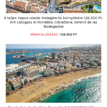
6 teljes napos utazás Malagára és környékére 126.300 Ft-
ért! Látogass el Rondába, Gibraltárra, Setenil de las
Bodegasba!
SPANYOLORSZÁG
/
126.300 FT