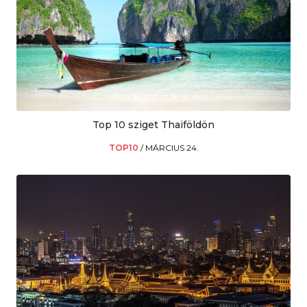
Top 10 sziget Thaiföldön
TOP10
/
MÁRCIUS 24.