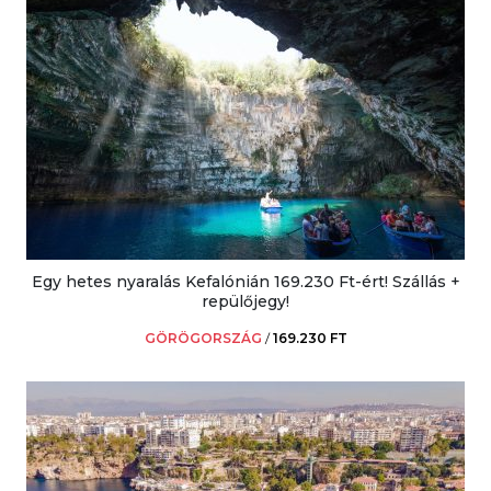
Egy hetes nyaralás Kefalónián 169.230 Ft-ért! Szállás +
repülőjegy!
GÖRÖGORSZÁG
/
169.230 FT