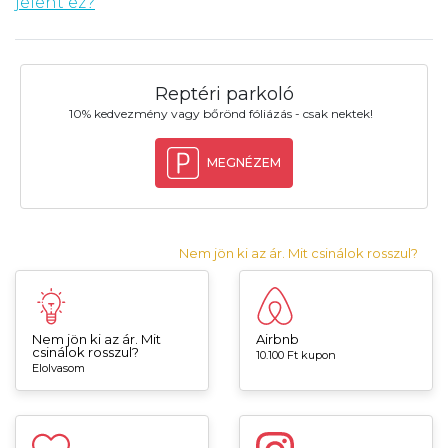
jelent ez?
Reptéri parkoló
10% kedvezmény vagy bőrönd fóliázás - csak nektek!
MEGNÉZEM
Nem jön ki az ár. Mit csinálok rosszul?
Nem jön ki az ár. Mit
Airbnb
csinálok rosszul?
10.100 Ft kupon
Elolvasom