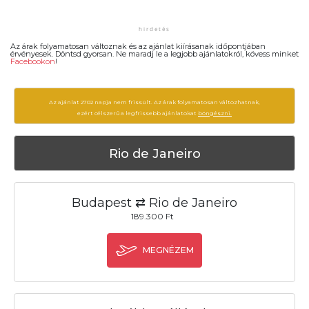
Az árak folyamatosan változnak és az ajánlat kiírásanak időpontjában
érvényesek. Döntsd gyorsan. Ne maradj le a legjobb ajánlatokról, kövess minket
Facebookon
!
Az ajánlat 2702 napja nem frissült. Az árak folyamatosan változhatnak,
ezért célszerű a legfrissebb ajánlatokat
böngészni.
Rio de Janeiro
Budapest ⇄ Rio de Janeiro
189.300 Ft
MEGNÉZEM