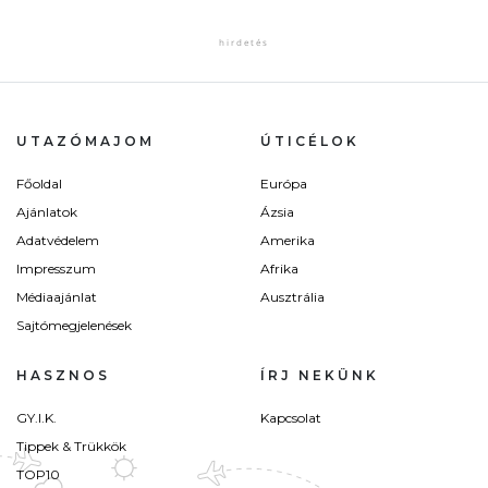
UTAZÓMAJOM
ÚTICÉLOK
Főoldal
Európa
Ajánlatok
Ázsia
Adatvédelem
Amerika
Impresszum
Afrika
Médiaajánlat
Ausztrália
Sajtómegjelenések
HASZNOS
ÍRJ NEKÜNK
GY.I.K.
Kapcsolat
Tippek & Trükkök
TOP10