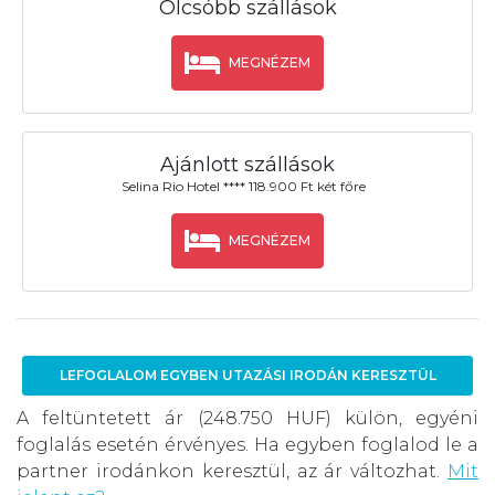
Olcsóbb szállások
MEGNÉZEM
Ajánlott szállások
Selina Rio Hotel **** 118.900 Ft két főre
MEGNÉZEM
LEFOGLALOM EGYBEN UTAZÁSI IRODÁN KERESZTÜL
A feltüntetett ár (248.750 HUF) külön, egyéni
foglalás esetén érvényes. Ha egyben foglalod le a
partner irodánkon keresztül, az ár változhat.
Mit