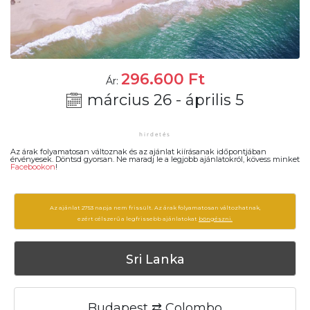
296.600
Ft
Ár:
március 26 - április 5
Az árak folyamatosan változnak és az ajánlat kiírásanak időpontjában
érvényesek. Döntsd gyorsan. Ne maradj le a legjobb ajánlatokról, kövess minket
Facebookon
!
Az ajánlat 2753 napja nem frissült. Az árak folyamatosan változhatnak,
ezért célszerű a legfrissebb ajánlatokat
böngészni.
Sri Lanka
Budapest ⇄ Colombo