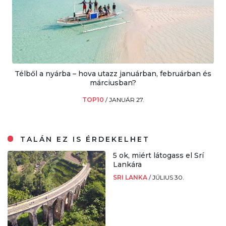
Télből a nyárba – hova utazz januárban, februárban és
márciusban?
TOP10
/
JANUÁR 27.
TALÁN EZ IS ÉRDEKELHET
5 ok, miért látogass el Srí
Lankára
SRI LANKA
/
JÚLIUS 30.