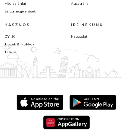
Médiaajánlat
Ausztrália
Sajtómegjelenések
HASZNOS
ÍRJ NEKÜNK
GY.I.K.
Kapcsolat
Tippek & Trükkök
TOP10