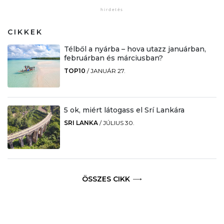
CIKKEK
Télből a nyárba – hova utazz januárban,
februárban és márciusban?
TOP10
/
JANUÁR 27.
5 ok, miért látogass el Srí Lankára
SRI LANKA
/
JÚLIUS 30.
ÖSSZES CIKK