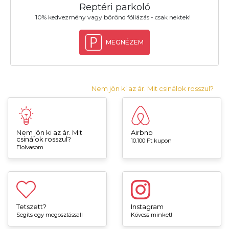
Reptéri parkoló
10% kedvezmény vagy bőrönd fóliázás - csak nektek!
MEGNÉZEM
Nem jön ki az ár. Mit csinálok rosszul?
Nem jön ki az ár. Mit
Airbnb
csinálok rosszul?
10.100 Ft kupon
Elolvasom
Tetszett?
Instagram
Segíts egy megosztással!
Kövess minket!