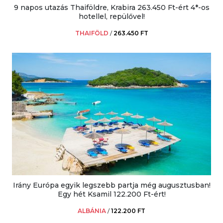
9 napos utazás Thaiföldre, Krabira 263.450 Ft-ért 4*-os
hotellel, repülővel!
THAIFÖLD
/
263.450 FT
Irány Európa egyik legszebb partja még augusztusban!
Egy hét Ksamil 122.200 Ft-ért!
ALBÁNIA
/
122.200 FT