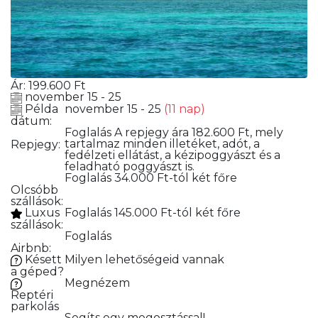
Ár:
199.600
Ft
november 15 - 25
Példa
november 15 - 25
(11 nap)
dátum:
Foglalás
A repjegy ára 182.600 Ft, mely
tartalmaz minden illetéket, adót, a
Repjegy:
fedélzeti ellátást, a kézipoggyászt és a
feladható poggyászt is.
Foglalás
34.000 Ft-tól két főre
Olcsóbb
szállások:
Luxus
Foglalás
145.000 Ft-tól két főre
szállások:
Foglalás
Airbnb:
Késett
Milyen lehetőségeid vannak
a géped?
Megnézem
Reptéri
parkolás
Segíts egy megosztással!