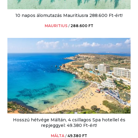
10 napos álomutazás Mauritiusra 288.600 Ft-ért!
MAURITIUS
/
288.600 FT
Hosszú hétvége Máltán, 4 csillagos Spa hotellel és
repjeggyel: 49.380 Ft-ért!
MÁLTA
/
49.380 FT