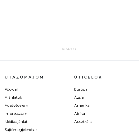
UTAZÓMAJOM
ÚTICÉLOK
Főoldal
Európa
Ajánlatok
Ázsia
Adatvédelem
Amerika
Impresszum
Afrika
Médiaajánlat
Ausztrália
Sajtómegjelenések