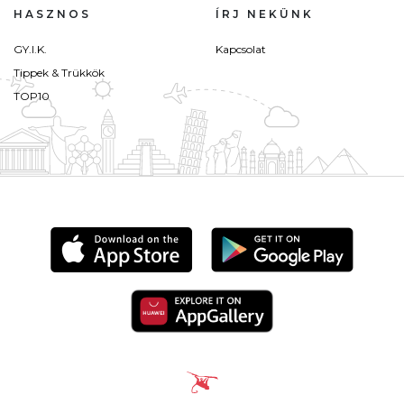
HASZNOS
ÍRJ NEKÜNK
GY.I.K.
Kapcsolat
Tippek & Trükkök
TOP10