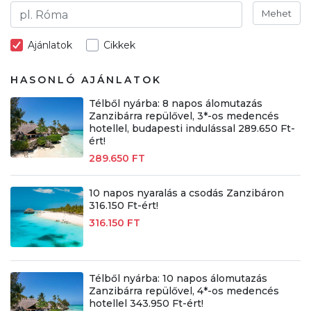
Mehet
Ajánlatok
Cikkek
HASONLÓ AJÁNLATOK
Télből nyárba: 8 napos álomutazás
Zanzibárra repülővel, 3*-os medencés
hotellel, budapesti indulással 289.650 Ft-
ért!
289.650 FT
10 napos nyaralás a csodás Zanzibáron
316.150 Ft-ért!
316.150 FT
Télből nyárba: 10 napos álomutazás
Zanzibárra repülővel, 4*-os medencés
hotellel 343.950 Ft-ért!