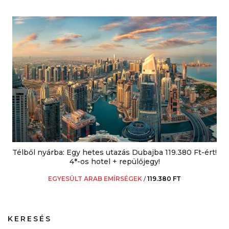
Télből nyárba: Egy hetes utazás Dubajba 119.380 Ft-ért!
4*-os hotel + repülőjegy!
EGYESÜLT ARAB EMÍRSÉGEK
/
119.380 FT
KERESÉS