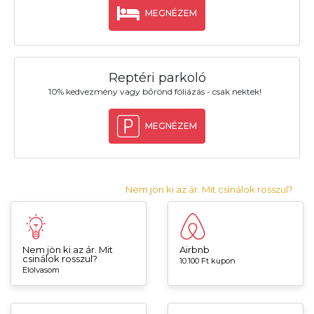
MEGNÉZEM
Reptéri parkoló
10% kedvezmény vagy bőrönd fóliázás - csak nektek!
MEGNÉZEM
Nem jön ki az ár. Mit csinálok rosszul?
Nem jön ki az ár. Mit
Airbnb
csinálok rosszul?
10.100 Ft kupon
Elolvasom