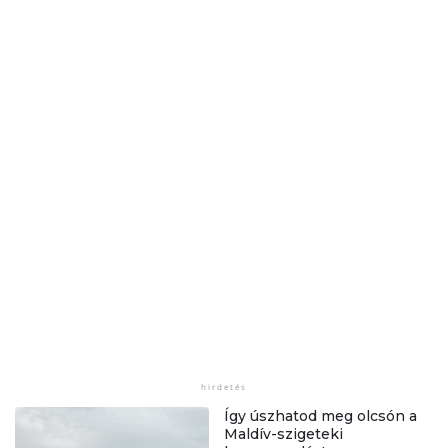
Így úszhatod meg olcsón a
Maldív-szigeteki