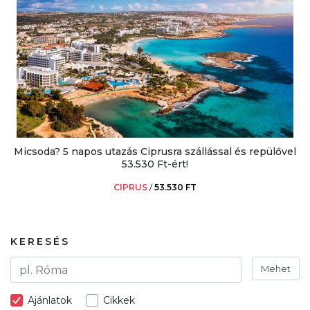
Micsoda? 5 napos utazás Ciprusra szállással és repülővel
53.530 Ft-ért!
CIPRUS
/
53.530 FT
KERESÉS
Mehet
Ajánlatok
Cikkek