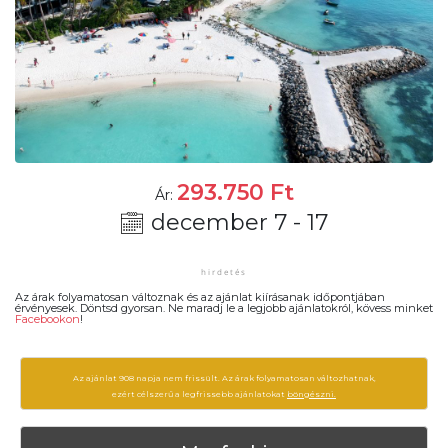
293.750
Ft
Ár:
december 7 - 17
Az árak folyamatosan változnak és az ajánlat kiírásanak időpontjában
érvényesek. Döntsd gyorsan. Ne maradj le a legjobb ajánlatokról, kövess minket
Facebookon
!
Az ajánlat 908 napja nem frissült. Az árak folyamatosan változhatnak,
ezért célszerű a legfrissebb ajánlatokat
böngészni.