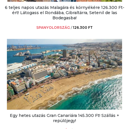
6 teljes napos utazás Malagára és környékére 126.300 Ft-
ért! Látogass el Rondába, Gibraltárra, Setenil de las
Bodegasba!
SPANYOLORSZÁG
/
126.300 FT
Egy hetes utazás Gran Canariára 145.300 Ft! Szállás +
repülőjegy!