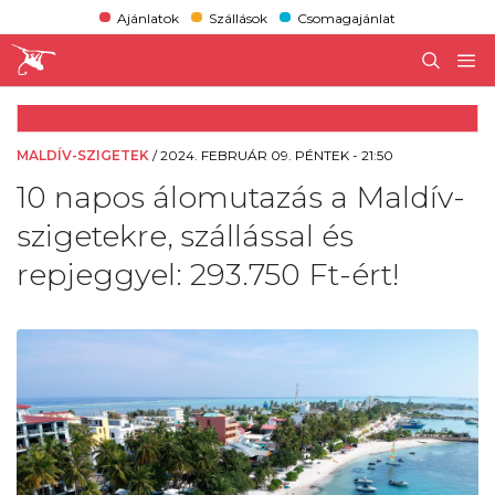
Ajánlatok
Szállások
Csomagajánlat
MALDÍV-SZIGETEK
/
2024. FEBRUÁR 09. PÉNTEK - 21:50
10 napos álomutazás a Maldív-
szigetekre, szállással és
repjeggyel: 293.750 Ft-ért!