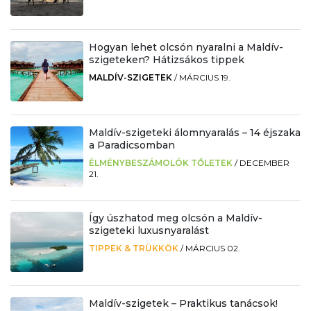
Hogyan lehet olcsón nyaralni a Maldív-
szigeteken? Hátizsákos tippek
MALDÍV-SZIGETEK
/
MÁRCIUS 19.
Maldív-szigeteki álomnyaralás – 14 éjszaka
a Paradicsomban
ÉLMÉNYBESZÁMOLÓK TŐLETEK
/
DECEMBER
21.
Így úszhatod meg olcsón a Maldív-
szigeteki luxusnyaralást
TIPPEK & TRÜKKÖK
/
MÁRCIUS 02.
Maldív-szigetek – Praktikus tanácsok!