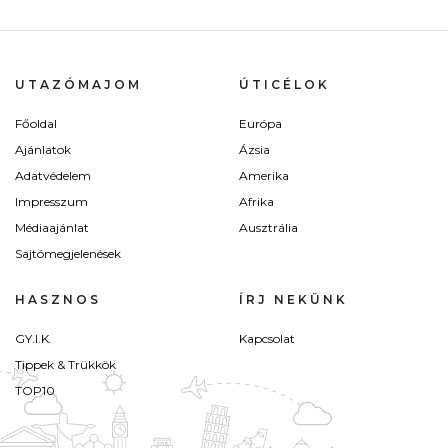
UTAZÓMAJOM
ÚTICÉLOK
Főoldal
Európa
Ajánlatok
Ázsia
Adatvédelem
Amerika
Impresszum
Afrika
Médiaajánlat
Ausztrália
Sajtómegjelenések
HASZNOS
ÍRJ NEKÜNK
GY.I.K.
Kapcsolat
Tippek & Trükkök
TOP10