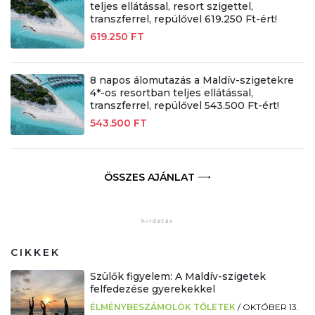
teljes ellátással, resort szigettel,
transzferrel, repülővel 619.250 Ft-ért!
619.250 FT
8 napos álomutazás a Maldív-szigetekre
4*-os resortban teljes ellátással,
transzferrel, repülővel 543.500 Ft-ért!
543.500 FT
ÖSSZES AJÁNLAT
CIKKEK
Szülők figyelem: A Maldív-szigetek
felfedezése gyerekekkel
ÉLMÉNYBESZÁMOLÓK TŐLETEK
/
OKTÓBER 13.