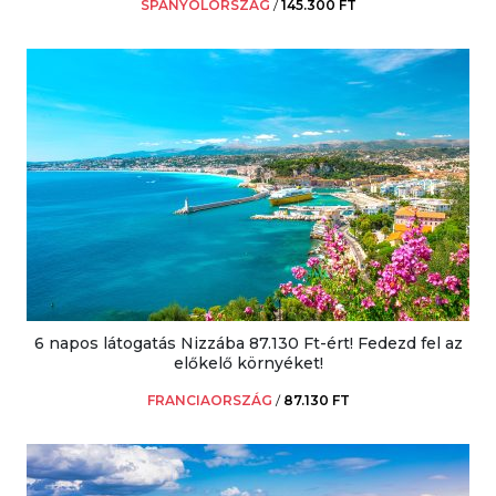
SPANYOLORSZÁG
/
145.300 FT
6 napos látogatás Nizzába 87.130 Ft-ért! Fedezd fel az
előkelő környéket!
FRANCIAORSZÁG
/
87.130 FT