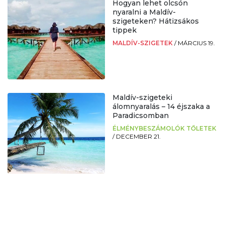
Hogyan lehet olcsón
nyaralni a Maldív-
szigeteken? Hátizsákos
tippek
MALDÍV-SZIGETEK
/
MÁRCIUS 19.
Maldív-szigeteki
álomnyaralás – 14 éjszaka a
Paradicsomban
ÉLMÉNYBESZÁMOLÓK TŐLETEK
/
DECEMBER 21.