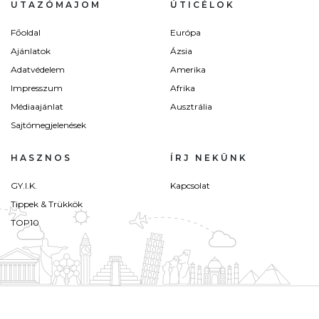
UTAZÓMAJOM
ÚTICÉLOK
Főoldal
Európa
Ajánlatok
Ázsia
Adatvédelem
Amerika
Impresszum
Afrika
Médiaajánlat
Ausztrália
Sajtómegjelenések
HASZNOS
ÍRJ NEKÜNK
GY.I.K.
Kapcsolat
Tippek & Trükkök
TOP10