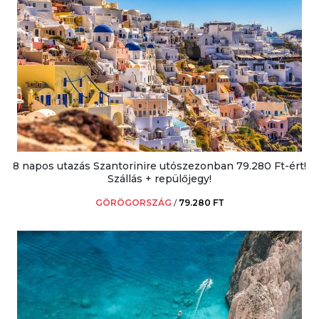
8 napos utazás Szantorinire utószezonban 79.280 Ft-ért!
Szállás + repülőjegy!
GÖRÖGORSZÁG
/
79.280 FT