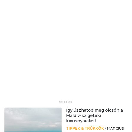
Így úszhatod meg olcsón a
Maldív-szigeteki
luxusnyaralást
TIPPEK & TRÜKKÖK
/
MÁRCIUS