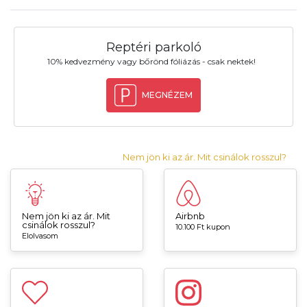
Reptéri parkoló
10% kedvezmény vagy bőrönd fóliázás - csak nektek!
MEGNÉZEM
Nem jön ki az ár. Mit csinálok rosszul?
Nem jön ki az ár. Mit
Airbnb
csinálok rosszul?
10.100 Ft kupon
Elolvasom