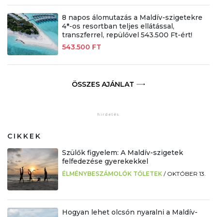
8 napos álomutazás a Maldív-szigetekre
4*-os resortban teljes ellátással,
transzferrel, repülővel 543.500 Ft-ért!
543.500 FT
ÖSSZES AJÁNLAT
CIKKEK
Szülők figyelem: A Maldív-szigetek
felfedezése gyerekekkel
ÉLMÉNYBESZÁMOLÓK TŐLETEK
/
OKTÓBER 13.
Hogyan lehet olcsón nyaralni a Maldív-