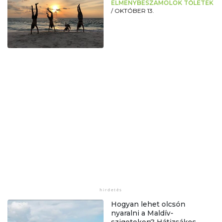
ÉLMÉNYBESZÁMOLÓK TŐLETEK
/
OKTÓBER 13.
Hogyan lehet olcsón
nyaralni a Maldív-
szigeteken? Hátizsákos