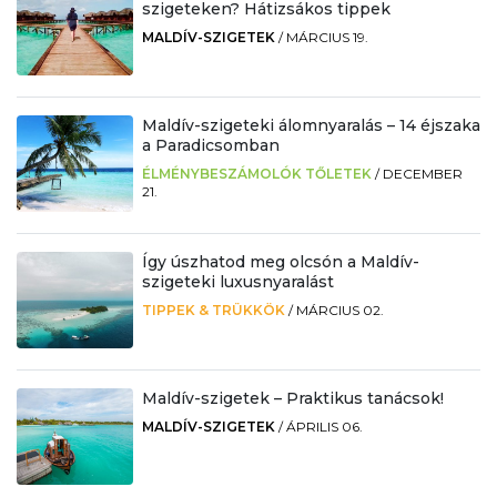
szigeteken? Hátizsákos tippek
MALDÍV-SZIGETEK
/
MÁRCIUS 19.
Maldív-szigeteki álomnyaralás – 14 éjszaka
a Paradicsomban
ÉLMÉNYBESZÁMOLÓK TŐLETEK
/
DECEMBER
21.
Így úszhatod meg olcsón a Maldív-
szigeteki luxusnyaralást
TIPPEK & TRÜKKÖK
/
MÁRCIUS 02.
Maldív-szigetek – Praktikus tanácsok!
MALDÍV-SZIGETEK
/
ÁPRILIS 06.