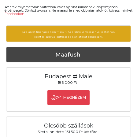
Az árak folyamatosan változnak és az ajánlat kiírásanak időpontjában
érvényesek. Döntsd gyorsan. Ne maradj le a legjobb ajánlatokról, kövess minket
Facebookon
!
Az ajánlat 1652 napja nem frissült. Az árak folyamatosan változhatnak,
ezért célszerű a legfrissebb ajánlatokat
böngészni.
Maafushi
Budapest ⇄ Male
186.000 Ft
MEGNÉZEM
Olcsóbb szállások
Siesta Inn Hotel 131.500 Ft két főre