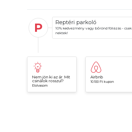
Reptéri parkoló
P
10% kedvezmény vagy bőrönd fóliázás - csak
nektek!
Nem jön ki az ár. Mit
Airbnb
csinálok rosszul?
10.100 Ft kupon
Elolvasom