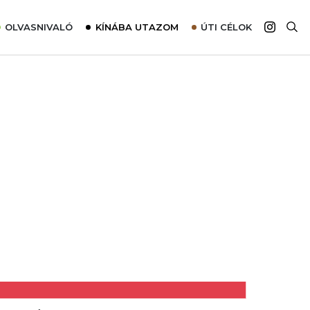
OLVASNIVALÓ
KÍNÁBA UTAZOM
ÚTI CÉLOK
Top 10 látnivalók térképpel
Európa
Tudnivalók az ajánlatok lefoglalásához
Ázsia
Tippek & Trükkök
Amerika
Utazómajom – CitySIM kártya a világutazóknak
Afrika
Interjú
Ausztrália
Élménybeszámolók
Szállodalátogatás
Sajtómegjelenések