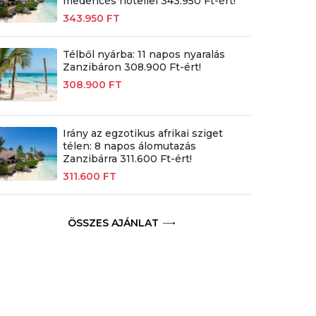
medencés hotellel 343.950 Ft-ért!
343.950 FT
Télből nyárba: 11 napos nyaralás
Zanzibáron 308.900 Ft-ért!
308.900 FT
Irány az egzotikus afrikai sziget
télen: 8 napos álomutazás
Zanzibárra 311.600 Ft-ért!
311.600 FT
ÖSSZES AJÁNLAT