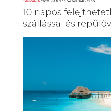
TANZÁNIA
/
2021. MÁJUS 30. VASÁRNAP - 21:00
10 napos felejthete
szállással és repülőv