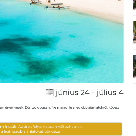
június 24 - július 4
an érvényesek. Döntsd gyorsan. Ne maradj le a legjobb ajánlatokról, kövess
em frissült. Az árak folyamatosan változhatnak,
ű a legfrissebb ajánlatokat
böngészni.