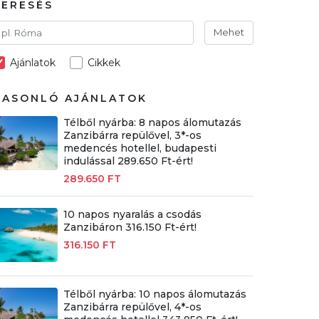
KERESÉS
Mehet
Ajánlatok
Cikkek
HASONLÓ AJÁNLATOK
Télből nyárba: 8 napos álomutazás
Zanzibárra repülővel, 3*-os
medencés hotellel, budapesti
indulással 289.650 Ft-ért!
289.650 FT
10 napos nyaralás a csodás
Zanzibáron 316.150 Ft-ért!
316.150 FT
Télből nyárba: 10 napos álomutazás
Zanzibárra repülővel, 4*-os