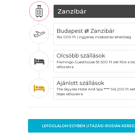
Zanzibár
Budapest ⇄ Zanzibár
164.000 Ft | ingyenes módosítási lehetőség
Olcsóbb szállások
Flamingo Guesthouse 59.500 Ft két főre a tel
időszakra
Ajánlott szállások
The Seyyida Hotel And Spa **** 145.200 Ft két
teljes időszakra
LEFOGLALOM EGYBEN UTAZÁSI IRODÁN KERES