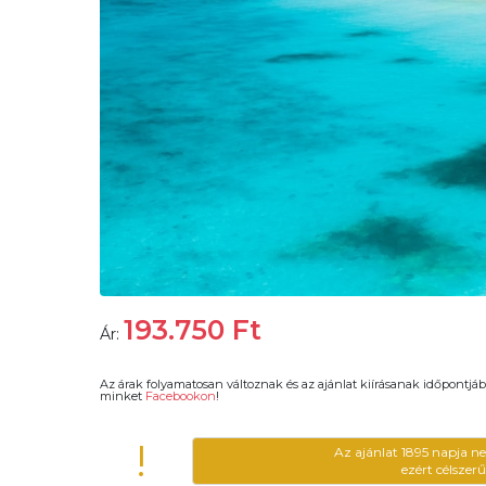
193.750
Ft
Ár:
Az árak folyamatosan változnak és az ajánlat kiírásanak időpontjáb
minket
Facebookon
!
!
Az ajánlat 1895 napja n
ezért célszer