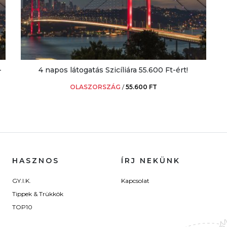
-
4 napos látogatás Szicíliára 55.600 Ft-ért!
OLASZORSZÁG
/
55.600 FT
HASZNOS
ÍRJ NEKÜNK
GY.I.K.
Kapcsolat
Tippek & Trükkök
TOP10