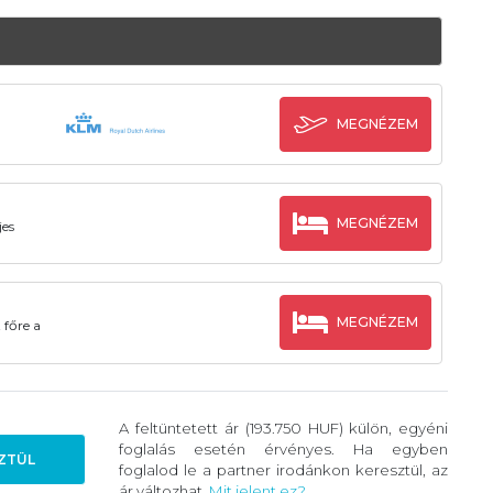
MEGNÉZEM
MEGNÉZEM
jes
MEGNÉZEM
 főre a
A feltüntetett ár (193.750 HUF) külön, egyéni
foglalás esetén érvényes. Ha egyben
ZTÜL
foglalod le a partner irodánkon keresztül, az
ár változhat.
Mit jelent ez?