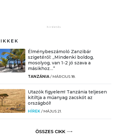
CIKKEK
Élménybeszámoló Zanzibár
szigetéről: „Mindenki boldog,
mosolyog, van 1-2 jó szava a
másikhoz…”
TANZÁNIA
/
MÁRCIUS 18.
Utazók figyelem! Tanzánia teljesen
kitiltja a műanyag zacskót az
országból!
HÍREK
/
MÁJUS 21.
ÖSSZES CIKK