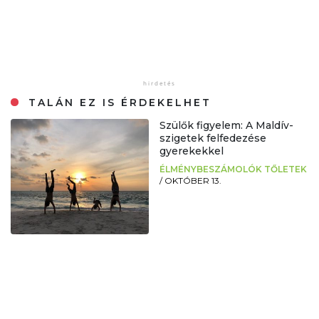
TALÁN EZ IS ÉRDEKELHET
Szülők figyelem: A Maldív-
szigetek felfedezése
gyerekekkel
ÉLMÉNYBESZÁMOLÓK TŐLETEK
/
OKTÓBER 13.