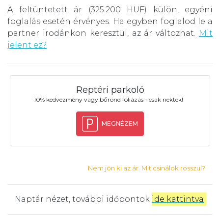
A feltüntetett ár (325.200 HUF) külön, egyéni
foglalás esetén érvényes. Ha egyben foglalod le a
partner irodánkon keresztül, az ár változhat.
Mit
jelent ez?
Reptéri parkoló
10% kedvezmény vagy bőrönd fóliázás - csak nektek!
MEGNÉZEM
Nem jön ki az ár. Mit csinálok rosszul?
Naptár nézet, további időpontok
ide kattintva
.