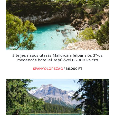
5 teljes napos utazás Mallorcára félpanziós 3*-os
medencés hotellel, repülővel 86.000 Ft-ért!
SPANYOLORSZÁG
/
86.000 FT