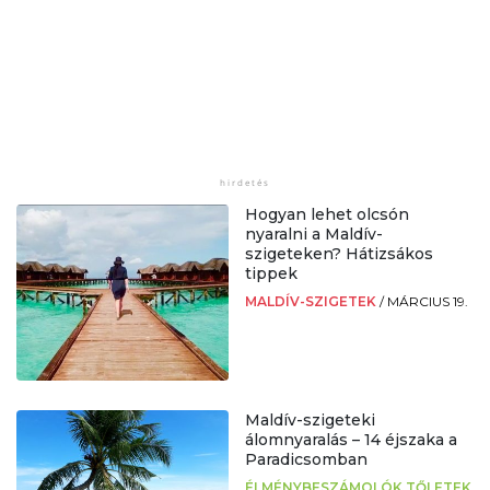
Hogyan lehet olcsón
nyaralni a Maldív-
szigeteken? Hátizsákos
tippek
MALDÍV-SZIGETEK
/
MÁRCIUS 19.
Maldív-szigeteki
álomnyaralás – 14 éjszaka a
Paradicsomban
ÉLMÉNYBESZÁMOLÓK TŐLETEK