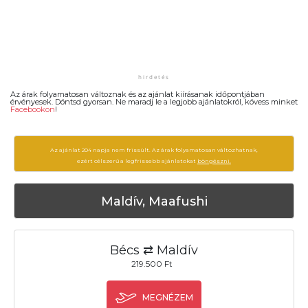
Az árak folyamatosan változnak és az ajánlat kiírásanak időpontjában
érvényesek. Döntsd gyorsan. Ne maradj le a legjobb ajánlatokról, kövess minket
Facebookon
!
Az ajánlat 204 napja nem frissült. Az árak folyamatosan változhatnak,
ezért célszerű a legfrissebb ajánlatokat
böngészni.
Maldív, Maafushi
Bécs ⇄ Maldív
219.500 Ft
MEGNÉZEM