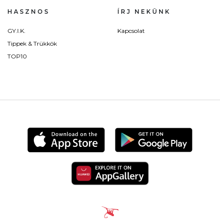
HASZNOS
ÍRJ NEKÜNK
GY.I.K.
Kapcsolat
Tippek & Trükkök
TOP10