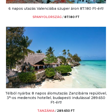
6 napos utazás Valenciába szuper áron 87.180 Ft-ért!
SPANYOLORSZÁG
/
87.180 FT
Télből nyárba: 8 napos álomutazás Zanzibárra repülővel,
3*-os medencés hotellel, budapesti indulással 289.650
Ft-ért!
TANZÁNIA
/
289.650 FT