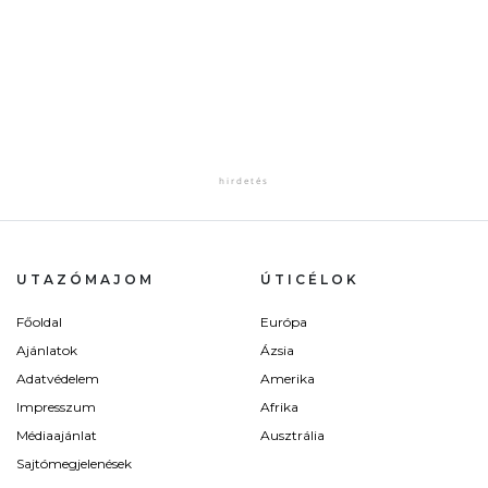
UTAZÓMAJOM
ÚTICÉLOK
Főoldal
Európa
Ajánlatok
Ázsia
Adatvédelem
Amerika
Impresszum
Afrika
Médiaajánlat
Ausztrália
Sajtómegjelenések