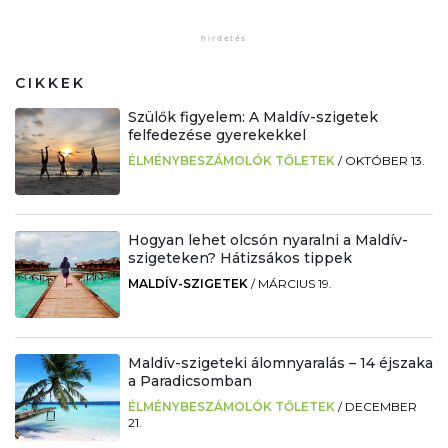
CIKKEK
Szülők figyelem: A Maldív-szigetek
felfedezése gyerekekkel
ÉLMÉNYBESZÁMOLÓK TŐLETEK
/
OKTÓBER 13.
Hogyan lehet olcsón nyaralni a Maldív-
szigeteken? Hátizsákos tippek
MALDÍV-SZIGETEK
/
MÁRCIUS 19.
Maldív-szigeteki álomnyaralás – 14 éjszaka
a Paradicsomban
ÉLMÉNYBESZÁMOLÓK TŐLETEK
/
DECEMBER
21.