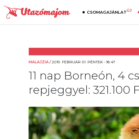
ÚJ
CSOMAGAJÁNLAT
MALAJZIA
/
2019. FEBRUÁR 01. PÉNTEK - 18:47
11 nap Borneón, 4 csi
repjeggyel: 321.100 F