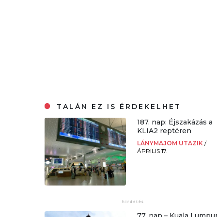
TALÁN EZ IS ÉRDEKELHET
187. nap: Éjszakázás a
KLIA2 reptéren
LÁNYMAJOM UTAZIK
/
ÁPRILIS 17.
77. nap – Kuala Lumpu