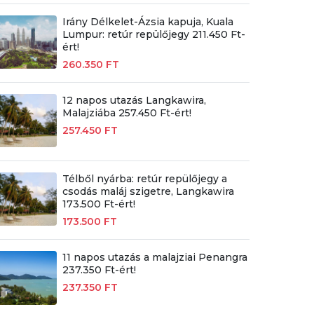
Irány Délkelet-Ázsia kapuja, Kuala
Lumpur: retúr repülőjegy 211.450 Ft-
ért!
260.350 FT
12 napos utazás Langkawira,
Malajziába 257.450 Ft-ért!
257.450 FT
Télből nyárba: retúr repülőjegy a
csodás maláj szigetre, Langkawira
173.500 Ft-ért!
173.500 FT
11 napos utazás a malajziai Penangra
237.350 Ft-ért!
237.350 FT