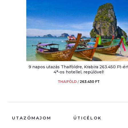
9 napos utazás Thaiföldre, Krabira 263.450 Ft-ér
4*-os hotellel, repülővel!
THAIFÖLD
/
263.450 FT
UTAZÓMAJOM
ÚTICÉLOK