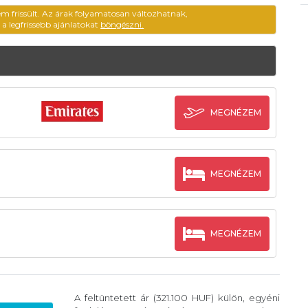
em frissült. Az árak folyamatosan változhatnak,
ű a legfrissebb ajánlatokat
böngészni.
MEGNÉZEM
MEGNÉZEM
MEGNÉZEM
A feltüntetett ár (321.100 HUF) külön, egyéni