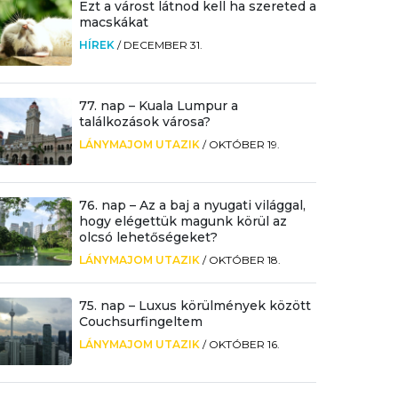
Ezt a várost látnod kell ha szereted a
macskákat
HÍREK
/
DECEMBER 31.
77. nap – Kuala Lumpur a
találkozások városa?
LÁNYMAJOM UTAZIK
/
OKTÓBER 19.
76. nap – Az a baj a nyugati világgal,
hogy elégettük magunk körül az
olcsó lehetőségeket?
LÁNYMAJOM UTAZIK
/
OKTÓBER 18.
75. nap – Luxus körülmények között
Couchsurfingeltem
LÁNYMAJOM UTAZIK
/
OKTÓBER 16.