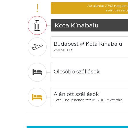
!
Az ajánlat 2742 napja n
ezért célszer
Kota Kinabalu
Budapest ⇄ Kota Kinabalu
230.500 Ft
Olcsóbb szállások
Ajánlott szállások
Hotel The Jesselton **** 181.200 Ft két főre