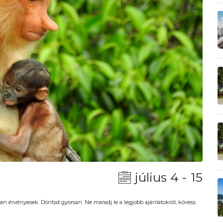
július 4 - 15
an érvényesek. Döntsd gyorsan. Ne maradj le a legjobb ajánlatokról, kövess