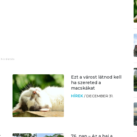
Ezt a várost látnod kell
ha szereted a
macskákat
HÍREK
/
DECEMBER 31.
r
76. nap – Az a baj a