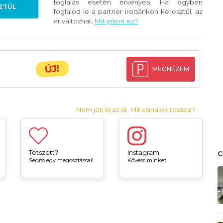
foglalás esetén érvényes. Ha egyben
ZTÜL
foglalod le a partner irodánkon keresztül, az
ár változhat.
Mit jelent ez?
ÚJ!
MEGNÉZEM
Nem jön ki az ár. Mit csinálok rosszul?
Tetszett?
Instagram
Segíts egy megosztással!
Kövess minket!