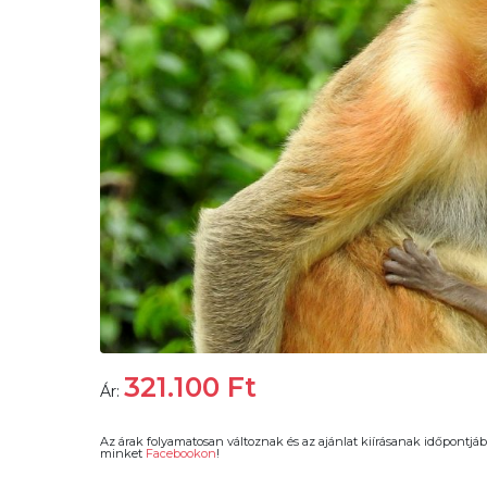
321.100
Ft
Ár:
Az árak folyamatosan változnak és az ajánlat kiírásanak időpontjáb
minket
Facebookon
!