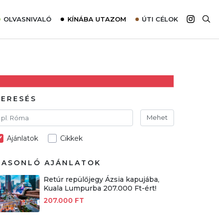
OLVASNIVALÓ
KÍNÁBA UTAZOM
ÚTI CÉLOK
Top 10 látnivalók térképpel
Európa
Tudnivalók az ajánlatok lefoglalásához
Ázsia
Tippek & Trükkök
Amerika
Utazómajom – CitySIM kártya a világutazóknak
Afrika
KERESÉS
Interjú
Ausztrália
Mehet
Élménybeszámolók
Ajánlatok
Cikkek
Szállodalátogatás
Sajtómegjelenések
HASONLÓ AJÁNLATOK
Retúr repülőjegy Ázsia kapujába,
Kuala Lumpurba 207.000 Ft-ért!
207.000 FT