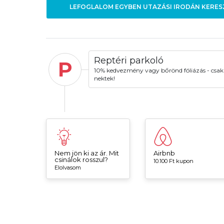
LEFOGLALOM EGYBEN UTAZÁSI IRODÁN KERES
Reptéri parkoló
P
10% kedvezmény vagy bőrönd fóliázás - csak
nektek!
Nem jön ki az ár. Mit
Airbnb
csinálok rosszul?
10.100 Ft kupon
Elolvasom