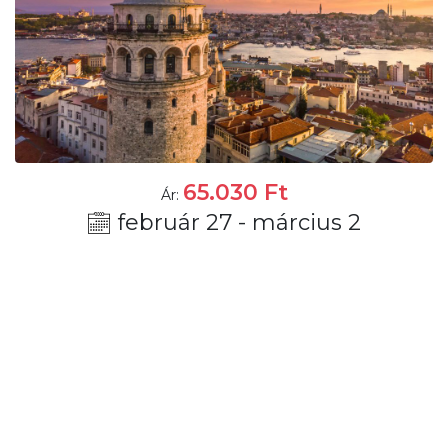
65.030
Ft
Ár:
február 27 - március 2