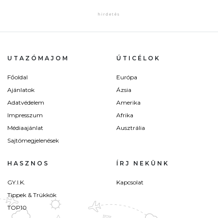
UTAZÓMAJOM
ÚTICÉLOK
Főoldal
Európa
Ajánlatok
Ázsia
Adatvédelem
Amerika
Impresszum
Afrika
Médiaajánlat
Ausztrália
Sajtómegjelenések
HASZNOS
ÍRJ NEKÜNK
GY.I.K.
Kapcsolat
Tippek & Trükkök
TOP10