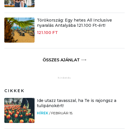
Törökország: Egy hetes All Inclusive
nyaralás Antalyába 121.100 Ft-ért!
121.100 FT
ÖSSZES AJÁNLAT
CIKKEK
Ide utazz tavasszal, ha Te is rajongsz a
tulipánokért!
HÍREK
/
FEBRUÁR 15.