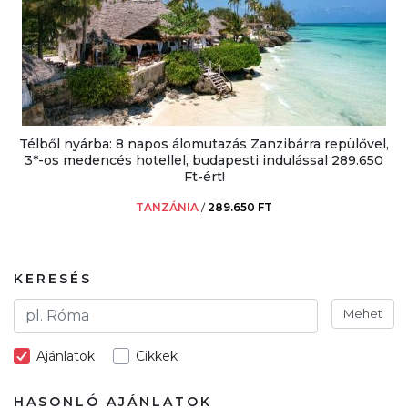
Télből nyárba: 8 napos álomutazás Zanzibárra repülővel,
3*-os medencés hotellel, budapesti indulással 289.650
Ft-ért!
TANZÁNIA
/
289.650 FT
KERESÉS
Mehet
Ajánlatok
Cikkek
HASONLÓ AJÁNLATOK