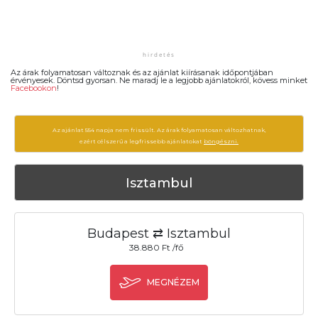
Az árak folyamatosan változnak és az ajánlat kiírásanak időpontjában
érvényesek. Döntsd gyorsan. Ne maradj le a legjobb ajánlatokról, kövess minket
Facebookon
!
Az ajánlat 554 napja nem frissült. Az árak folyamatosan változhatnak,
ezért célszerű a legfrissebb ajánlatokat
böngészni.
Isztambul
Budapest ⇄ Isztambul
38.880 Ft /fő
MEGNÉZEM