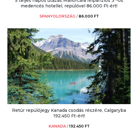
5 teljes napos utazás Mallorcára félpanziós 3*-os
medencés hotellel, repülővel 86.000 Ft-ért!
SPANYOLORSZÁG
/
86.000 FT
Retúr repülőjegy Kanada csodás részére, Calgaryba
192.450 Ft-ért!
KANADA
/
192.450 FT