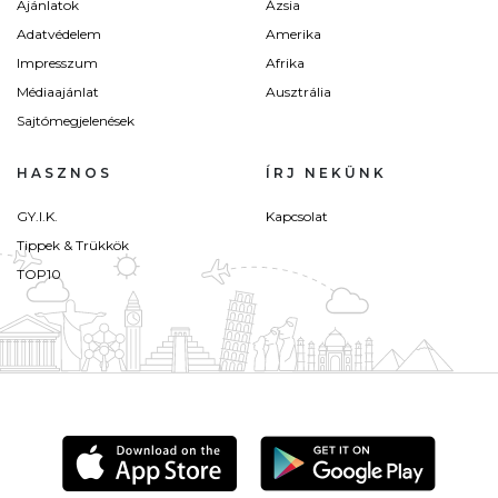
Ajánlatok
Ázsia
Adatvédelem
Amerika
Impresszum
Afrika
Médiaajánlat
Ausztrália
Sajtómegjelenések
HASZNOS
ÍRJ NEKÜNK
GY.I.K.
Kapcsolat
Tippek & Trükkök
TOP10