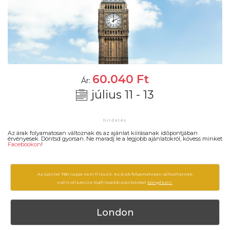
60.040
Ft
Ár:
július 11 - 13
Az árak folyamatosan változnak és az ajánlat kiírásanak időpontjában
érvényesek. Döntsd gyorsan. Ne maradj le a legjobb ajánlatokról, kövess minket
Facebookon
!
Az ajánlat 780 napja nem frissült. Az árak folyamatosan változhatnak,
ezért célszerű a legfrissebb ajánlatokat
böngészni.
London