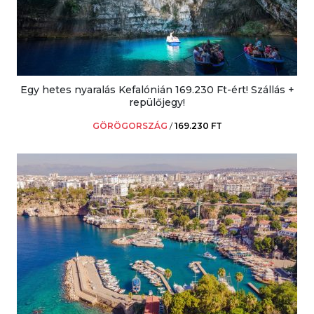
Egy hetes nyaralás Kefalónián 169.230 Ft-ért! Szállás +
repülőjegy!
GÖRÖGORSZÁG
/
169.230 FT