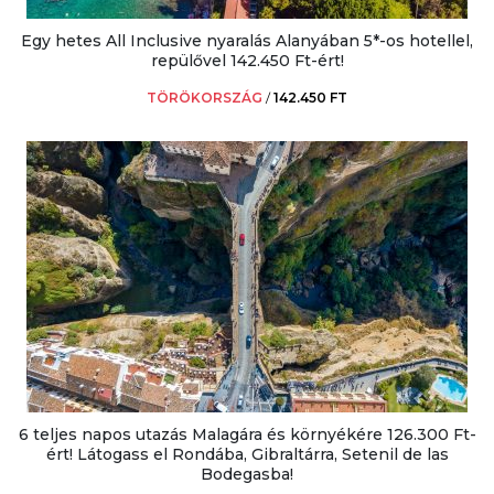
Egy hetes All Inclusive nyaralás Alanyában 5*-os hotellel,
repülővel 142.450 Ft-ért!
TÖRÖKORSZÁG
/
142.450 FT
6 teljes napos utazás Malagára és környékére 126.300 Ft-
ért! Látogass el Rondába, Gibraltárra, Setenil de las
Bodegasba!