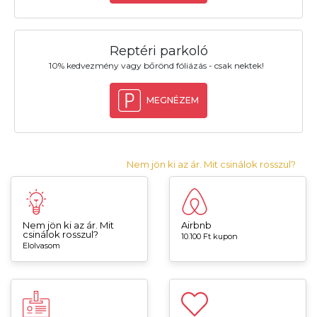
Reptéri parkoló
10% kedvezmény vagy bőrönd fóliázás - csak nektek!
MEGNÉZEM
Nem jön ki az ár. Mit csinálok rosszul?
Nem jön ki az ár. Mit
Airbnb
csinálok rosszul?
10.100 Ft kupon
Elolvasom