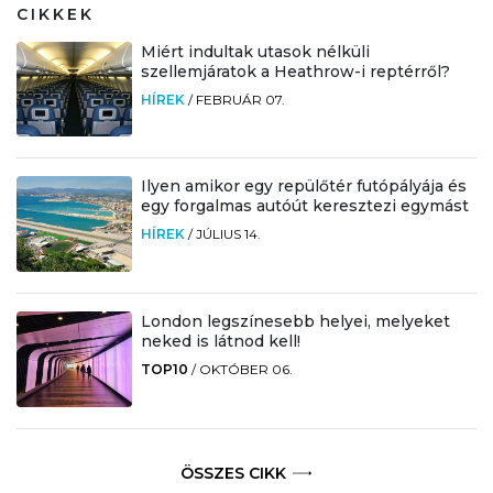
CIKKEK
Miért indultak utasok nélküli
szellemjáratok a Heathrow-i reptérről?
HÍREK
/
FEBRUÁR 07.
Ilyen amikor egy repülőtér futópályája és
egy forgalmas autóút keresztezi egymást
HÍREK
/
JÚLIUS 14.
London legszínesebb helyei, melyeket
neked is látnod kell!
TOP10
/
OKTÓBER 06.
ÖSSZES CIKK