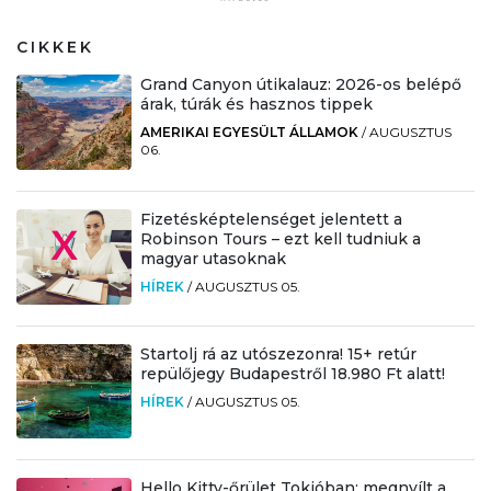
CIKKEK
Grand Canyon útikalauz: 2026-os belépő
árak, túrák és hasznos tippek
AMERIKAI EGYESÜLT ÁLLAMOK
/
AUGUSZTUS
06.
Fizetésképtelenséget jelentett a
Robinson Tours – ezt kell tudniuk a
magyar utasoknak
HÍREK
/
AUGUSZTUS 05.
Startolj rá az utószezonra! 15+ retúr
repülőjegy Budapestről 18.980 Ft alatt!
HÍREK
/
AUGUSZTUS 05.
Hello Kitty-őrület Tokióban: megnyílt a