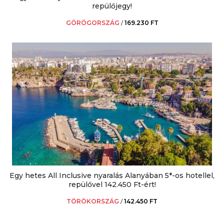
repülőjegy!
GÖRÖGORSZÁG
/
169.230 FT
Egy hetes All Inclusive nyaralás Alanyában 5*-os hotellel,
repülővel 142.450 Ft-ért!
TÖRÖKORSZÁG
/
142.450 FT