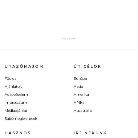
UTAZÓMAJOM
ÚTICÉLOK
Főoldal
Európa
Ajánlatok
Ázsia
Adatvédelem
Amerika
Impresszum
Afrika
Médiaajánlat
Ausztrália
Sajtómegjelenések
HASZNOS
ÍRJ NEKÜNK