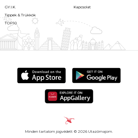
GY.I.K.
Kapcsolat
Tippek & Trükkök
TOP10
Minden tartalom jogvédett © 2026 Utazómajom.