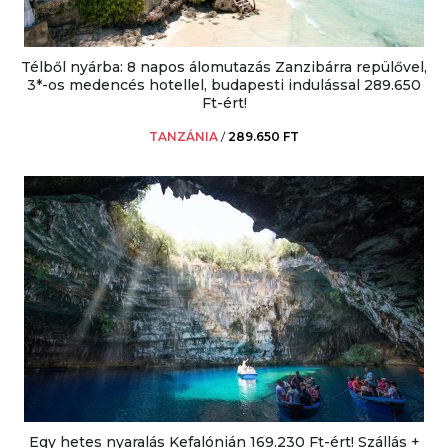
Télből nyárba: 8 napos álomutazás Zanzibárra repülővel,
3*-os medencés hotellel, budapesti indulással 289.650
Ft-ért!
TANZÁNIA
/
289.650 FT
Egy hetes nyaralás Kefalónián 169.230 Ft-ért! Szállás +