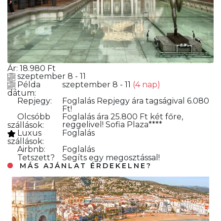
Ár:
18.980
Ft
szeptember 8 - 11
Példa
szeptember 8 - 11
(4 nap)
dátum:
Repjegy:
Foglalás
Repjegy ára tagságival 6.080
Ft!
Olcsóbb
Foglalás
ára 25.800 Ft két főre,
reggelivel! Sofia Plaza****
szállások:
Luxus
Foglalás
szállások:
Airbnb:
Foglalás
Tetszett?
Segíts egy megosztással!
MÁS AJÁNLAT ÉRDEKELNE?