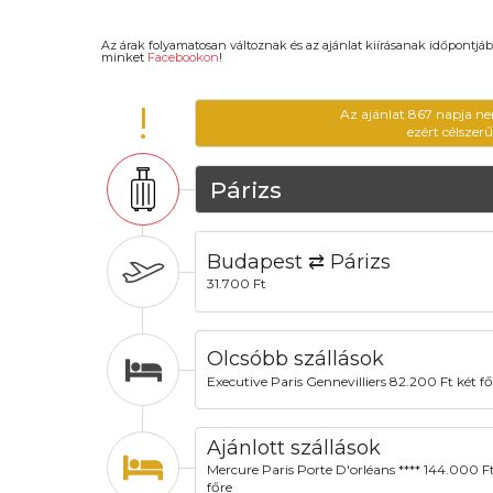
Az árak folyamatosan változnak és az ajánlat kiírásanak időpontjáb
minket
Facebookon
!
!
Az ajánlat 867 napja ne
ezért célszer
Párizs
Budapest ⇄ Párizs
31.700 Ft
Olcsóbb szállások
Executive Paris Gennevilliers 82.200 Ft két fő
Ajánlott szállások
Mercure Paris Porte D'orléans **** 144.000 Ft
főre