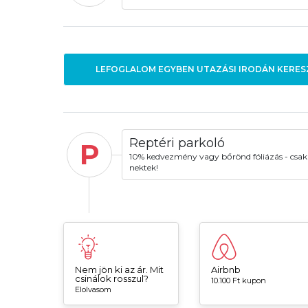
LEFOGLALOM EGYBEN UTAZÁSI IRODÁN KERES
Reptéri parkoló
P
10% kedvezmény vagy bőrönd fóliázás - csak
nektek!
Nem jön ki az ár. Mit
Airbnb
csinálok rosszul?
10.100 Ft kupon
Elolvasom