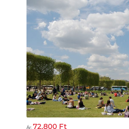
72.800
Ft
Ár: