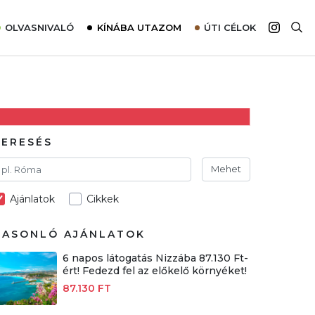
OLVASNIVALÓ
KÍNÁBA UTAZOM
ÚTI CÉLOK
Top 10 látnivalók térképpel
Európa
Tudnivalók az ajánlatok lefoglalásához
Ázsia
Tippek & Trükkök
Amerika
Utazómajom – CitySIM kártya a világutazóknak
Afrika
KERESÉS
Interjú
Ausztrália
Mehet
Élménybeszámolók
Ajánlatok
Cikkek
Szállodalátogatás
Sajtómegjelenések
HASONLÓ AJÁNLATOK
6 napos látogatás Nizzába 87.130 Ft-
ért! Fedezd fel az előkelő környéket!
87.130 FT