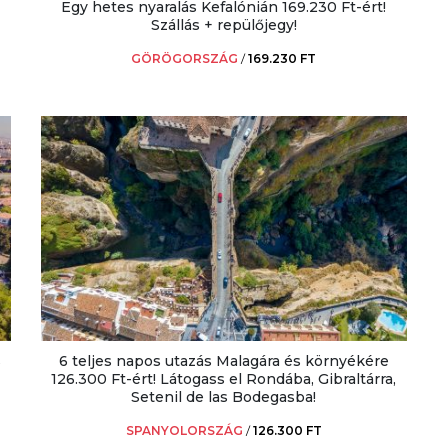
Egy hetes nyaralás Kefalónián 169.230 Ft-ért!
Szállás + repülőjegy!
GÖRÖGORSZÁG
/
169.230 FT
s
6 teljes napos utazás Malagára és környékére
126.300 Ft-ért! Látogass el Rondába, Gibraltárra,
Setenil de las Bodegasba!
SPANYOLORSZÁG
/
126.300 FT