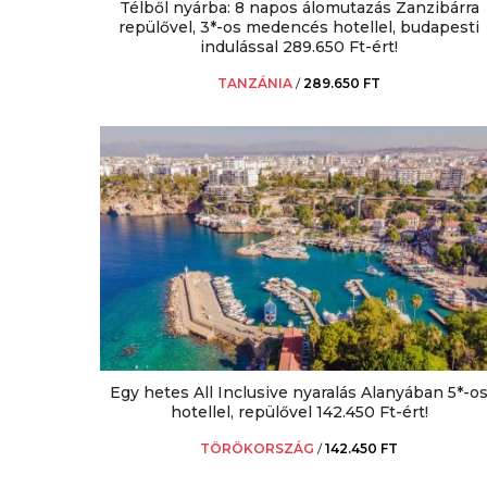
Télből nyárba: 8 napos álomutazás Zanzibárra
repülővel, 3*-os medencés hotellel, budapesti
indulással 289.650 Ft-ért!
TANZÁNIA
/
289.650 FT
Egy hetes All Inclusive nyaralás Alanyában 5*-o
hotellel, repülővel 142.450 Ft-ért!
TÖRÖKORSZÁG
/
142.450 FT