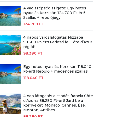
A vad szépség szigete: Egy hetes
nyaralás Korzikán 124.700 Ft-ért!
Szállás + repülőjegy!
124.700 FT
4 napos városlátogatás Nizzába
98.380 Ft-ért! Fedezd fel Côte d’Azur
régiót!
98.380 FT
Egy hetes nyaralás Korzikán 118.040
Ft-ért! Repülő + medencés szállás!
118.040 FT
4 nap látogatás a csodás francia Côte
d’Azurra 88.280 Ft-ért! Járd be a
környéket: Monaco, Cannes, Éze,
Menton, Antibes
88.280 FT