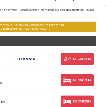
an érvényesek. Döntsd gyorsan. Ne maradj le a legjobb ajánlatokról, kövess
m frissült. Az árak folyamatosan változhatnak,
ű a legfrissebb ajánlatokat
böngészni.
MEGNÉZEM
MEGNÉZEM
re
MEGNÉZEM
 két