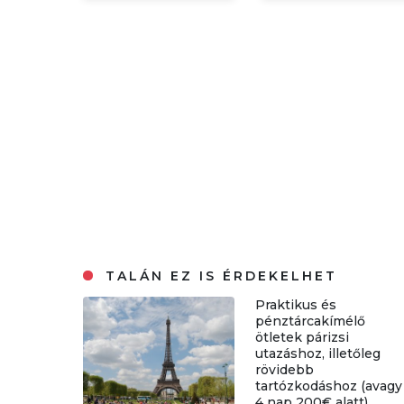
TALÁN EZ IS ÉRDEKELHET
Praktikus és
pénztárcakímélő
ötletek párizsi
utazáshoz, illetőleg
rövidebb
tartózkodáshoz (avagy
4 nap 200€ alatt)