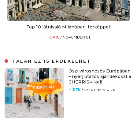
Top 10 látnivaló Milánóban, térképpel!
TOP10
/
NOVEMBER 01.
TALÁN EZ IS ÉRDEKELHET
Őszi városnézés Európában
– nyerj utazós ajándékokat a
CHERRISK-kel!
HÍREK
/
SZEPTEMBER 24.