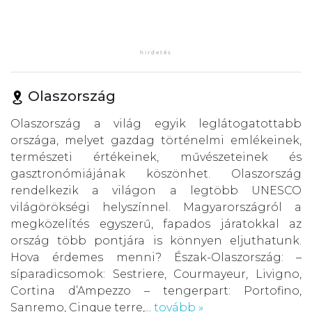
Olaszország
Olaszország a világ egyik leglátogatottabb
országa, melyet gazdag történelmi emlékeinek,
természeti értékeinek, művészeteinek és
gasztronómiájának köszönhet. Olaszország
rendelkezik a világon a legtöbb UNESCO
világörökségi helyszínnel. Magyarországról a
megközelítés egyszerű, fapados járatokkal az
ország több pontjára is könnyen eljuthatunk.
Hova érdemes menni? Észak-Olaszország: –
síparadicsomok: Sestriere, Courmayeur, Livigno,
Cortina d’Ampezzo – tengerpart: Portofino,
Sanremo, Cinque terre,...
tovább »