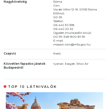
Nagykövetség
Róma
Cím:
Via dei Villini 12-16. 00161 Roma
Előhívó:
00-39
Telefon:
06-442 30 598
06-440 20 32
Ügyelet (munkaidőn kívül):
00-39-348-800-81-59
E-mail:
mission.rom@mfa.gov.hu
Csapvíz
Iható
Közvetlen fapados járatok
ryanair, Easyjet, Wizz Air
Budapestről
TOP 10 LÁTNIVALÓK