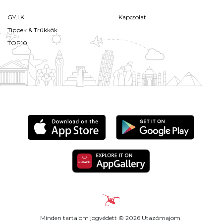
GY.I.K.
Kapcsolat
Tippek & Trükkök
TOP10
Minden tartalom jogvédett © 2026 Utazómajom.