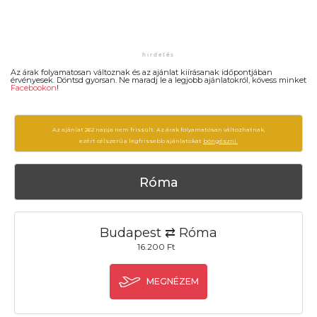
Az árak folyamatosan változnak és az ajánlat kiírásanak időpontjában
érvényesek. Döntsd gyorsan. Ne maradj le a legjobb ajánlatokról, kövess minket
Facebookon
!
Az ajánlat 262 napja nem frissült. Az árak folyamatosan változhatnak,
ezért célszerű a legfrissebb ajánlatokat
böngészni.
Róma
Budapest ⇄ Róma
16.200 Ft
MEGNÉZEM