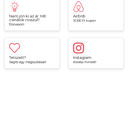
Nem jön ki az ár. Mit
Airbnb
csinálok rosszul?
10.100 Ft kupon
Elolvasom
Tetszett?
Instagram
Segíts egy megosztással!
Kövess minket!