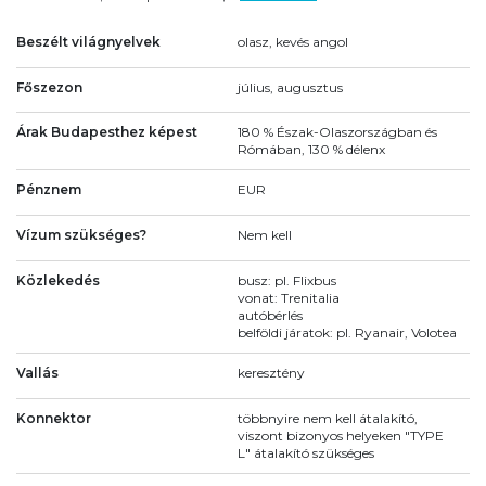
Beszélt világnyelvek
olasz, kevés angol
Főszezon
július, augusztus
Árak Budapesthez képest
180 % Észak-Olaszországban és
Rómában, 130 % délenx
Pénznem
EUR
Vízum szükséges?
Nem kell
Közlekedés
busz: pl. Flixbus
vonat: Trenitalia
autóbérlés
belföldi járatok: pl. Ryanair, Volotea
Vallás
keresztény
Konnektor
többnyire nem kell átalakító,
viszont bizonyos helyeken "TYPE
L" átalakító szükséges