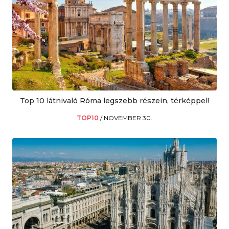
Top 10 látnivaló Róma legszebb részein, térképpel!
TOP10
/
NOVEMBER 30.