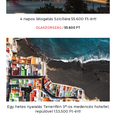
4 napos látogatás Szicíliára 55.600 Ft-ért!
OLASZORSZÁG
/
55.600 FT
Egy hetes nyaralás Tenerifén 3*-os medencés hotellel,
repülővel 133.500 Ft-ért!