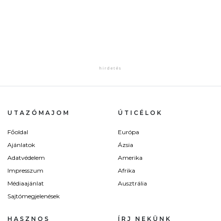
UTAZÓMAJOM
ÚTICÉLOK
Főoldal
Európa
Ajánlatok
Ázsia
Adatvédelem
Amerika
Impresszum
Afrika
Médiaajánlat
Ausztrália
Sajtómegjelenések
HASZNOS
ÍRJ NEKÜNK