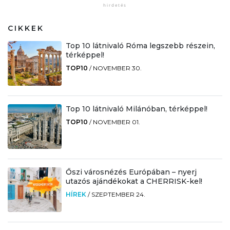
CIKKEK
Top 10 látnivaló Róma legszebb részein,
térképpel!
TOP10
/
NOVEMBER 30.
Top 10 látnivaló Milánóban, térképpel!
TOP10
/
NOVEMBER 01.
Őszi városnézés Európában – nyerj
utazós ajándékokat a CHERRISK-kel!
HÍREK
/
SZEPTEMBER 24.