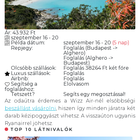
Ár:
43.932
Ft
szeptember 16 - 20
Példa dátum:
szeptember 16 - 20
(5 nap)
Repjegy:
Foglalás
(Budapest ->
Alghero)
Foglalás
(Alghero ->
Budapest)
Olcsóbb szállások:
Foglalás
38264 Ft két főre
Luxus szállások:
Foglalás
Airbnb:
Foglalás
Segítség a
Elolvasom
foglaláshoz:
Tetszett?
Segíts egy megosztással!
Az odaútra érdemes a Wizz Air-nél elsőbbségi
beszállást vásárolni
, hiszen így minden járatra két
darab kézipoggyászt vihetsz. A visszaúton ugyanis
Ryanairrel jöhetsz.
TOP 10 LÁTNIVALÓK