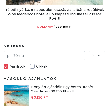
Télből nyárba: 8 napos álomutazás Zanzibárra repülővel,
3*-os medencés hotellel, budapesti indulással 289.650
Ft-ért!
TANZÁNIA
/
289.650 FT
KERESÉS
Mehet
Ajánlatok
Cikkek
HASONLÓ AJÁNLATOK
Ennyiért ajándék! Egy hetes utazás
Szardínián 80.150 Ft-ért!
80.150 FT