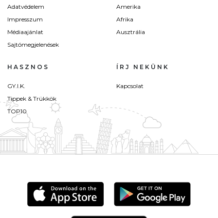
Adatvédelem
Amerika
Impresszum
Afrika
Médiaajánlat
Ausztrália
Sajtómegjelenések
HASZNOS
ÍRJ NEKÜNK
GY.I.K.
Kapcsolat
Tippek & Trükkök
TOP10