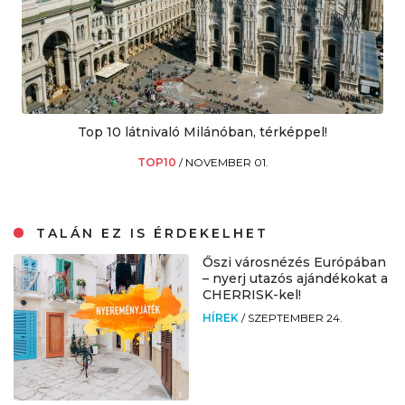
Top 10 látnivaló Milánóban, térképpel!
TOP10
/
NOVEMBER 01.
TALÁN EZ IS ÉRDEKELHET
Őszi városnézés Európában
– nyerj utazós ajándékokat a
CHERRISK-kel!
HÍREK
/
SZEPTEMBER 24.