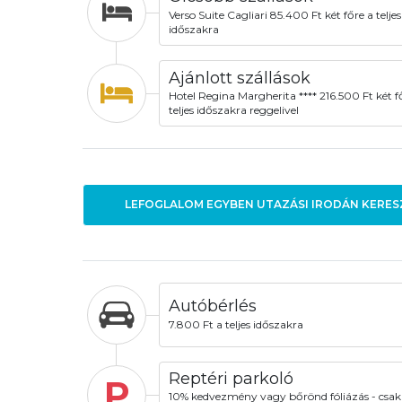
Verso Suite Cagliari 85.400 Ft két főre a teljes
időszakra
Ajánlott szállások
Hotel Regina Margherita **** 216.500 Ft két f
teljes időszakra reggelivel
LEFOGLALOM EGYBEN UTAZÁSI IRODÁN KERES
Autóbérlés
7.800 Ft a teljes időszakra
Reptéri parkoló
P
10% kedvezmény vagy bőrönd fóliázás - csak