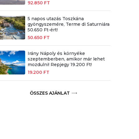
92.850 FT
5 napos utazás Toszkána
gyöngyszemére, Terme di Saturniára
50.650 Ft-ért!
50.650 FT
Irány Nápoly és környéke
szeptemberben, amikor már lehet
mozdulni! Repjegy 19.200 Ft!
19.200 FT
ÖSSZES AJÁNLAT