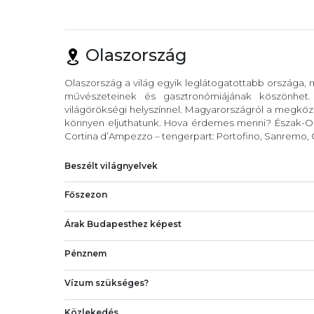
Olaszország
Olaszország a világ egyik leglátogatottabb országa,
művészeteinek és gasztronómiájának köszönhet
világörökségi helyszínnel. Magyarországról a megköze
könnyen eljuthatunk. Hova érdemes menni? Észak-Ola
Cortina d’Ampezzo – tengerpart: Portofino, Sanremo, C
Beszélt világnyelvek
Főszezon
Árak Budapesthez képest
Pénznem
Vízum szükséges?
Közlekedés