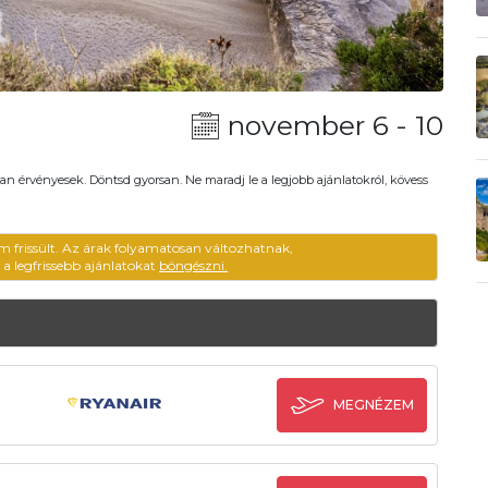
november 6 - 10
an érvényesek. Döntsd gyorsan. Ne maradj le a legjobb ajánlatokról, kövess
m frissült. Az árak folyamatosan változhatnak,
ű a legfrissebb ajánlatokat
böngészni.
MEGNÉZEM