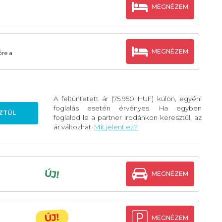
MEGNÉZEM
MEGNÉZEM
őre a
A feltüntetett ár (75.950 HUF) külön, egyéni
foglalás esetén érvényes. Ha egyben
ZTÜL
foglalod le a partner irodánkon keresztül, az
ár változhat.
Mit jelent ez?
ÚJ!
MEGNÉZEM
ÚJ!
MEGNÉZEM