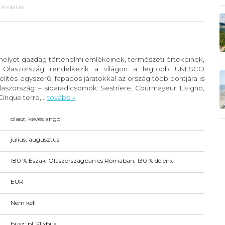
 melyet gazdag történelmi emlékeinek, természeti értékeinek,
. Olaszország rendelkezik a világon a legtöbb UNESCO
lítés egyszerű, fapados járatokkal az ország több pontjára is
szország: – síparadicsomok: Sestriere, Courmayeur, Livigno,
inque terre,...
tovább »
olasz, kevés angol
július, augusztus
180 % Észak-Olaszországban és Rómában, 130 % délenx
EUR
Nem kell
busz: pl. Flixbus