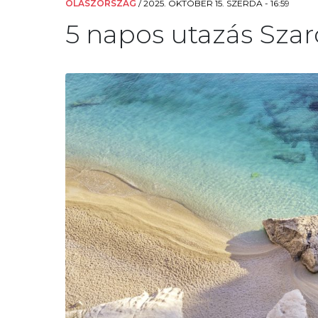
OLASZORSZÁG
/
2025. OKTÓBER 15. SZERDA - 16:59
5 napos utazás Szard