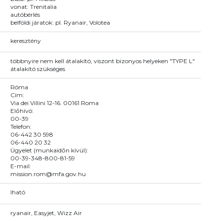
vonat: Trenitalia
autóbérlés
belföldi járatok: pl. Ryanair, Volotea
keresztény
többnyire nem kell átalakító, viszont bizonyos helyeken "TYPE L"
átalakító szükséges
Róma
Cím:
Via dei Villini 12-16. 00161 Roma
Előhívó:
00-39
Telefon:
06-442 30 598
06-440 20 32
Ügyelet (munkaidőn kívül):
00-39-348-800-81-59
E-mail:
mission.rom@mfa.gov.hu
Iható
ryanair, Easyjet, Wizz Air