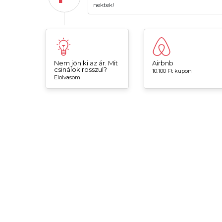
nektek!
Nem jön ki az ár. Mit
Airbnb
csinálok rosszul?
10.100 Ft kupon
Elolvasom