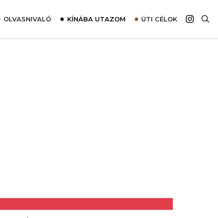
OLVASNIVALÓ
KÍNÁBA UTAZOM
ÚTI CÉLOK
Top 10 látnivalók térképpel
Európa
Tudnivalók az ajánlatok lefoglalásához
Ázsia
Tippek & Trükkök
Amerika
Utazómajom – CitySIM kártya a világutazóknak
Afrika
Interjú
Ausztrália
Élménybeszámolók
Szállodalátogatás
Sajtómegjelenések