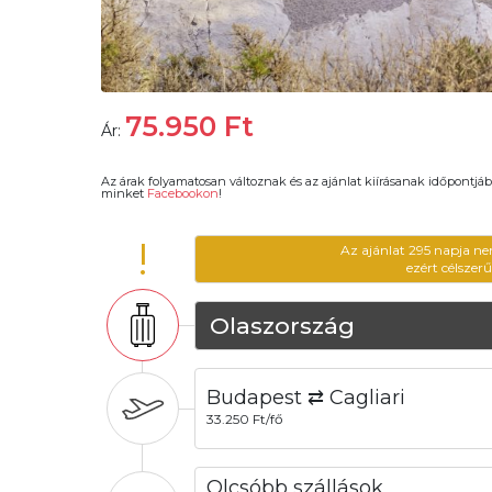
75.950
Ft
Ár:
Az árak folyamatosan változnak és az ajánlat kiírásanak időpontjáb
minket
Facebookon
!
!
Az ajánlat 295 napja ne
ezért célszer
Olaszország
Budapest ⇄ Cagliari
33.250 Ft/fő
Olcsóbb szállások