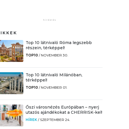
CIKKEK
Top 10 látnivaló Róma legszebb
részein, térképpel!
TOP10
/
NOVEMBER 30.
Top 10 látnivaló Milánóban,
térképpel!
TOP10
/
NOVEMBER 01.
Őszi városnézés Európában – nyerj
utazós ajándékokat a CHERRISK-kel!
HÍREK
/
SZEPTEMBER 24.