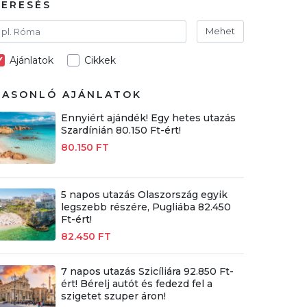
KERESÉS
Mehet
Ajánlatok
Cikkek
HASONLÓ AJÁNLATOK
Ennyiért ajándék! Egy hetes utazás
Szardínián 80.150 Ft-ért!
80.150 FT
5 napos utazás Olaszország egyik
legszebb részére, Pugliába 82.450
Ft-ért!
82.450 FT
7 napos utazás Szicíliára 92.850 Ft-
ért! Bérelj autót és fedezd fel a
szigetet szuper áron!