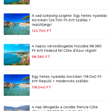
A vad szépség szigete: Egy hetes nyaralás
Korzikán 124.700 Ft-ért! Szállás +
repülőjegy!
124.700 FT
4 napos városlátogatás Nizzába 98.380
Ft-ért! Fedezd fel Côte d’Azur régiót!
98.380 FT
Egy hetes nyaralás Korzikán 118.040 Ft-
ért! Repülő + medencés szállás!
118.040 FT
4 nap látogatás a csodás francia Côte