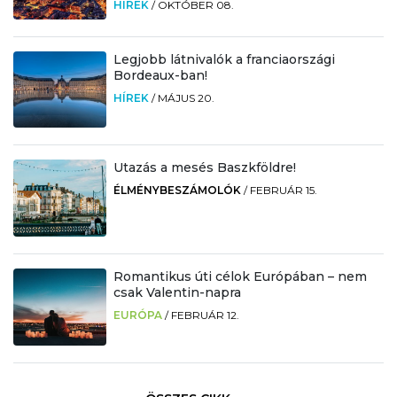
HÍREK
/
OKTÓBER 08.
Legjobb látnivalók a franciaországi
Bordeaux-ban!
HÍREK
/
MÁJUS 20.
Utazás a mesés Baszkföldre!
ÉLMÉNYBESZÁMOLÓK
/
FEBRUÁR 15.
Romantikus úti célok Európában – nem
csak Valentin-napra
EURÓPA
/
FEBRUÁR 12.