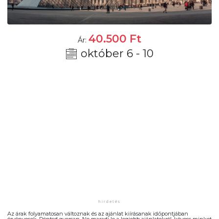
40.500
Ft
Ár:
október 6 - 10
Az árak folyamatosan változnak és az ajánlat kiírásanak időpontjában
érvényesek. Döntsd gyorsan. Ne maradj le a legjobb ajánlatokról, kövess minket