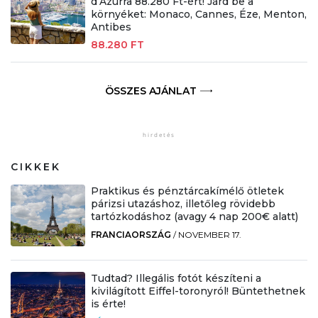
d’Azurra 88.280 Ft-ért! Járd be a
környéket: Monaco, Cannes, Éze, Menton,
Antibes
88.280 FT
ÖSSZES AJÁNLAT
CIKKEK
Praktikus és pénztárcakímélő ötletek
párizsi utazáshoz, illetőleg rövidebb
tartózkodáshoz (avagy 4 nap 200€ alatt)
FRANCIAORSZÁG
/
NOVEMBER 17.
Tudtad? Illegális fotót készíteni a
kivilágított Eiffel-toronyról! Büntethetnek
is érte!