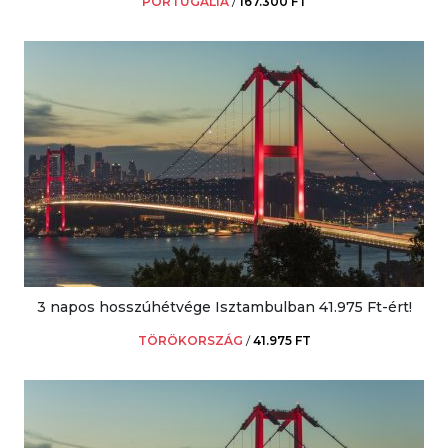
PORTUGÁLIA
/
167.300 FT
3 napos hosszúhétvége Isztambulban 41.975 Ft-ért!
TÖRÖKORSZÁG
/
41.975 FT