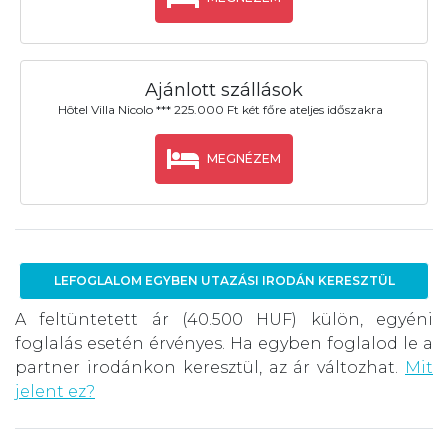
Ajánlott szállások
Hôtel Villa Nicolo *** 225.000 Ft két főre ateljes időszakra
MEGNÉZEM
LEFOGLALOM EGYBEN UTAZÁSI IRODÁN KERESZTÜL
A feltüntetett ár (40.500 HUF) külön, egyéni
foglalás esetén érvényes. Ha egyben foglalod le a
partner irodánkon keresztül, az ár változhat.
Mit
jelent ez?