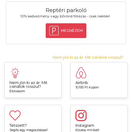
Reptéri parkoló
10% kedvezmény vagy bőrönd fóliázás - csak nektek!
MEGNÉZEM
Nem jön ki az ár. Mit csinálok rosszul?
Nem jön ki az ár. Mit
Airbnb
csinálok rosszul?
10.100 Ft kupon
Elolvasom
Tetszett?
Instagram
Segíts egy megosztással!
Kövess minket!