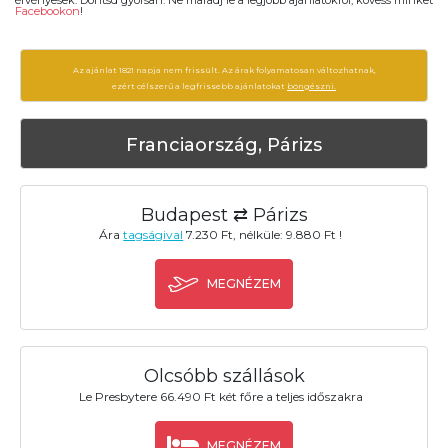
Facebookon
!
Az ajánlat 1821 napja nem frissült. Az árak folyamatosan változhatnak,
ezért célszerű a legfrissebb ajánlatokat
böngészni.
Franciaország, Párizs
Budapest ⇄ Párizs
Ára
tagságival
7.230 Ft, nélküle: 9.880 Ft !
MEGNÉZEM
Olcsóbb szállások
Le Presbytere 66.490 Ft két főre a teljes időszakra
MEGNÉZEM