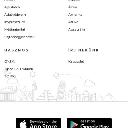
Ajánlatok
Ázsia
Adatvédelem
Amerika
Impresszum
Afrika
Médiaajánlat
Ausztrália
Sajtómegjelenések
HASZNOS
ÍRJ NEKÜNK
GY.I.K.
Kapcsolat
Tippek & Trükkök
TOP10