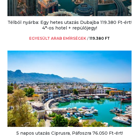
Télből nyárba: Egy hetes utazás Dubajba 119.380 Ft-ért!
4*-os hotel + repülőjegy!
EGYESÜLT ARAB EMÍRSÉGEK
/
119.380 FT
5 napos utazás Ciprusra, Páfoszra 76.050 Ft-ért!