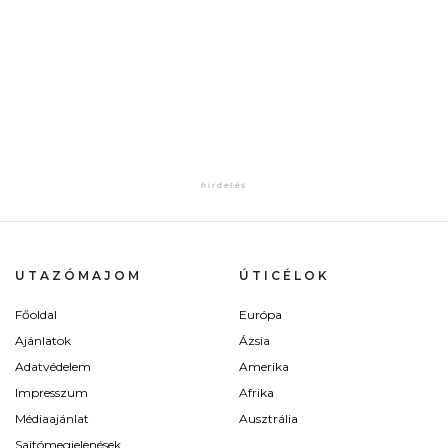
UTAZÓMAJOM
ÚTICÉLOK
Főoldal
Európa
Ajánlatok
Ázsia
Adatvédelem
Amerika
Impresszum
Afrika
Médiaajánlat
Ausztrália
Sajtómegjelenések