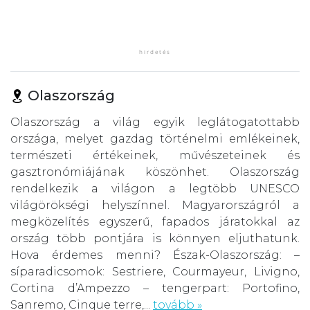
Olaszország
Olaszország a világ egyik leglátogatottabb
országa, melyet gazdag történelmi emlékeinek,
természeti értékeinek, művészeteinek és
gasztronómiájának köszönhet. Olaszország
rendelkezik a világon a legtöbb UNESCO
világörökségi helyszínnel. Magyarországról a
megközelítés egyszerű, fapados járatokkal az
ország több pontjára is könnyen eljuthatunk.
Hova érdemes menni? Észak-Olaszország: –
síparadicsomok: Sestriere, Courmayeur, Livigno,
Cortina d’Ampezzo – tengerpart: Portofino,
Sanremo, Cinque terre,...
tovább »