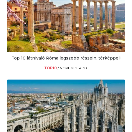
Top 10 látnivaló Róma legszebb részein, térképpel!
TOP10
/
NOVEMBER 30.