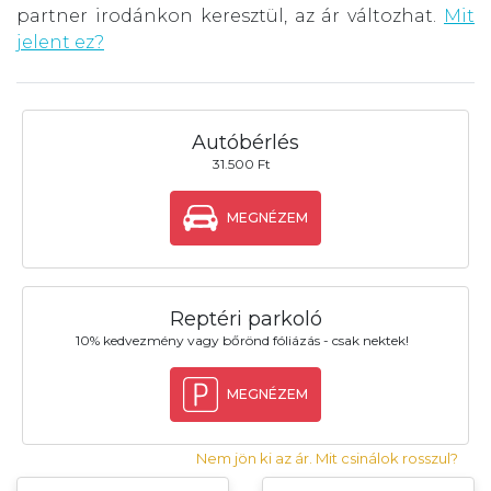
partner irodánkon keresztül, az ár változhat.
Mit
jelent ez?
Autóbérlés
31.500 Ft
MEGNÉZEM
Reptéri parkoló
10% kedvezmény vagy bőrönd fóliázás - csak nektek!
MEGNÉZEM
Nem jön ki az ár. Mit csinálok rosszul?