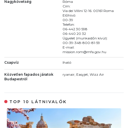
Nagykövetség
Róma
Cím:
Via dei Villini 12-16. 00161 Roma
Előhívó:
00-39
Telefon:
06-442 30 598
06-440 20 32
Ügyelet (munkaidőn kívül):
00-39-348-800-81-59
E-mail:
mission.rom@mfa.gov.hu
Csapvíz
Iható
Közvetlen fapados járatok
ryanair, Easyjet, Wizz Air
Budapestről
TOP 10 LÁTNIVALÓK