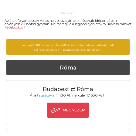
Az árak folyamatosan változnak és az ajánlat kiírásanak időpontjában
érvényesek. Döntsd gyorsan. Ne maradj le a legjobb ajánlatokról, kövess minket
Facebookon
!
Az ajánlat 1631 napja nem frissült. Az árak folyamatosan változhatnak,
ezért célszerű a legfrissebb ajánlatokat
böngészni.
Róma
Budapest ⇄ Róma
Ára
tagságival
11.180 Ft, nélküle: 17.680 Ft !
MEGNÉZEM