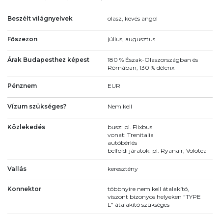
Beszélt világnyelvek
olasz, kevés angol
Főszezon
július, augusztus
Árak Budapesthez képest
180 % Észak-Olaszországban és
Rómában, 130 % délenx
Pénznem
EUR
Vízum szükséges?
Nem kell
Közlekedés
busz: pl. Flixbus
vonat: Trenitalia
autóbérlés
belföldi járatok: pl. Ryanair, Volotea
Vallás
keresztény
Konnektor
többnyire nem kell átalakító,
viszont bizonyos helyeken "TYPE
L" átalakító szükséges