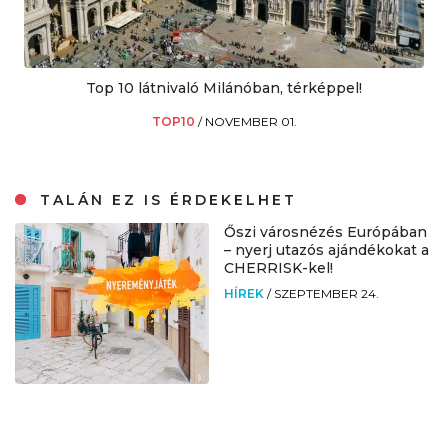
Top 10 látnivaló Milánóban, térképpel!
TOP10
/
NOVEMBER 01.
TALÁN EZ IS ÉRDEKELHET
Őszi városnézés Európában
– nyerj utazós ajándékokat a
CHERRISK-kel!
HÍREK
/
SZEPTEMBER 24.