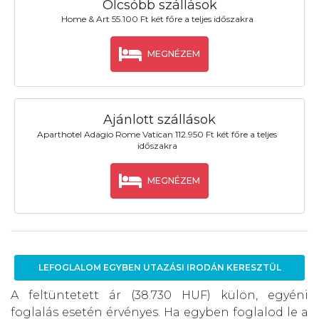
Olcsóbb szállások
Home & Art 55.100 Ft két főre a teljes időszakra
MEGNÉZEM
Ajánlott szállások
Aparthotel Adagio Rome Vatican 112.950 Ft két főre a teljes
időszakra
MEGNÉZEM
LEFOGLALOM EGYBEN UTAZÁSI IRODÁN KERESZTÜL
A feltüntetett ár (38.730 HUF) külön, egyéni
foglalás esetén érvényes. Ha egyben foglalod le a