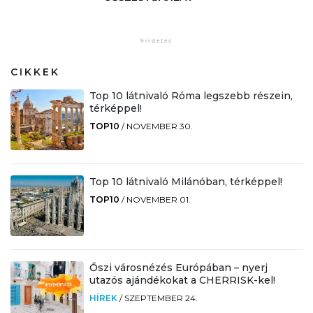
CIKKEK
Top 10 látnivaló Róma legszebb részein,
térképpel!
TOP10
/
NOVEMBER 30.
Top 10 látnivaló Milánóban, térképpel!
TOP10
/
NOVEMBER 01.
Őszi városnézés Európában – nyerj
utazós ajándékokat a CHERRISK-kel!
HÍREK
/
SZEPTEMBER 24.