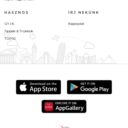
HASZNOS
ÍRJ NEKÜNK
GY.I.K.
Kapcsolat
Tippek & Trükkök
TOP10