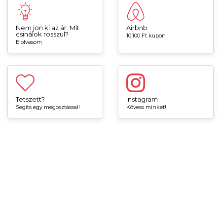
Nem jön ki az ár. Mit
Airbnb
csinálok rosszul?
10.100 Ft kupon
Elolvasom
Tetszett?
Instagram
Segíts egy megosztással!
Kövess minket!