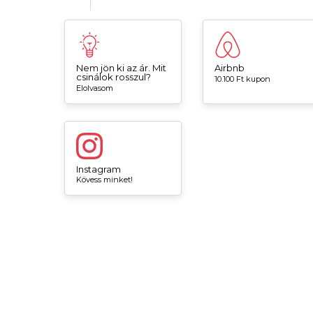
Nem jön ki az ár. Mit
Airbnb
csinálok rosszul?
10.100 Ft kupon
Elolvasom
Instagram
Kövess minket!