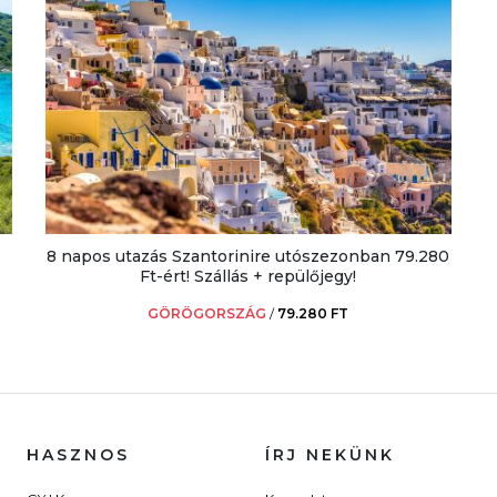
8 napos utazás Szantorinire utószezonban 79.280
Ft-ért! Szállás + repülőjegy!
GÖRÖGORSZÁG
/
79.280 FT
HASZNOS
ÍRJ NEKÜNK