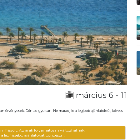
március 6 - 11
an érvényesek. Döntsd gyorsan. Ne maradj le a legjobb ajánlatokról, kövess
em frissült. Az árak folyamatosan változhatnak,
ű a legfrissebb ajánlatokat
böngészni.