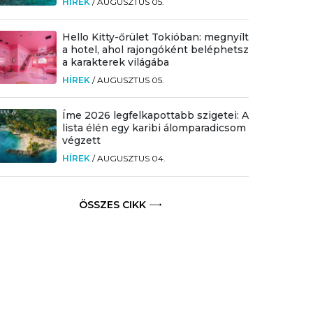
HÍREK
/
AUGUSZTUS 05.
Hello Kitty-őrület Tokióban: megnyílt
a hotel, ahol rajongóként beléphetsz
a karakterek világába
HÍREK
/
AUGUSZTUS 05.
Íme 2026 legfelkapottabb szigetei: A
lista élén egy karibi álomparadicsom
végzett
HÍREK
/
AUGUSZTUS 04.
ÖSSZES CIKK