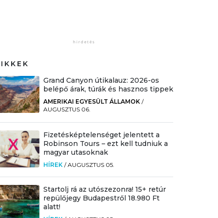
CIKKEK
Grand Canyon útikalauz: 2026-os
belépő árak, túrák és hasznos tippek
AMERIKAI EGYESÜLT ÁLLAMOK
/
AUGUSZTUS 06.
Fizetésképtelenséget jelentett a
Robinson Tours – ezt kell tudniuk a
magyar utasoknak
HÍREK
/
AUGUSZTUS 05.
Startolj rá az utószezonra! 15+ retúr
repülőjegy Budapestről 18.980 Ft
alatt!