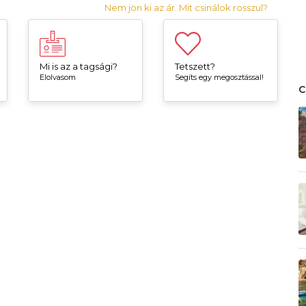
Nem jön ki az ár. Mit csinálok rosszul?
Mi is az a tagsági?
Tetszett?
Elolvasom
Segíts egy megosztással!