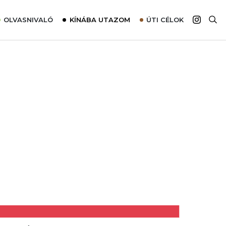
OLVASNIVALÓ
KÍNÁBA UTAZOM
ÚTI CÉLOK
Top 10 látnivalók térképpel
Európa
Tudnivalók az ajánlatok lefoglalásához
Ázsia
Tippek & Trükkök
Amerika
Utazómajom – CitySIM kártya a világutazóknak
Afrika
Interjú
Ausztrália
Élménybeszámolók
Szállodalátogatás
Sajtómegjelenések