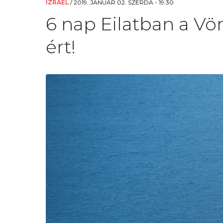
IZRAEL
/
2019. JANUÁR 02. SZERDA - 19:30
6 nap Eilatban a Vör
ért!