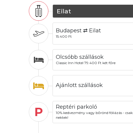
Eilat
Budapest ⇄ Eilat
15.400 Ft
Olcsóbb szállások
Classic Inn Hotel 79.400 Ft két főre
Ajánlott szállások
Reptéri parkoló
P
10% kedvezmény vagy bőrönd fóliázás - csak
nektek!