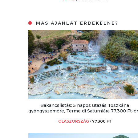
MÁS AJÁNLAT ÉRDEKELNE?
Bakancslistás: 5 napos utazás Toszkána
gyöngyszemére, Terme di Saturniára 77.300 Ft-ér
OLASZORSZÁG
/
77.300 FT