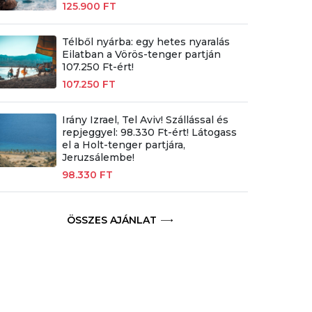
125.900 FT
Télből nyárba: egy hetes nyaralás
Eilatban a Vörös-tenger partján
107.250 Ft-ért!
107.250 FT
Irány Izrael, Tel Aviv! Szállással és
repjeggyel: 98.330 Ft-ért! Látogass
el a Holt-tenger partjára,
Jeruzsálembe!
98.330 FT
ÖSSZES AJÁNLAT