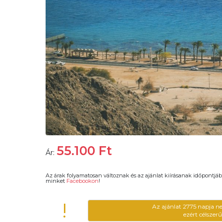
55.100
Ft
Ár:
Az árak folyamatosan változnak és az ajánlat kiírásanak időpontjáb
minket
Facebookon
!
!
Az ajánlat 2775 napja n
ezért célszer