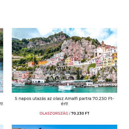
5 napos utazás az olasz Amalfi partra 70.230 Ft-
t!
ért!
OLASZORSZÁG
/
70.230 FT