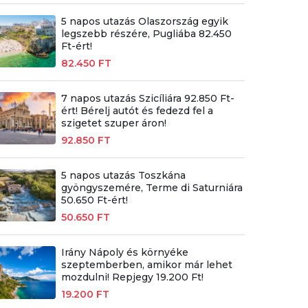
5 napos utazás Olaszország egyik
legszebb részére, Pugliába 82.450
Ft-ért!
82.450 FT
7 napos utazás Szicíliára 92.850 Ft-
ért! Bérelj autót és fedezd fel a
szigetet szuper áron!
92.850 FT
5 napos utazás Toszkána
gyöngyszemére, Terme di Saturniára
50.650 Ft-ért!
50.650 FT
Irány Nápoly és környéke
szeptemberben, amikor már lehet
mozdulni! Repjegy 19.200 Ft!
19.200 FT