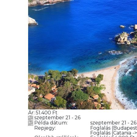
Ár:
51.400
Ft
szeptember 21 - 26
Példa dátum:
szeptember 21 - 2
Repjegy:
Foglalás
(Budapest 
Foglalás
(Catania -