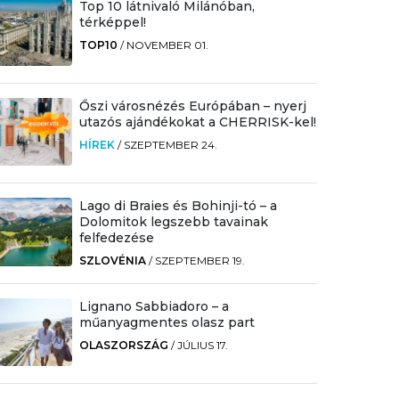
Top 10 látnivaló Milánóban,
térképpel!
TOP10
/
NOVEMBER 01.
Őszi városnézés Európában – nyerj
utazós ajándékokat a CHERRISK-kel!
HÍREK
/
SZEPTEMBER 24.
Lago di Braies és Bohinji-tó – a
Dolomitok legszebb tavainak
felfedezése
SZLOVÉNIA
/
SZEPTEMBER 19.
Lignano Sabbiadoro – a
műanyagmentes olasz part
OLASZORSZÁG
/
JÚLIUS 17.