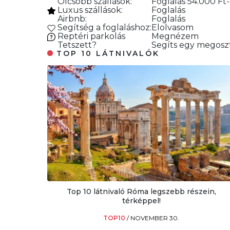
Olcsóbb szállások:
Foglalás
54.000 Ft-
Luxus szállások:
Foglalás
Airbnb:
Foglalás
Segítség a foglaláshoz:
Elolvasom
Reptéri parkolás
Megnézem
Tetszett?
Segíts egy megoszt
TOP 10 LÁTNIVALÓK
Top 10 látnivaló Róma legszebb részein,
térképpel!
TOP10
/
NOVEMBER 30.