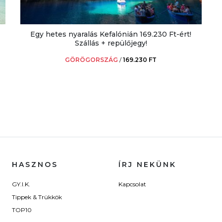
Egy hetes nyaralás Kefalónián 169.230 Ft-ért!
Szállás + repülőjegy!
GÖRÖGORSZÁG
/
169.230 FT
HASZNOS
ÍRJ NEKÜNK
GY.I.K.
Kapcsolat
Tippek & Trükkök
TOP10