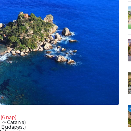
6
(6 nap)
-> Catania)
> Budapest)