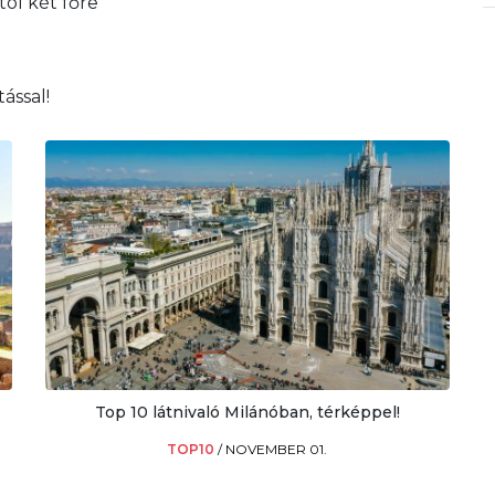
tól két főre
ással!
Top 10 látnivaló Milánóban, térképpel!
TOP10
/
NOVEMBER 01.