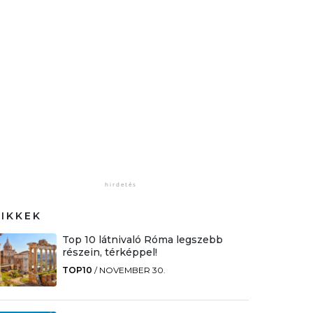
CIKKEK
Top 10 látnivaló Róma legszebb
részein, térképpel!
TOP10
/
NOVEMBER 30.