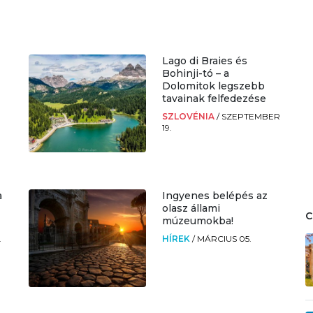
Lago di Braies és
Bohinji-tó – a
Dolomitok legszebb
tavainak felfedezése
SZLOVÉNIA
/
SZEPTEMBER
19.
a
Ingyenes belépés az
olasz állami
múzeumokba!
.
HÍREK
/
MÁRCIUS 05.