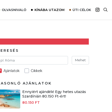
OLVASNIVALÓ
KÍNÁBA UTAZOM
ÚTI CÉLOK
Top 10 látnivalók térképpel
Európa
Tudnivalók az ajánlatok lefoglalásához
Ázsia
Tippek & Trükkök
Amerika
Utazómajom – CitySIM kártya a világutazóknak
Afrika
KERESÉS
Interjú
Ausztrália
Mehet
Élménybeszámolók
Ajánlatok
Cikkek
Szállodalátogatás
Sajtómegjelenések
HASONLÓ AJÁNLATOK
Ennyiért ajándék! Egy hetes utazás
Szardínián 80.150 Ft-ért!
80.150 FT