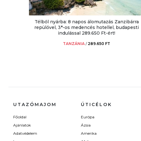
Télből nyárba: 8 napos álomutazás Zanzibárra
repülővel, 3*-os medencés hotellel, budapesti
indulással 289.650 Ft-ért!
TANZÁNIA
/
289.650 FT
UTAZÓMAJOM
ÚTICÉLOK
Főoldal
Európa
Ajánlatok
Ázsia
Adatvédelem
Amerika