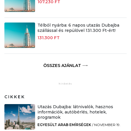
107.230 FT
Télből nyárba: 6 napos utazás Dubajba
szállással és repülővel 131.300 Ft-ért!
131.300 FT
ÖSSZES AJÁNLAT
CIKKEK
Utazás Dubajba: látnivalók, hasznos
információk, autóbérlés, hotelek,
programok
EGYESÜLT ARAB EMÍRSÉGEK
/
NOVEMBER 19.