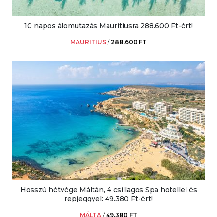
10 napos álomutazás Mauritiusra 288.600 Ft-ért!
MAURITIUS
/
288.600 FT
Hosszú hétvége Máltán, 4 csillagos Spa hotellel és
repjeggyel: 49.380 Ft-ért!
MÁLTA
/
49.380 FT