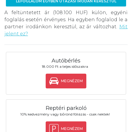
LEFOGLALOM EGYBEN UTAZÁSI IRODÁN KERESZTÜL
A feltüntetett ár (108.100 HUF) külön, egyéni
foglalás esetén érvényes. Ha egyben foglalod le a
partner irodánkon keresztül, az ár változhat.
Mit
jelent ez?
Autóbérlés
18.000 Ft a teljes időszakra
MEGNÉZEM
Reptéri parkoló
10% kedvezmény vagy bőrönd fóliázás - csak nektek!
MEGNÉZEM