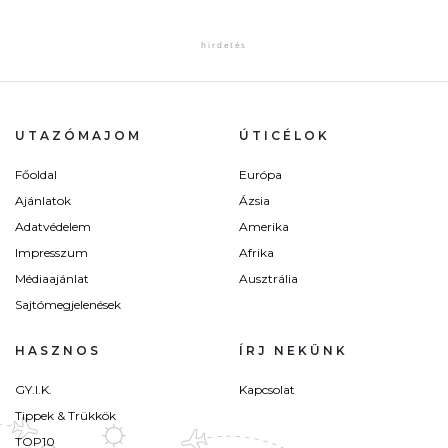
UTAZÓMAJOM
ÚTICÉLOK
Főoldal
Európa
Ajánlatok
Ázsia
Adatvédelem
Amerika
Impresszum
Afrika
Médiaajánlat
Ausztrália
Sajtómegjelenések
HASZNOS
ÍRJ NEKÜNK
GY.I.K.
Kapcsolat
Tippek & Trükkök
TOP10