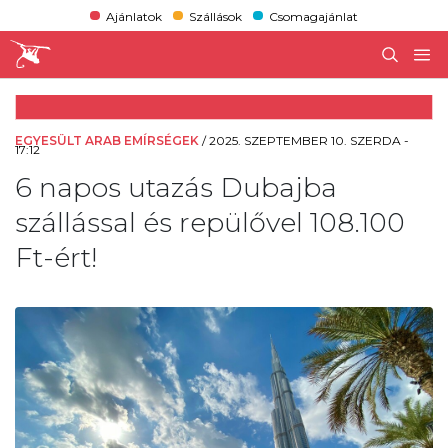
Ajánlatok
Szállások
Csomagajánlat
EGYESÜLT ARAB EMÍRSÉGEK
/
2025. SZEPTEMBER 10. SZERDA -
17:12
6 napos utazás Dubajba
szállással és repülővel 108.100
Ft-ért!