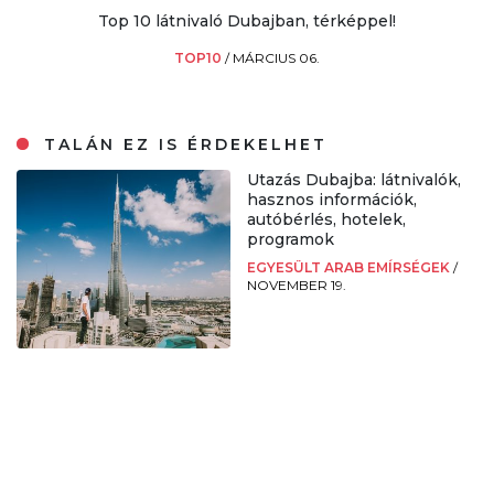
Top 10 látnivaló Dubajban, térképpel!
TOP10
/
MÁRCIUS 06.
TALÁN EZ IS ÉRDEKELHET
Utazás Dubajba: látnivalók,
hasznos információk,
autóbérlés, hotelek,
programok
EGYESÜLT ARAB EMÍRSÉGEK
/
NOVEMBER 19.