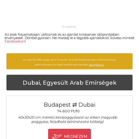
Az árak folyamatosan változnak és az ajánlat kiírásanak időpontjában
érvényesek. Döntsd gyorsan. Ne maradj le a legjobb ajánlatokról, kövess minket
Facebookon
!
Az ajánlat 333 napja nem frissült. Az árak folyamatosan változhatnak,
ezért célszerű a legfrissebb ajánlatokat
böngészni.
Dubai, Egyesült Arab Emírségek
Budapest ⇄ Dubai
74.600 Ft/fő
40x30x20 cm méretű kézipoggyásszal az árban (nagyobb
poggyász, feladható bőrönd extra költség)
MEGNÉZEM