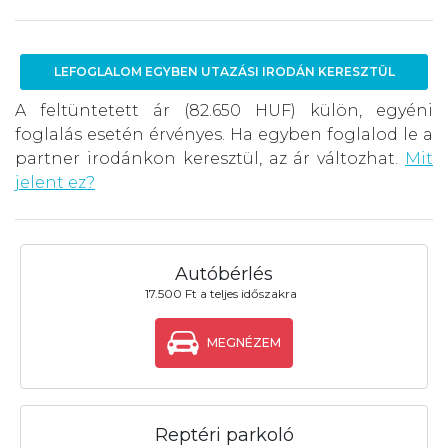
LEFOGLALOM EGYBEN UTAZÁSI IRODÁN KERESZTÜL
A feltüntetett ár (82.650 HUF) külön, egyéni
foglalás esetén érvényes. Ha egyben foglalod le a
partner irodánkon keresztül, az ár változhat.
Mit
jelent ez?
Autóbérlés
17.500 Ft a teljes időszakra
MEGNÉZEM
Reptéri parkoló