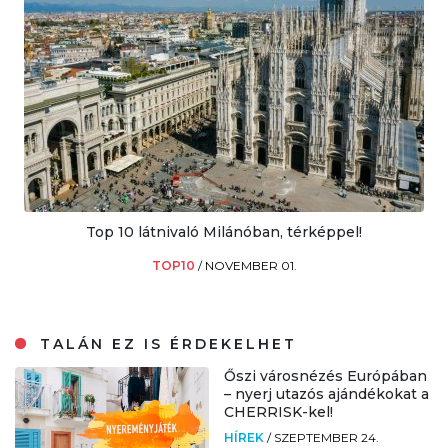
Top 10 látnivaló Milánóban, térképpel!
TOP10
/
NOVEMBER 01.
TALÁN EZ IS ÉRDEKELHET
Őszi városnézés Európában
– nyerj utazós ajándékokat a
CHERRISK-kel!
HÍREK
/
SZEPTEMBER 24.