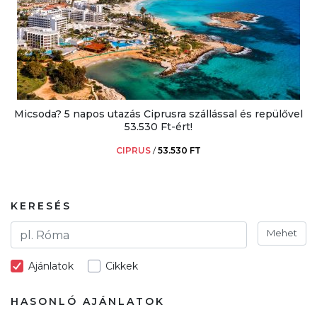
Micsoda? 5 napos utazás Ciprusra szállással és repülővel
53.530 Ft-ért!
CIPRUS
/
53.530 FT
KERESÉS
Mehet
Ajánlatok
Cikkek
HASONLÓ AJÁNLATOK