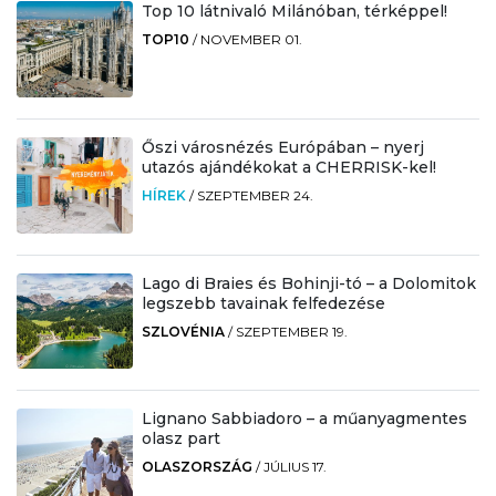
Top 10 látnivaló Milánóban, térképpel!
TOP10
/
NOVEMBER 01.
Őszi városnézés Európában – nyerj
utazós ajándékokat a CHERRISK-kel!
HÍREK
/
SZEPTEMBER 24.
Lago di Braies és Bohinji-tó – a Dolomitok
legszebb tavainak felfedezése
SZLOVÉNIA
/
SZEPTEMBER 19.
Lignano Sabbiadoro – a műanyagmentes
olasz part
OLASZORSZÁG
/
JÚLIUS 17.