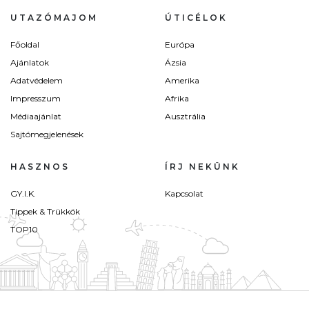
UTAZÓMAJOM
ÚTICÉLOK
Főoldal
Európa
Ajánlatok
Ázsia
Adatvédelem
Amerika
Impresszum
Afrika
Médiaajánlat
Ausztrália
Sajtómegjelenések
HASZNOS
ÍRJ NEKÜNK
GY.I.K.
Kapcsolat
Tippek & Trükkök
TOP10