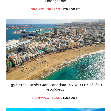
Bodegasba!
SPANYOLORSZÁG
/
126.300 FT
Egy hetes utazás Gran Canariára 145.300 Ft! Szállás +
repülőjegy!
SPANYOLORSZÁG
/
145.300 FT