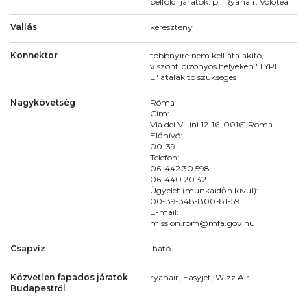
belföldi járatok: pl. Ryanair, Volotea
Vallás
keresztény
Konnektor
többnyire nem kell átalakító,
viszont bizonyos helyeken "TYPE
L" átalakító szükséges
Nagykövetség
Róma
Cím:
Via dei Villini 12-16. 00161 Roma
Előhívó:
00-39
Telefon:
06-442 30 598
06-440 20 32
Ügyelet (munkaidőn kívül):
00-39-348-800-81-59
E-mail:
mission.rom@mfa.gov.hu
Csapvíz
Iható
Közvetlen fapados járatok
ryanair, Easyjet, Wizz Air
Budapestről