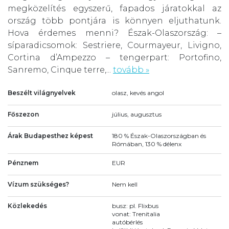
megközelítés egyszerű, fapados járatokkal az
ország több pontjára is könnyen eljuthatunk.
Hova érdemes menni? Észak-Olaszország: –
síparadicsomok: Sestriere, Courmayeur, Livigno,
Cortina d’Ampezzo – tengerpart: Portofino,
Sanremo, Cinque terre,...
tovább »
Beszélt világnyelvek
olasz, kevés angol
Főszezon
július, augusztus
Árak Budapesthez képest
180 % Észak-Olaszországban és
Rómában, 130 % délenx
Pénznem
EUR
Vízum szükséges?
Nem kell
Közlekedés
busz: pl. Flixbus
vonat: Trenitalia
autóbérlés