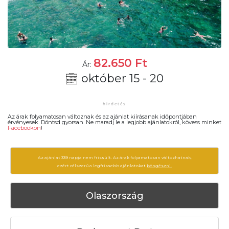
82.650
Ft
Ár:
október 15 - 20
Az árak folyamatosan változnak és az ajánlat kiírásanak időpontjában
érvényesek. Döntsd gyorsan. Ne maradj le a legjobb ajánlatokról, kövess minket
Facebookon
!
Az ajánlat 339 napja nem frissült. Az árak folyamatosan változhatnak,
ezért célszerű a legfrissebb ajánlatokat
böngészni.
Olaszország