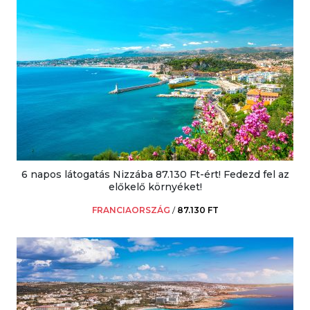
6 napos látogatás Nizzába 87.130 Ft-ért! Fedezd fel az
előkelő környéket!
FRANCIAORSZÁG
/
87.130 FT