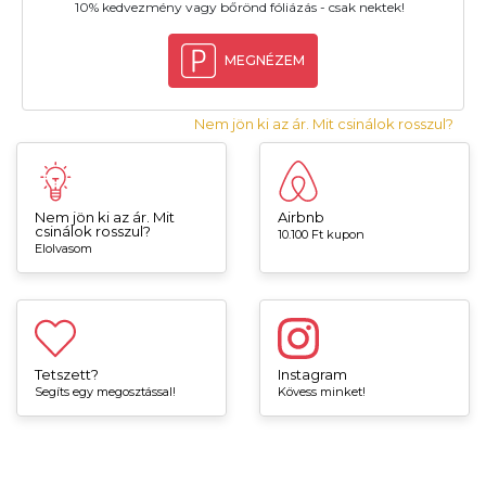
10% kedvezmény vagy bőrönd fóliázás - csak nektek!
MEGNÉZEM
Nem jön ki az ár. Mit csinálok rosszul?
Nem jön ki az ár. Mit
Airbnb
csinálok rosszul?
10.100 Ft kupon
Elolvasom
Tetszett?
Instagram
Segíts egy megosztással!
Kövess minket!