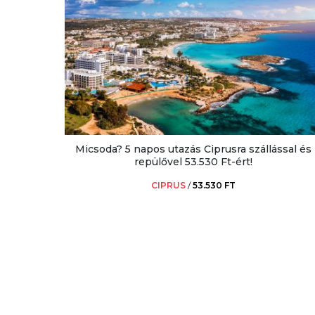
Micsoda? 5 napos utazás Ciprusra szállással és
repülővel 53.530 Ft-ért!
CIPRUS
/
53.530 FT