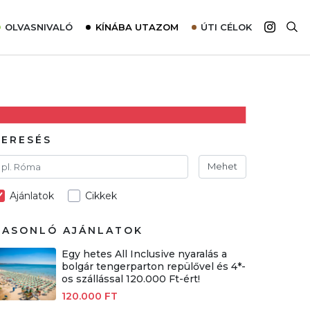
OLVASNIVALÓ
KÍNÁBA UTAZOM
ÚTI CÉLOK
Top 10 látnivalók térképpel
Európa
Tudnivalók az ajánlatok lefoglalásához
Ázsia
Tippek & Trükkök
Amerika
Utazómajom – CitySIM kártya a világutazóknak
Afrika
KERESÉS
Interjú
Ausztrália
Mehet
Élménybeszámolók
Ajánlatok
Cikkek
Szállodalátogatás
Sajtómegjelenések
HASONLÓ AJÁNLATOK
Egy hetes All Inclusive nyaralás a
bolgár tengerparton repülővel és 4*-
os szállással 120.000 Ft-ért!
120.000 FT