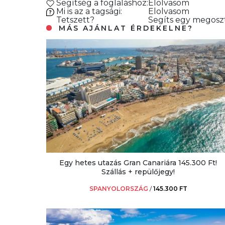
Segítség a foglaláshoz:
Elolvasom
Mi is az a tagsági:
Elolvasom
Tetszett?
Segíts egy megoszt
MÁS AJÁNLAT ÉRDEKELNE?
Egy hetes utazás Gran Canariára 145.300 Ft!
Szállás + repülőjegy!
SPANYOLORSZÁG
/
145.300 FT