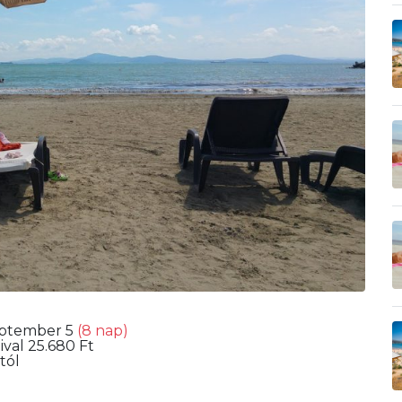
eptember 5
(8 nap)
ival 25.680 Ft
tól