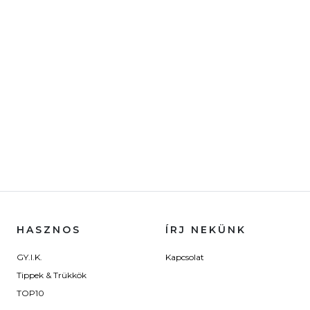
HASZNOS
ÍRJ NEKÜNK
GY.I.K.
Kapcsolat
Tippek & Trükkök
TOP10