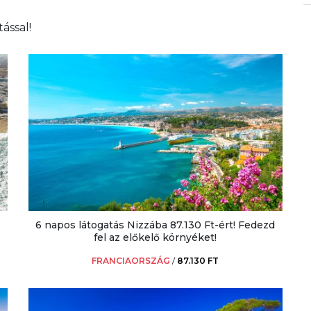
ással!
6 napos látogatás Nizzába 87.130 Ft-ért! Fedezd
fel az előkelő környéket!
FRANCIAORSZÁG
/
87.130 FT