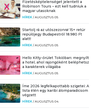
Fizetésképtelenséget jelentett a
Robinson Tours – ezt kell tudniuk a
magyar utasoknak
HÍREK
/
AUGUSZTUS 05.
Startolj rá az utószezonra! 15+ retúr
repülőjegy Budapestről 18.980 Ft
alatt!
HÍREK
/
AUGUSZTUS 05.
Hello Kitty-őrület Tokióban: megnyílt
a hotel, ahol rajongóként beléphetsz
a karakterek világába
HÍREK
/
AUGUSZTUS 05.
Íme 2026 legfelkapottabb szigetei: A
lista élén egy karibi álomparadicsom
végzett
HÍREK
/
AUGUSZTUS 04.