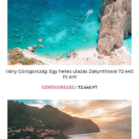
Irány Görögország: Egy hetes utazás Zakynthosra 72.440
Ft-ért!
GÖRÖGORSZÁG
/
72.440 FT