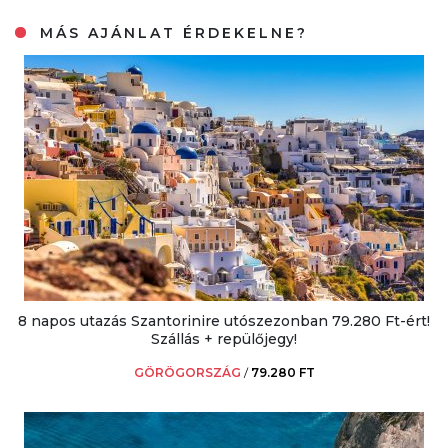
MÁS AJÁNLAT ÉRDEKELNE?
8 napos utazás Szantorinire utószezonban 79.280 Ft-ért!
Szállás + repülőjegy!
GÖRÖGORSZÁG
/
79.280 FT