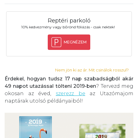
Reptéri parkoló
10% kedvezmény vagy bőrönd fóliázás - csak nektek!
MEGNÉZEM
Nem jön ki az ár. Mit csinálok rosszul?
Érdekel, hogyan tudsz 17 nap szabadságból akár
49 napot utazással tölteni 2019-ben
? Tervezd meg
okosan az éved,
szerezz be
az Utazómajom
naptárak utolsó példányaiból!