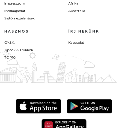
Impresszum
Afrika
Médiaajánlat
Ausztrália
Sajtómegjelenések
HASZNOS
ÍRJ NEKÜNK
GY.I.K.
Kapcsolat
Tippek & Trükkök
TOP10