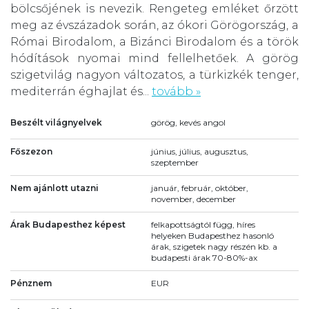
bölcsőjének is nevezik. Rengeteg emléket őrzött
meg az évszázadok során, az ókori Görögország, a
Római Birodalom, a Bizánci Birodalom és a török
hódítások nyomai mind fellelhetőek. A görög
szigetvilág nagyon változatos, a türkizkék tenger,
mediterrán éghajlat és...
tovább »
Beszélt világnyelvek
görög, kevés angol
Főszezon
június, július, augusztus,
szeptember
Nem ajánlott utazni
január, február, október,
november, december
Árak Budapesthez képest
felkapottságtól függ, híres
helyeken Budapesthez hasonló
árak, szigetek nagy részén kb. a
budapesti árak 70-80%-ax
Pénznem
EUR