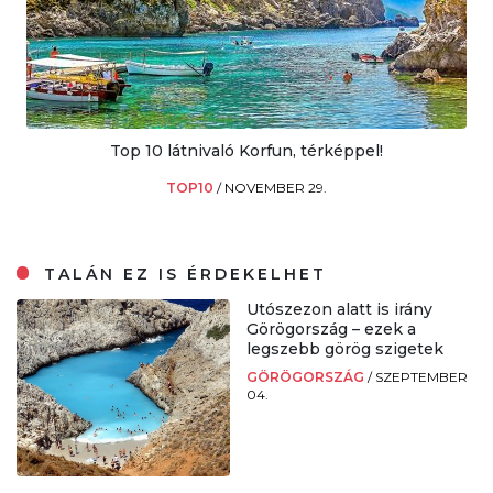
Top 10 látnivaló Korfun, térképpel!
TOP10
/
NOVEMBER 29.
TALÁN EZ IS ÉRDEKELHET
Utószezon alatt is irány
Görögország – ezek a
legszebb görög szigetek
GÖRÖGORSZÁG
/
SZEPTEMBER
04.