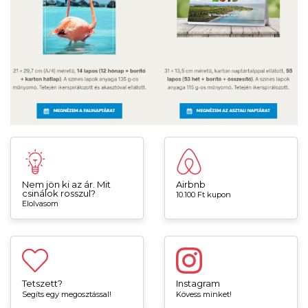
Nem jön ki az ár. Mit
Airbnb
csinálok rosszul?
10.100 Ft kupon
Elolvasom
Tetszett?
Instagram
Segíts egy megosztással!
Kövess minket!