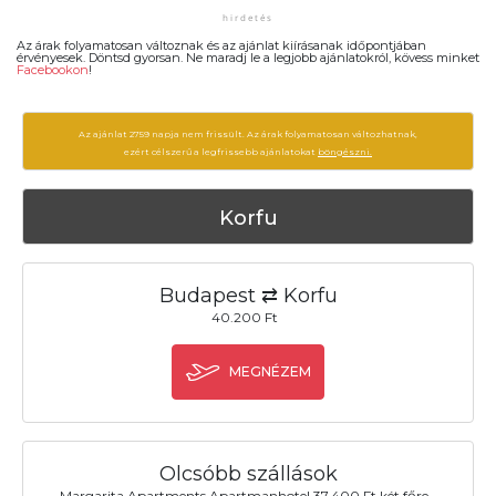
Az árak folyamatosan változnak és az ajánlat kiírásanak időpontjában
érvényesek. Döntsd gyorsan. Ne maradj le a legjobb ajánlatokról, kövess minket
Facebookon
!
Az ajánlat 2759 napja nem frissült. Az árak folyamatosan változhatnak,
ezért célszerű a legfrissebb ajánlatokat
böngészni.
Korfu
Budapest ⇄ Korfu
40.200 Ft
MEGNÉZEM
Olcsóbb szállások
Margarita Apartments Apartmanhotel 37.400 Ft két főre