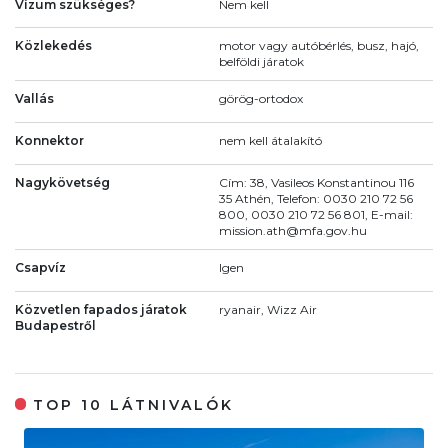
Vízum szükséges?
Nem kell
Közlekedés
motor vagy autóbérlés, busz, hajó,
belföldi járatok
Vallás
görög-ortodox
Konnektor
nem kell átalakító
Nagykövetség
Cím: 38, Vasileos Konstantinou 116
35 Athén, Telefon: 0030 210 72 56
800, 0030 210 72 56 801, E-mail:
mission.ath@mfa.gov.hu
Csapvíz
Igen
Közvetlen fapados járatok
ryanair, Wizz Air
Budapestről
TOP 10 LÁTNIVALÓK