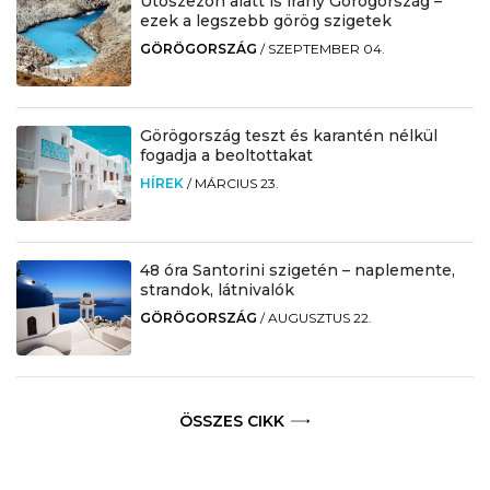
Utószezon alatt is irány Görögország –
ezek a legszebb görög szigetek
GÖRÖGORSZÁG
/
SZEPTEMBER 04.
Görögország teszt és karantén nélkül
fogadja a beoltottakat
HÍREK
/
MÁRCIUS 23.
48 óra Santorini szigetén – naplemente,
strandok, látnivalók
GÖRÖGORSZÁG
/
AUGUSZTUS 22.
ÖSSZES CIKK