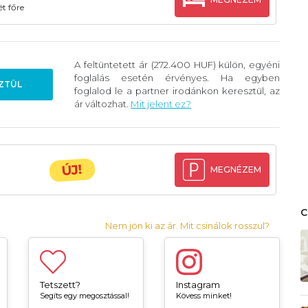
t főre
A feltüntetett ár (272.400 HUF) külön, egyéni
foglalás esetén érvényes. Ha egyben
ZTÜL
foglalod le a partner irodánkon keresztül, az
ár változhat.
Mit jelent ez?
ÚJ!
MEGNÉZEM
Nem jön ki az ár. Mit csinálok rosszul?
Tetszett?
Instagram
Segíts egy megosztással!
Kövess minket!