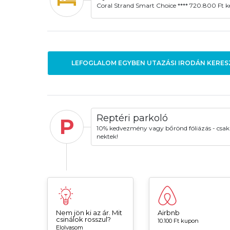
Coral Strand Smart Choice **** 720.800 Ft ké
LEFOGLALOM EGYBEN UTAZÁSI IRODÁN KERES
Reptéri parkoló
P
10% kedvezmény vagy bőrönd fóliázás - csak
nektek!
Nem jön ki az ár. Mit
Airbnb
csinálok rosszul?
10.100 Ft kupon
Elolvasom