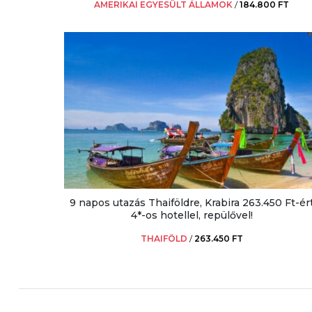
AMERIKAI EGYESÜLT ÁLLAMOK
/
184.800 FT
9 napos utazás Thaiföldre, Krabira 263.450 Ft-ér
4*-os hotellel, repülővel!
THAIFÖLD
/
263.450 FT