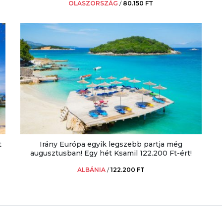
OLASZORSZÁG
/
80.150 FT
t
Irány Európa egyik legszebb partja még
augusztusban! Egy hét Ksamil 122.200 Ft-ért!
ALBÁNIA
/
122.200 FT