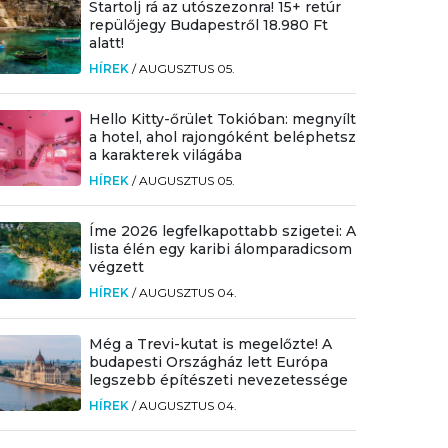
Startolj rá az utószezonra! 15+ retúr
repülőjegy Budapestről 18.980 Ft
alatt!
HÍREK
/
AUGUSZTUS 05.
Hello Kitty-őrület Tokióban: megnyílt
a hotel, ahol rajongóként beléphetsz
a karakterek világába
HÍREK
/
AUGUSZTUS 05.
Íme 2026 legfelkapottabb szigetei: A
lista élén egy karibi álomparadicsom
végzett
HÍREK
/
AUGUSZTUS 04.
Még a Trevi-kutat is megelőzte! A
budapesti Országház lett Európa
legszebb építészeti nevezetessége
HÍREK
/
AUGUSZTUS 04.