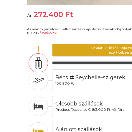
272.400
Ft
Ár:
Az árak folyamatosan változnak és az ajánlat kiírásanak időpontjáb
minket
Facebookon
!
!
Az ajánlat 1646 napja n
ezért célszer
Bécs ⇄ Seychelle-szigetek
180.900 Ft
Olcsóbb szállások
Precious Residence C 183.000 Ft két főre
Ajánlott szállások