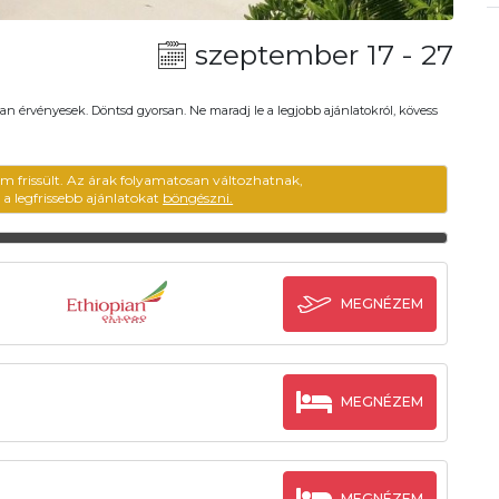
szeptember 17 - 27
an érvényesek. Döntsd gyorsan. Ne maradj le a legjobb ajánlatokról, kövess
em frissült. Az árak folyamatosan változhatnak,
ű a legfrissebb ajánlatokat
böngészni.
MEGNÉZEM
MEGNÉZEM
MEGNÉZEM