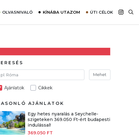
OLVASNIVALÓ
KÍNÁBA UTAZOM
ÚTI CÉLOK
Top 10 látnivalók térképpel
Európa
Tudnivalók az ajánlatok lefoglalásához
Ázsia
Tippek & Trükkök
Amerika
Utazómajom – CitySIM kártya a világutazóknak
Afrika
KERESÉS
Interjú
Ausztrália
Mehet
Élménybeszámolók
Ajánlatok
Cikkek
Szállodalátogatás
Sajtómegjelenések
HASONLÓ AJÁNLATOK
Egy hetes nyaralás a Seychelle-
szigeteken 369.050 Ft-ért budapesti
indulással!
369.050 FT