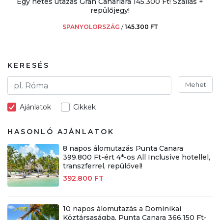
Egy hetes utazás Gran Canariára 145.300 Ft! Szállás +
repülőjegy!
SPANYOLORSZÁG
/
145.300 FT
KERESÉS
Mehet
Ajánlatok
Cikkek
HASONLÓ AJÁNLATOK
8 napos álomutazás Punta Canara
399.800 Ft-ért 4*-os All Inclusive hotellel,
transzferrel, repülővel!
392.800 FT
10 napos álomutazás a Dominikai
Köztársaságba, Punta Canara 366.150 Ft-