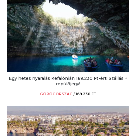
Egy hetes nyaralás Kefalónián 169.230 Ft-ért! Szállás +
repülőjegy!
GÖRÖGORSZÁG
/
169.230 FT