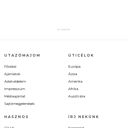
UTAZÓMAJOM
ÚTICÉLOK
Főoldal
Európa
Ajánlatok
Ázsia
Adatvédelem
Amerika
Impresszum
Afrika
Médiaajánlat
Ausztrália
Sajtómegjelenések
HASZNOS
ÍRJ NEKÜNK
GY.I.K.
Kapcsolat