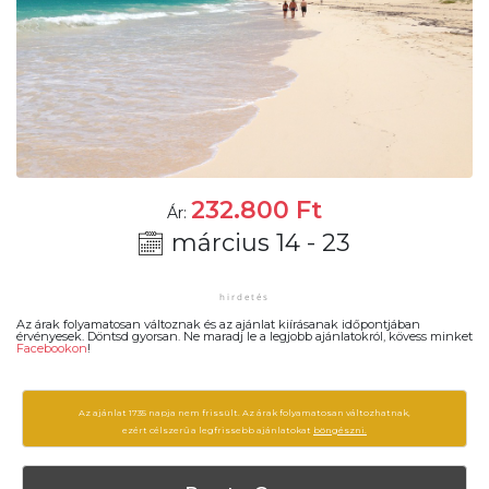
232.800
Ft
Ár:
március 14 - 23
Az árak folyamatosan változnak és az ajánlat kiírásanak időpontjában
érvényesek. Döntsd gyorsan. Ne maradj le a legjobb ajánlatokról, kövess minket
Facebookon
!
Az ajánlat 1735 napja nem frissült. Az árak folyamatosan változhatnak,
ezért célszerű a legfrissebb ajánlatokat
böngészni.