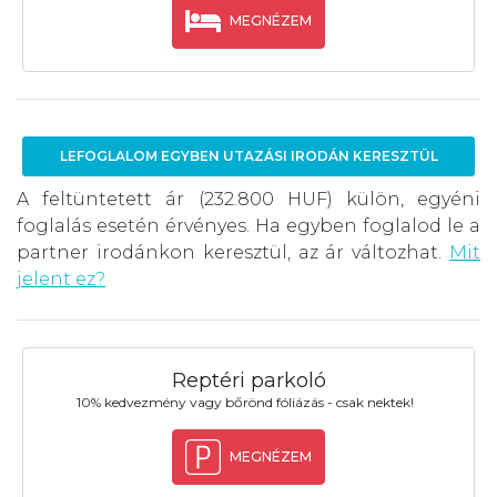
MEGNÉZEM
LEFOGLALOM EGYBEN UTAZÁSI IRODÁN KERESZTÜL
A feltüntetett ár (232.800 HUF) külön, egyéni
foglalás esetén érvényes. Ha egyben foglalod le a
partner irodánkon keresztül, az ár változhat.
Mit
jelent ez?
Reptéri parkoló
10% kedvezmény vagy bőrönd fóliázás - csak nektek!
MEGNÉZEM