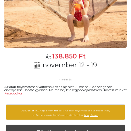
138.850
Ft
Ár:
november 12 - 19
Az árak folyamatosan változnak és az ajánlat kiírásanak időpontjában
érvényesek. Döntsd gyorsan. Ne maradj le a legjobb ajánlatokról, kövess minket
Facebookon
!
Az ajánlat 760 napja nem frissült. Az árak folyamatosan változhatnak,
ezért célszerű a legfrissebb ajánlatokat
böngészni.