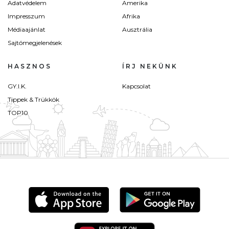
Adatvédelem
Amerika
Impresszum
Afrika
Médiaajánlat
Ausztrália
Sajtómegjelenések
HASZNOS
ÍRJ NEKÜNK
GY.I.K.
Kapcsolat
Tippek & Trükkök
TOP10