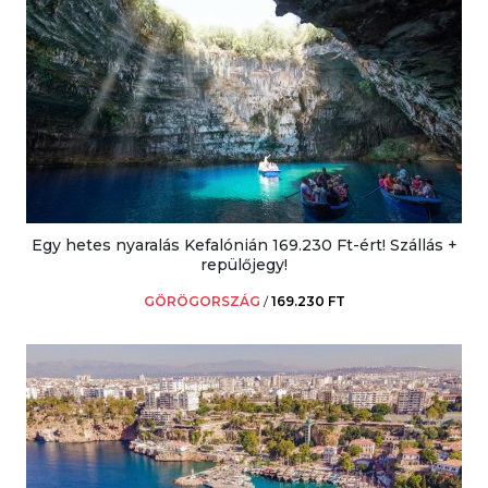
Egy hetes nyaralás Kefalónián 169.230 Ft-ért! Szállás +
repülőjegy!
GÖRÖGORSZÁG
/
169.230 FT