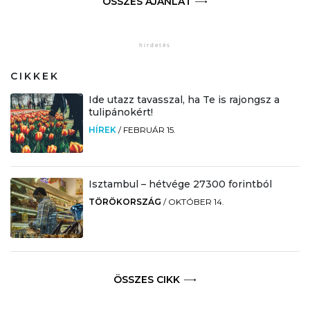
ÖSSZES AJÁNLAT
CIKKEK
Ide utazz tavasszal, ha Te is rajongsz a
tulipánokért!
HÍREK
/
FEBRUÁR 15.
Isztambul – hétvége 27300 forintból
TÖRÖKORSZÁG
/
OKTÓBER 14.
ÖSSZES CIKK