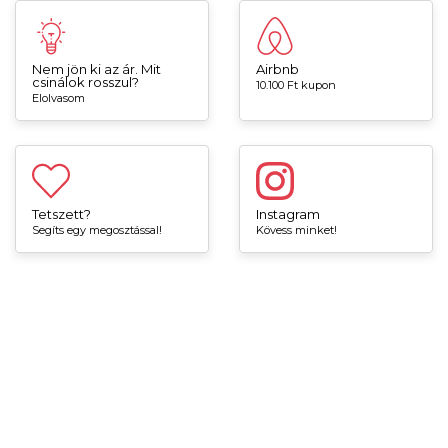
Nem jön ki az ár. Mit
Airbnb
csinálok rosszul?
10.100 Ft kupon
Elolvasom
Tetszett?
Instagram
Segíts egy megosztással!
Kövess minket!