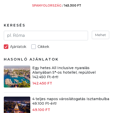
SPANYOLORSZÁG
/
145.300 FT
KERESÉS
Mehet
Ajánlatok
Cikkek
HASONLÓ AJÁNLATOK
Egy hetes All Inclusive nyaralás
Alanyában 5*-os hotellel, repülővel
142.450 Ft-ért!
142.450 FT
4 teljes napos városlátogatás Isztambulba
49.100 Ft-ért!
49.100 FT