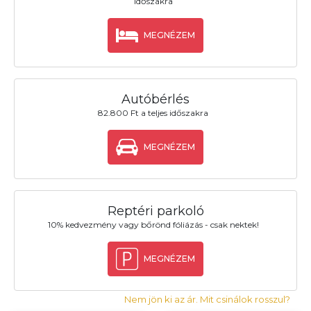
időszakra
MEGNÉZEM
Autóbérlés
82.800 Ft a teljes időszakra
MEGNÉZEM
Reptéri parkoló
10% kedvezmény vagy bőrönd fóliázás - csak nektek!
MEGNÉZEM
Nem jön ki az ár. Mit csinálok rosszul?