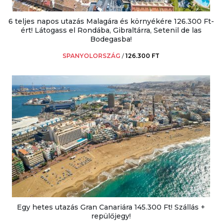
6 teljes napos utazás Malagára és környékére 126.300 Ft-
ért! Látogass el Rondába, Gibraltárra, Setenil de las
Bodegasba!
SPANYOLORSZÁG
/
126.300 FT
Egy hetes utazás Gran Canariára 145.300 Ft! Szállás +
repülőjegy!