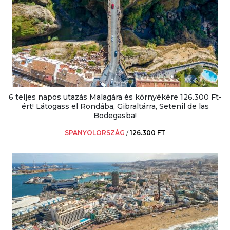
6 teljes napos utazás Malagára és környékére 126.300 Ft-
ért! Látogass el Rondába, Gibraltárra, Setenil de las
Bodegasba!
SPANYOLORSZÁG
/
126.300 FT