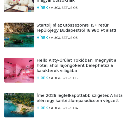
magyar utasoknak
HÍREK
/
AUGUSZTUS 05.
Startolj rá az utószezonra! 15+ retúr
repülőjegy Budapestről 18.980 Ft alatt!
HÍREK
/
AUGUSZTUS 05.
Hello Kitty-őrület Tokióban: megnyílt a
hotel, ahol rajongóként beléphetsz a
karakterek világába
HÍREK
/
AUGUSZTUS 05.
Íme 2026 legfelkapottabb szigetei: A lista
élén egy karibi álomparadicsom végzett
HÍREK
/
AUGUSZTUS 04.