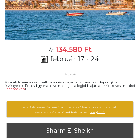
134.580
Ft
Ár:
február 17 - 24
Az árak folyamatosan változnak és az ajánlat kiírásanak időpontjában
érvényesek. Döntsd gyorsan. Ne maradj le a legjobb ajánlatokról, kövess minket
Facebookon
!
Az ajánlat 565 napja nem frissült. Az árak folyamatosan változhatnak,
ezért célszerű a legfrissebb ajánlatokat
böngészni.
Sharm El Sheikh