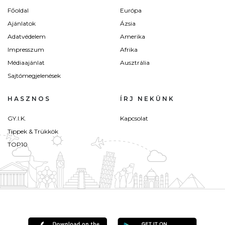
Főoldal
Európa
Ajánlatok
Ázsia
Adatvédelem
Amerika
Impresszum
Afrika
Médiaajánlat
Ausztrália
Sajtómegjelenések
HASZNOS
ÍRJ NEKÜNK
GY.I.K.
Kapcsolat
Tippek & Trükkök
TOP10