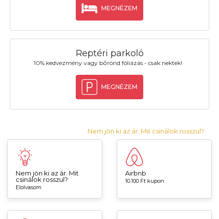
MEGNÉZEM
Reptéri parkoló
10% kedvezmény vagy bőrönd fóliázás - csak nektek!
MEGNÉZEM
Nem jön ki az ár. Mit csinálok rosszul?
Nem jön ki az ár. Mit
Airbnb
csinálok rosszul?
10.100 Ft kupon
Elolvasom