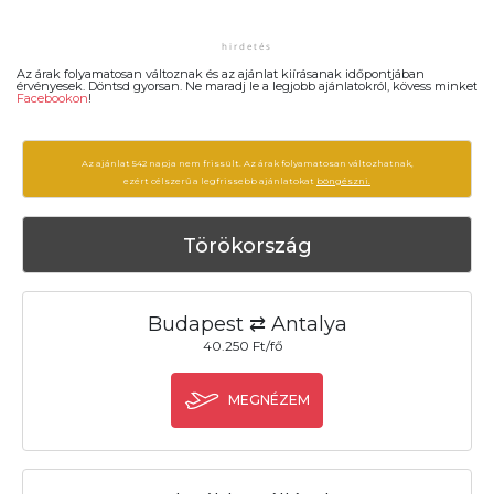
Az árak folyamatosan változnak és az ajánlat kiírásanak időpontjában
érvényesek. Döntsd gyorsan. Ne maradj le a legjobb ajánlatokról, kövess minket
Facebookon
!
Az ajánlat 542 napja nem frissült. Az árak folyamatosan változhatnak,
ezért célszerű a legfrissebb ajánlatokat
böngészni.
Törökország
Budapest ⇄ Antalya
40.250 Ft/fő
MEGNÉZEM