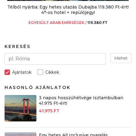
Télből nyárba: Egy hetes utazás Dubajba 119.380 Ft-ért!
4*-os hotel + repülőjegy!
EGYESÜLT ARAB EMÍRSÉGEK
/
119.380 FT
KERESÉS
Mehet
Ajánlatok
Cikkek
HASONLÓ AJÁNLATOK
3 napos hosszúhétvége Isztambulban
41.975 Ft-ért!
41.975 FT
Egy hetes All Inclusive nyaralás