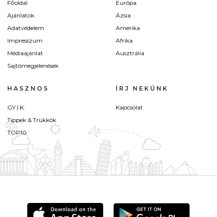
Főoldal
Európa
Ajánlatok
Ázsia
Adatvédelem
Amerika
Impresszum
Afrika
Médiaajánlat
Ausztrália
Sajtómegjelenések
HASZNOS
ÍRJ NEKÜNK
GY.I.K.
Kapcsolat
Tippek & Trükkök
TOP10