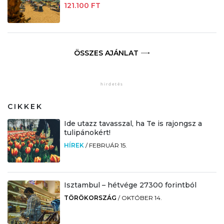
121.100 FT
ÖSSZES AJÁNLAT
CIKKEK
Ide utazz tavasszal, ha Te is rajongsz a
tulipánokért!
HÍREK
/
FEBRUÁR 15.
Isztambul – hétvége 27300 forintból
TÖRÖKORSZÁG
/
OKTÓBER 14.