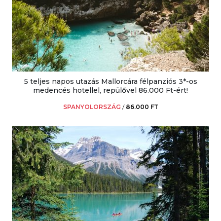
5 teljes napos utazás Mallorcára félpanziós 3*-os
medencés hotellel, repülővel 86.000 Ft-ért!
SPANYOLORSZÁG
/
86.000 FT