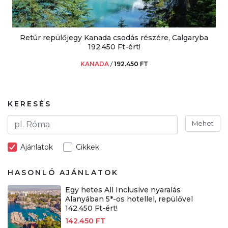
Retúr repülőjegy Kanada csodás részére, Calgaryba
192.450 Ft-ért!
KANADA
/
192.450 FT
KERESÉS
Mehet
Ajánlatok
Cikkek
HASONLÓ AJÁNLATOK
Egy hetes All Inclusive nyaralás
Alanyában 5*-os hotellel, repülővel
142.450 Ft-ért!
142.450 FT