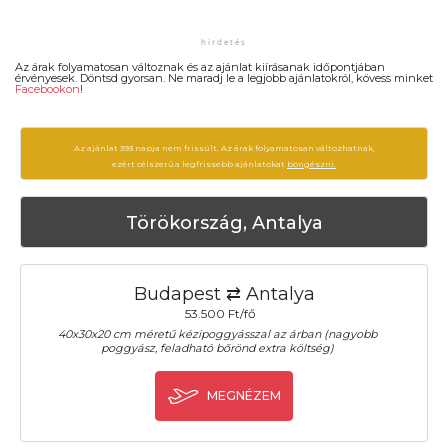
Az árak folyamatosan változnak és az ajánlat kiírásanak időpontjában
érvényesek. Döntsd gyorsan. Ne maradj le a legjobb ajánlatokról, kövess minket
Facebookon
!
Az ajánlat 393 napja nem frissült. Az árak folyamatosan változhatnak,
ezért célszerű a legfrissebb ajánlatokat
böngészni.
Törökország, Antalya
Budapest ⇄ Antalya
53.500 Ft/fő
40x30x20 cm méretű kézipoggyásszal az árban (nagyobb
poggyász, feladható bőrönd extra költség)
MEGNÉZEM