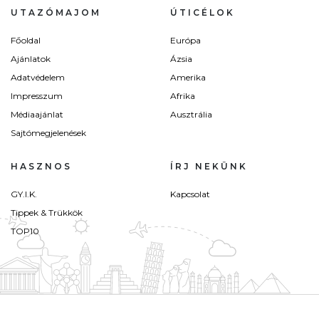
UTAZÓMAJOM
ÚTICÉLOK
Főoldal
Európa
Ajánlatok
Ázsia
Adatvédelem
Amerika
Impresszum
Afrika
Médiaajánlat
Ausztrália
Sajtómegjelenések
HASZNOS
ÍRJ NEKÜNK
GY.I.K.
Kapcsolat
Tippek & Trükkök
TOP10