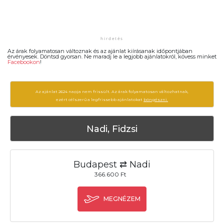
Az árak folyamatosan változnak és az ajánlat kiírásanak időpontjában
érvényesek. Döntsd gyorsan. Ne maradj le a legjobb ajánlatokról, kövess minket
Facebookon
!
Az ajánlat 2624 napja nem frissült. Az árak folyamatosan változhatnak,
ezért célszerű a legfrissebb ajánlatokat
böngészni.
Nadi, Fidzsi
Budapest ⇄ Nadi
366.600 Ft
MEGNÉZEM