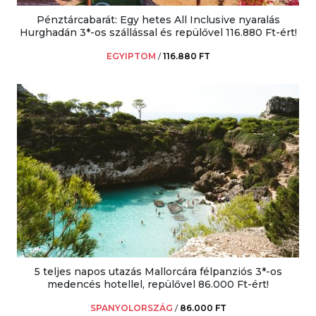
Pénztárcabarát: Egy hetes All Inclusive nyaralás
Hurghadán 3*-os szállással és repülővel 116.880 Ft-ért!
EGYIPTOM
/
116.880 FT
5 teljes napos utazás Mallorcára félpanziós 3*-os
medencés hotellel, repülővel 86.000 Ft-ért!
SPANYOLORSZÁG
/
86.000 FT