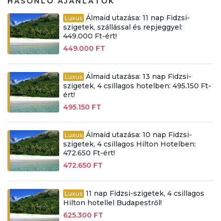
HASONLÓ AJÁNLATOK
Álmaid utazása: 11 nap Fidzsi-
Luxus
szigetek, szállással és repjeggyel:
449.000 Ft-ért!
449.000 FT
Álmaid utazása: 13 nap Fidzsi-
Luxus
szigetek, 4 csillagos hotelben: 495.150 Ft-
ért!
495.150 FT
Álmaid utazása: 10 nap Fidzsi-
Luxus
szigetek, 4 csillagos Hilton Hotelben:
472.650 Ft-ért!
472.650 FT
11 nap Fidzsi-szigetek, 4 csillagos
Luxus
Hilton hotellel Budapestről!
625.300 FT