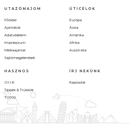
UTAZÓMAJOM
ÚTICÉLOK
Főoldal
Európa
Ajánlatok
Ázsia
Adatvédelem
Amerika
Impresszum
Afrika
Médiaajánlat
Ausztrália
Sajtómegjelenések
HASZNOS
ÍRJ NEKÜNK
GY.I.K.
Kapcsolat
Tippek & Trükkök
TOP10