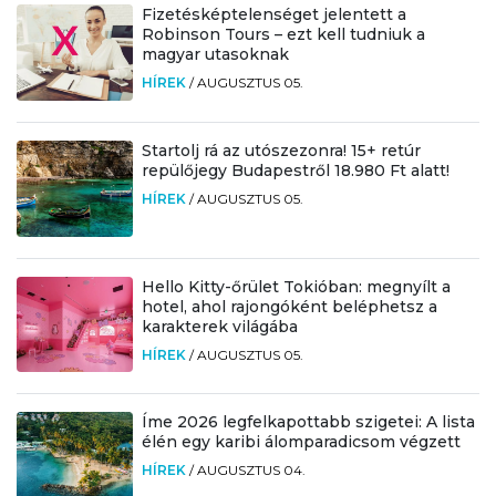
Fizetésképtelenséget jelentett a
Robinson Tours – ezt kell tudniuk a
magyar utasoknak
HÍREK
/
AUGUSZTUS 05.
Startolj rá az utószezonra! 15+ retúr
repülőjegy Budapestről 18.980 Ft alatt!
HÍREK
/
AUGUSZTUS 05.
Hello Kitty-őrület Tokióban: megnyílt a
hotel, ahol rajongóként beléphetsz a
karakterek világába
HÍREK
/
AUGUSZTUS 05.
Íme 2026 legfelkapottabb szigetei: A lista
élén egy karibi álomparadicsom végzett
HÍREK
/
AUGUSZTUS 04.