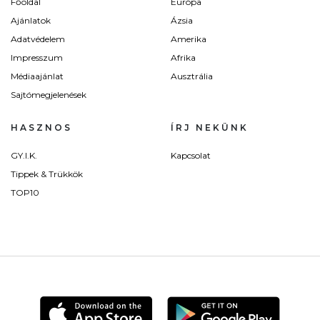
Főoldal
Európa
Ajánlatok
Ázsia
Adatvédelem
Amerika
Impresszum
Afrika
Médiaajánlat
Ausztrália
Sajtómegjelenések
HASZNOS
ÍRJ NEKÜNK
GY.I.K.
Kapcsolat
Tippek & Trükkök
TOP10