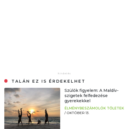
TALÁN EZ IS ÉRDEKELHET
Szülők figyelem: A Maldív-
szigetek felfedezése
gyerekekkel
ÉLMÉNYBESZÁMOLÓK TŐLETEK
/
OKTÓBER 13.