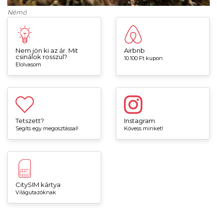
Némó
Nem jön ki az ár. Mit
Airbnb
csinálok rosszul?
10.100 Ft kupon
Elolvasom
Tetszett?
Instagram
Segíts egy megosztással!
Kövess minket!
CitySIM kártya
Világutazóknak