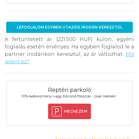
LEFOGLALOM EGYBEN UTAZÁSI IRODÁN KERESZTÜL
A feltüntetett ár (221.500 HUF) külön, egyéni
foglalás esetén érvényes. Ha egyben foglalod le a
partner irodánkon keresztül, az ár változhat.
Mit
jelent ez?
Reptéri parkoló
10% kedvezmény vagy bőrönd fóliázás - csak nektek!
MEGNÉZEM