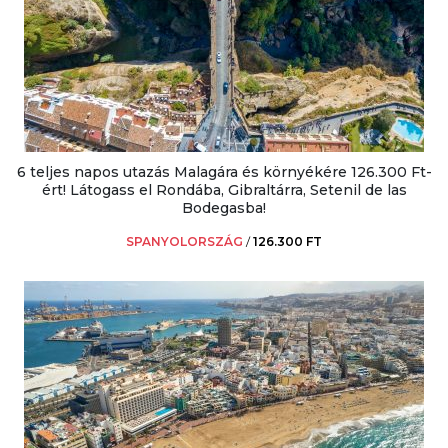
6 teljes napos utazás Malagára és környékére 126.300 Ft-
ért! Látogass el Rondába, Gibraltárra, Setenil de las
Bodegasba!
SPANYOLORSZÁG
/
126.300 FT