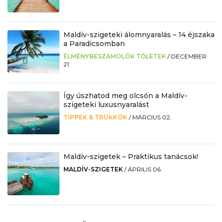
Maldív-szigeteki álomnyaralás – 14 éjszaka
a Paradicsomban
ÉLMÉNYBESZÁMOLÓK TŐLETEK
/
DECEMBER
21.
Így úszhatod meg olcsón a Maldív-
szigeteki luxusnyaralást
TIPPEK & TRÜKKÖK
/
MÁRCIUS 02.
Maldív-szigetek – Praktikus tanácsok!
MALDÍV-SZIGETEK
/
ÁPRILIS 06.