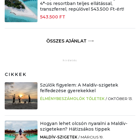
4*-os resortban teljes ellátással,
transzferrel, repülővel 543.500 Ft-ért!
543.500 FT
ÖSSZES AJÁNLAT
CIKKEK
Szülők figyelem: A Maldív-szigetek
felfedezése gyerekekkel
ÉLMÉNYBESZÁMOLÓK TŐLETEK
/
OKTÓBER 13.
Hogyan lehet olcsón nyaralni a Maldív-
szigeteken? Hátizsákos tippek
MALDÍV-SZIGETEK
/
MÁRCIUS 19.