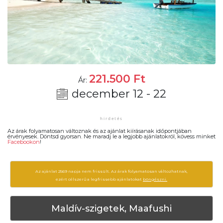
221.500
Ft
Ár:
december 12 - 22
Az árak folyamatosan változnak és az ajánlat kiírásanak időpontjában
érvényesek. Döntsd gyorsan. Ne maradj le a legjobb ajánlatokról, kövess minket
Facebookon
!
Az ajánlat 2569 napja nem frissült. Az árak folyamatosan változhatnak,
ezért célszerű a legfrissebb ajánlatokat
böngészni.
Maldív-szigetek, Maafushi