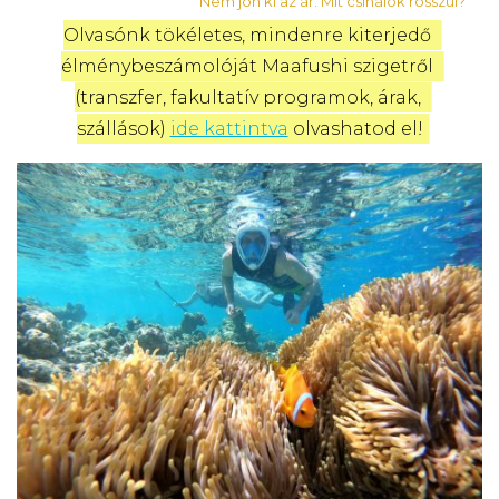
Nem jön ki az ár. Mit csinálok rosszul?
Olvasónk tökéletes, mindenre kiterjedő 
élménybeszámolóját Maafushi szigetről 
(transzfer, fakultatív programok, árak, 
szállások) 
ide kattintva
 olvashatod el!