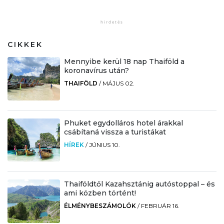
CIKKEK
Mennyibe kerül 18 nap Thaiföld a
koronavírus után?
THAIFÖLD
/
MÁJUS 02.
Phuket egydolláros hotel árakkal
csábítaná vissza a turistákat
HÍREK
/
JÚNIUS 10.
Thaiföldtől Kazahsztánig autóstoppal – és
ami közben történt!
ÉLMÉNYBESZÁMOLÓK
/
FEBRUÁR 16.