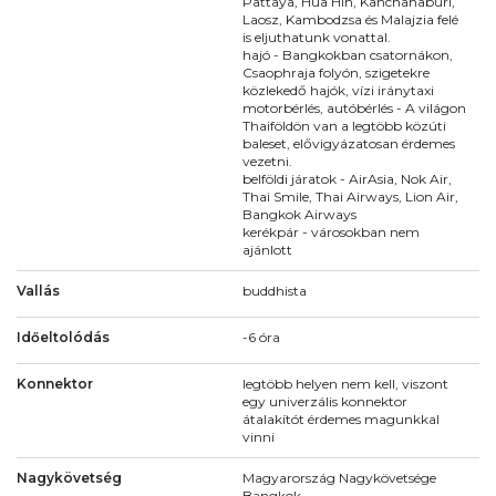
Pattaya, Hua Hin, Kanchanaburi,
Laosz, Kambodzsa és Malajzia felé
is eljuthatunk vonattal.
hajó - Bangkokban csatornákon,
Csaophraja folyón, szigetekre
közlekedő hajók, vízi iránytaxi
motorbérlés, autóbérlés - A világon
Thaiföldön van a legtöbb közúti
baleset, elővigyázatosan érdemes
vezetni.
belföldi járatok - AirAsia, Nok Air,
Thai Smile, Thai Airways, Lion Air,
Bangkok Airways
kerékpár - városokban nem
ajánlott
Vallás
buddhista
Időeltolódás
-6 óra
Konnektor
legtöbb helyen nem kell, viszont
egy univerzális konnektor
átalakítót érdemes magunkkal
vinni
Nagykövetség
Magyarország Nagykövetsége
Bangkok