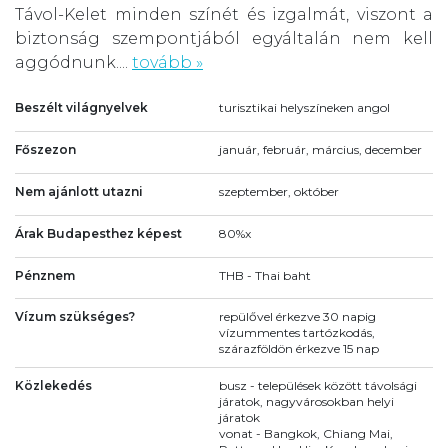
Távol-Kelet minden színét és izgalmát, viszont a
biztonság szempontjából egyáltalán nem kell
aggódnunk....
tovább »
Beszélt világnyelvek
turisztikai helyszíneken angol
Főszezon
január, február, március, december
Nem ajánlott utazni
szeptember, október
Árak Budapesthez képest
80%x
Pénznem
THB - Thai baht
Vízum szükséges?
repülővel érkezve 30 napig
vízummentes tartózkodás,
szárazföldön érkezve 15 nap
Közlekedés
busz - települések között távolsági
járatok, nagyvárosokban helyi
járatok
vonat - Bangkok, Chiang Mai,