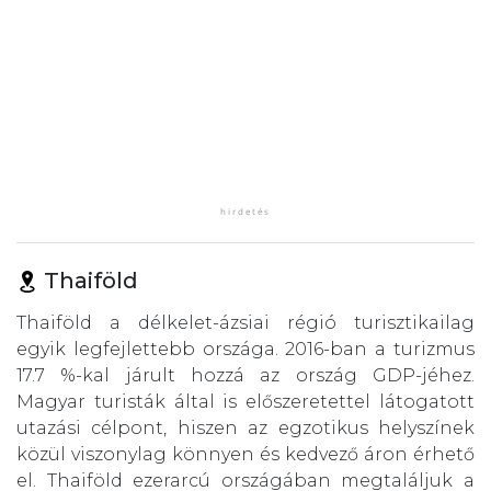
Thaiföld
Thaiföld a délkelet-ázsiai régió turisztikailag
egyik legfejlettebb országa. 2016-ban a turizmus
17.7 %-kal járult hozzá az ország GDP-jéhez.
Magyar turisták által is előszeretettel látogatott
utazási célpont, hiszen az egzotikus helyszínek
közül viszonylag könnyen és kedvező áron érhető
el. Thaiföld ezerarcú országában megtaláljuk a