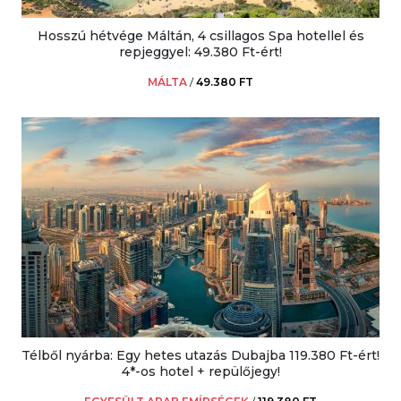
Hosszú hétvége Máltán, 4 csillagos Spa hotellel és
repjeggyel: 49.380 Ft-ért!
MÁLTA
/
49.380 FT
Télből nyárba: Egy hetes utazás Dubajba 119.380 Ft-ért!
4*-os hotel + repülőjegy!