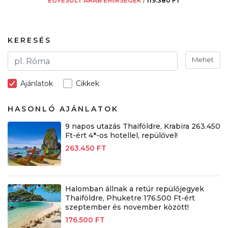
EGYESÜLT ARAB EMÍRSÉGEK
/
119.380 FT
KERESÉS
Mehet
Ajánlatok
Cikkek
HASONLÓ AJÁNLATOK
9 napos utazás Thaiföldre, Krabira 263.450
Ft-ért 4*-os hotellel, repülővel!
263.450 FT
Halomban állnak a retúr repülőjegyek
Thaiföldre, Phuketre 176.500 Ft-ért
szeptember és november között!
176.500 FT