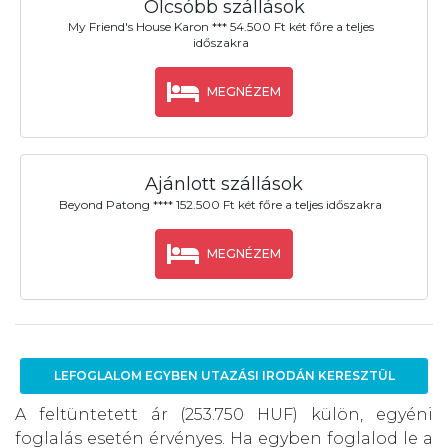
Olcsóbb szállások
My Friend's House Karon *** 54.500 Ft két főre a teljes
időszakra
MEGNÉZEM
Ajánlott szállások
Beyond Patong **** 152.500 Ft két főre a teljes időszakra
MEGNÉZEM
LEFOGLALOM EGYBEN UTAZÁSI IRODÁN KERESZTÜL
A feltüntetett ár (253.750 HUF) külön, egyéni
foglalás esetén érvényes. Ha egyben foglalod le a