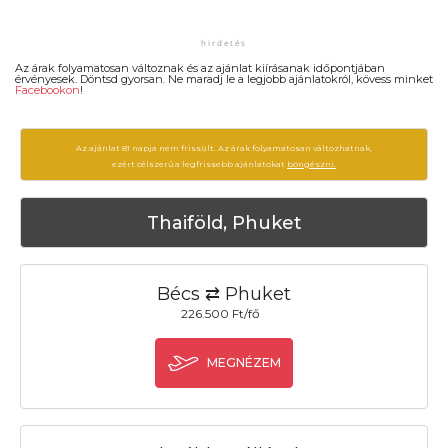
Az árak folyamatosan változnak és az ajánlat kiírásanak időpontjában
érvényesek. Döntsd gyorsan. Ne maradj le a legjobb ajánlatokról, kövess minket
Facebookon
!
Az ajánlat 81 napja nem frissült. Az árak folyamatosan változhatnak,
ezért célszerű a legfrissebb ajánlatokat
böngészni.
Thaiföld, Phuket
Bécs ⇄ Phuket
226.500 Ft/fő
MEGNÉZEM