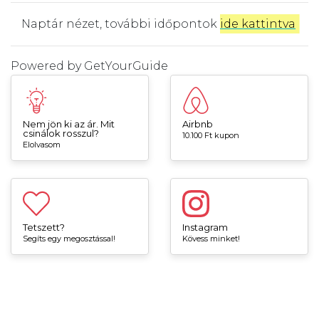
Naptár nézet, további időpontok
ide kattintva
.
Powered by
GetYourGuide
Nem jön ki az ár. Mit
Airbnb
csinálok rosszul?
10.100 Ft kupon
Elolvasom
Tetszett?
Instagram
Segíts egy megosztással!
Kövess minket!