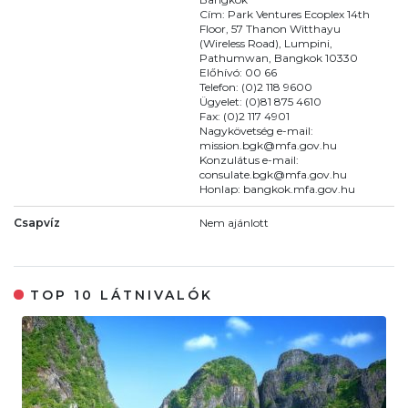
Cím: Park Ventures Ecoplex 14th
Floor, 57 Thanon Witthayu
(Wireless Road), Lumpini,
Pathumwan, Bangkok 10330
Előhívó: 00 66
Telefon: (0)2 118 9600
Ügyelet: (0)81 875 4610
Fax: (0)2 117 4901
Nagykövetség e-mail:
mission.bgk@mfa.gov.hu
Konzulátus e-mail:
consulate.bgk@mfa.gov.hu
Honlap: bangkok.mfa.gov.hu
Csapvíz
Nem ajánlott
TOP 10 LÁTNIVALÓK