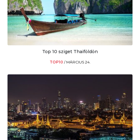
Top 10 sziget Thaiföldön
TOP10
/
MÁRCIUS 24.