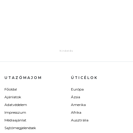
UTAZÓMAJOM
ÚTICÉLOK
Főoldal
Európa
Ajánlatok
Ázsia
Adatvédelem
Amerika
Impresszum
Afrika
Médiaajánlat
Ausztrália
Sajtómegjelenések