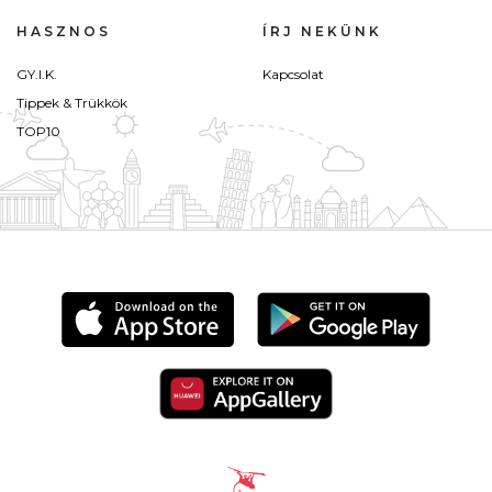
HASZNOS
ÍRJ NEKÜNK
GY.I.K.
Kapcsolat
Tippek & Trükkök
TOP10