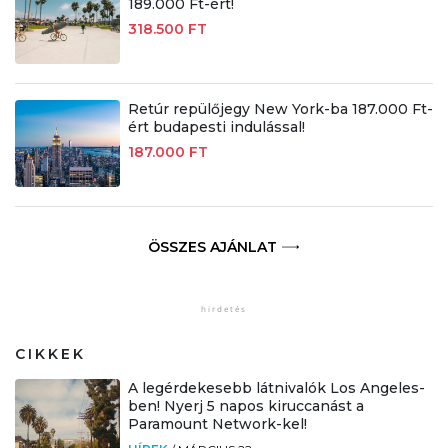
189.000 Ft-ért!
318.500 FT
Retúr repülőjegy New York-ba 187.000 Ft-
ért budapesti indulással!
187.000 FT
ÖSSZES AJÁNLAT
CIKKEK
A legérdekesebb látnivalók Los Angeles-
ben! Nyerj 5 napos kiruccanást a
Paramount Network-kel!