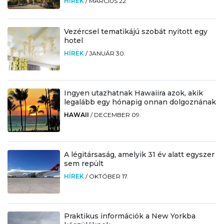
HÍREK
/
MÁRCIUS 22.
Vezércsel tematikájú szobát nyitott egy
hotel
HÍREK
/
JANUÁR 30.
Ingyen utazhatnak Hawaiira azok, akik
legalább egy hónapig onnan dolgoznának
HAWAII
/
DECEMBER 09.
A légitársaság, amelyik 31 év alatt egyszer
sem repült
HÍREK
/
OKTÓBER 17.
Praktikus információk a New Yorkba