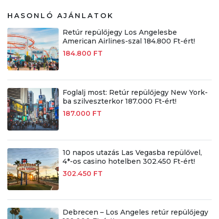
HASONLÓ AJÁNLATOK
Retúr repülőjegy Los Angelesbe
American Airlines-szal 184.800 Ft-ért!
184.800 FT
Foglalj most: Retúr repülőjegy New York-
ba szilveszterkor 187.000 Ft-ért!
187.000 FT
10 napos utazás Las Vegasba repülővel,
4*-os casino hotelben 302.450 Ft-ért!
302.450 FT
Debrecen – Los Angeles retúr repülőjegy