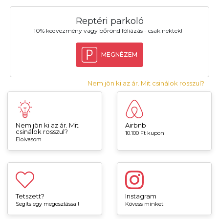
Reptéri parkoló
10% kedvezmény vagy bőrönd fóliázás - csak nektek!
MEGNÉZEM
Nem jön ki az ár. Mit csinálok rosszul?
Nem jön ki az ár. Mit
Airbnb
csinálok rosszul?
10.100 Ft kupon
Elolvasom
Tetszett?
Instagram
Segíts egy megosztással!
Kövess minket!