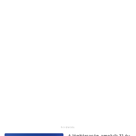
A légitársaság, amelyik 31 év