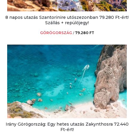
8 napos utazás Szantorinire utószezonban 79.280 Ft-ért!
Szállás + repülőjegy!
GÖRÖGORSZÁG
/
79.280 FT
Irány Görögország: Egy hetes utazás Zakynthosra 72.440
Ft-ért!