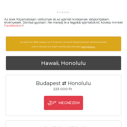
Az árak folyamatosan változnak és az ajánlat kiírásanak időpontjában
érvényesek. Döntsd gyorsan. Ne maradj le a legjobb ajánlatokról, kövess minket
Facebookon
!
Az ajánlat 2346 napja nem frissült. Az árak folyamatosan változhatnak,
ezért célszerű a legfrissebb ajánlatokat
böngészni.
Hawaii, Honolulu
Budapest ⇄ Honolulu
223.000 Ft
MEGNÉZEM