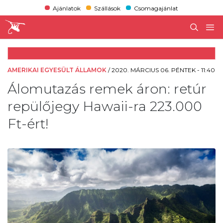
Ajánlatok
Szállások
Csomagajánlat
AMERIKAI EGYESÜLT ÁLLAMOK
/
2020. MÁRCIUS 06. PÉNTEK - 11:40
Álomutazás remek áron: retúr
repülőjegy Hawaii-ra 223.000
Ft-ért!