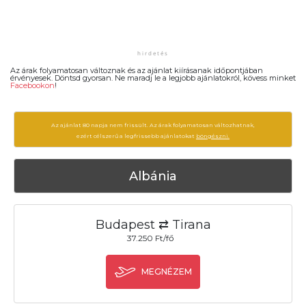
Az árak folyamatosan változnak és az ajánlat kiírásanak időpontjában
érvényesek. Döntsd gyorsan. Ne maradj le a legjobb ajánlatokról, kövess minket
Facebookon
!
Az ajánlat 80 napja nem frissült. Az árak folyamatosan változhatnak,
ezért célszerű a legfrissebb ajánlatokat
böngészni.
Albánia
Budapest ⇄ Tirana
37.250 Ft/fő
MEGNÉZEM