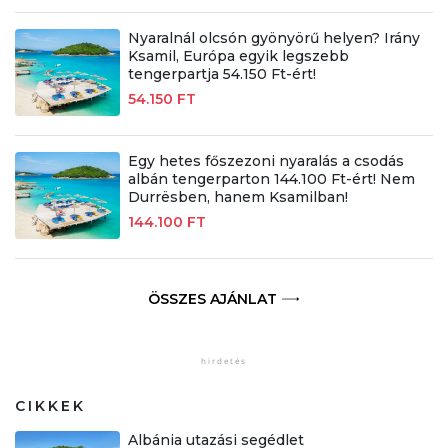
Nyaralnál olcsón gyönyörű helyen? Irány
Ksamil, Európa egyik legszebb
tengerpartja 54.150 Ft-ért!
54.150 FT
Egy hetes főszezoni nyaralás a csodás
albán tengerparton 144.100 Ft-ért! Nem
Durrësben, hanem Ksamilban!
144.100 FT
ÖSSZES AJÁNLAT
CIKKEK
Albánia utazási segédlet