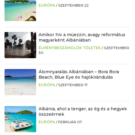
EURÓPA
/
SZEPTEMBER 22.
Amikor hív a müezzin, avagy református
magyarként Albániában
ÉLMÉNYBESZÁMOLÓK TŐLETEK
/
SZEPTEMBER
30.
Álomnyaralás Albániában – Bora Bora
Beach, Blue Eye és hajókirándulás
EURÓPA
/
SZEPTEMBER 17.
Albánia, ahol a tenger, az ég és a hegyek
összeérnek
EURÓPA
/
FEBRUÁR 07.