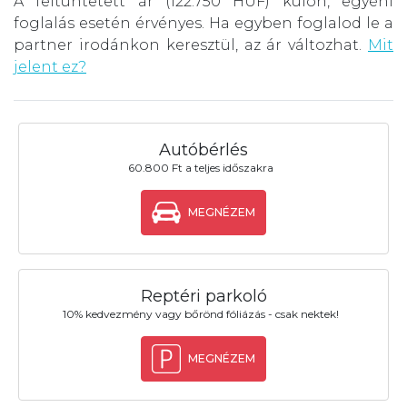
A feltüntetett ár (122.750 HUF) külön, egyéni
foglalás esetén érvényes. Ha egyben foglalod le a
partner irodánkon keresztül, az ár változhat.
Mit
jelent ez?
Autóbérlés
60.800 Ft a teljes időszakra
MEGNÉZEM
Reptéri parkoló
10% kedvezmény vagy bőrönd fóliázás - csak nektek!
MEGNÉZEM