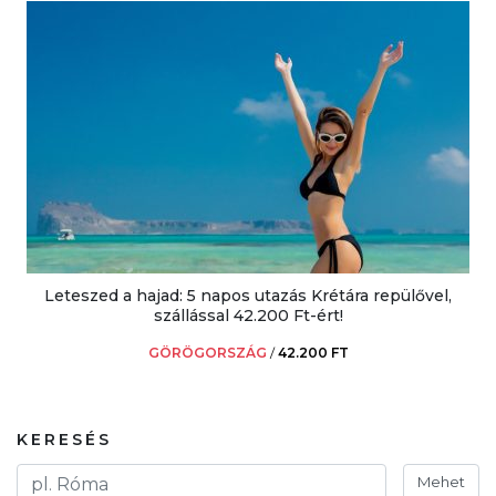
Leteszed a hajad: 5 napos utazás Krétára repülővel,
szállással 42.200 Ft-ért!
GÖRÖGORSZÁG
/
42.200 FT
KERESÉS
Mehet