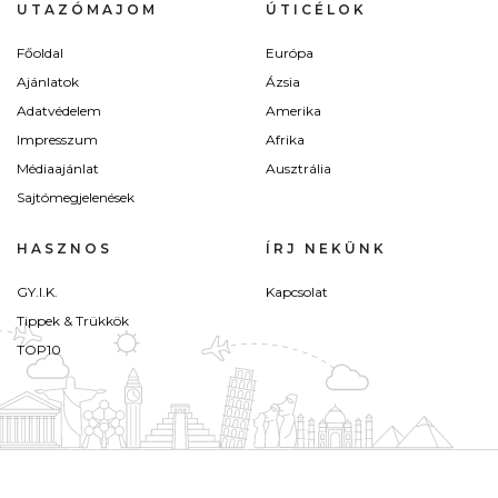
UTAZÓMAJOM
ÚTICÉLOK
Főoldal
Európa
Ajánlatok
Ázsia
Adatvédelem
Amerika
Impresszum
Afrika
Médiaajánlat
Ausztrália
Sajtómegjelenések
HASZNOS
ÍRJ NEKÜNK
GY.I.K.
Kapcsolat
Tippek & Trükkök
TOP10