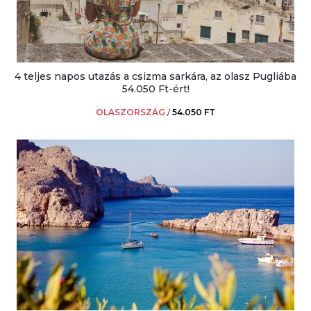
4 teljes napos utazás a csizma sarkára, az olasz Pugliába
54.050 Ft-ért!
OLASZORSZÁG
/
54.050 FT