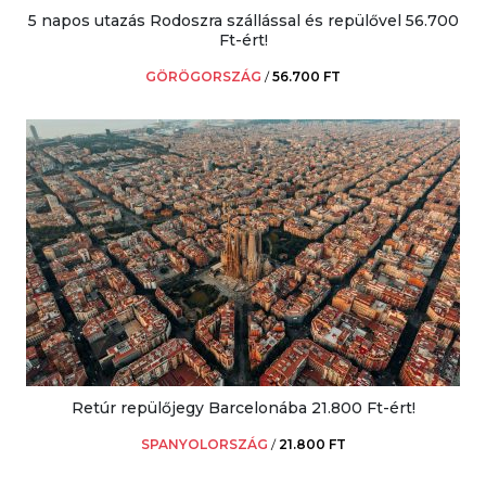
5 napos utazás Rodoszra szállással és repülővel 56.700
Ft-ért!
GÖRÖGORSZÁG
/
56.700 FT
Retúr repülőjegy Barcelonába 21.800 Ft-ért!
SPANYOLORSZÁG
/
21.800 FT