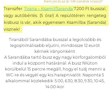
Nem jön ki az ár. Mit csinálok rosszul?
Transzfer: 
Tirana – Ksamil/Saranda
 7.200 Ft busszal, 
vagy autóbérlés. (5 óra!) A repülőtéren rengeteg 
kisbusz is vár, akik egyenesen Ksamilba (Saranda) 
visznek! 
Tiranából Sarandába busszal a legolcsóbb és
legoptimálisabb eljutni, mindössze 12 eurót
kérnek irányonként.
A Sarandába tartó busz egy nagy körforgalomból
indul a központ határánál. A busz félúton
körülbelül 15 percre megáll, hogy el tudj menni a
WC-re és vegyél egy kis harapnivalót. Naponta 5
alkalommal közlekedik: 5:00, 6:30, 8:30, 9:30, 10:45,
14:00-kor.