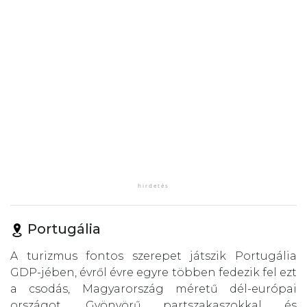
Portugália
A turizmus fontos szerepet játszik Portugália
GDP-jében, évről évre egyre többen fedezik fel ezt
a csodás, Magyarország méretű dél-európai
országot. Gyönyörű partszakaszokkal és