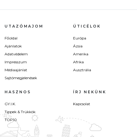
UTAZÓMAJOM
ÚTICÉLOK
Főoldal
Európa
Ajánlatok
Ázsia
Adatvédelem
Amerika
Impresszum
Afrika
Médiaajánlat
Ausztrália
Sajtómegjelenések
HASZNOS
ÍRJ NEKÜNK
GY.I.K.
Kapcsolat
Tippek & Trükkök
TOP10