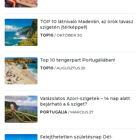
TOP 10 látnivaló Madeirán, az örök tavasz
szigetén (térképpel!)
TOP10
/
OKTÓBER 30.
Top 10 tengerpart Portugáliában!
TOP10
/
AUGUSZTUS 29.
Varázslatos Azori-szigetek – 14 nap alatt
bejárható a 6 sziget?
PORTUGÁLIA
/
MÁRCIUS 27.
Felejthetetlen születésnap Dél-