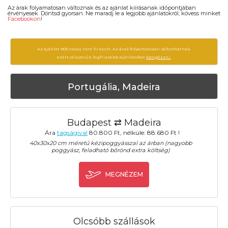
Az árak folyamatosan változnak és az ajánlat kiírásanak időpontjában
érvényesek. Döntsd gyorsan. Ne maradj le a legjobb ajánlatokról, kövess minket
Facebookon
!
Az ajánlat 903 napja nem frissült. Az árak folyamatosan változhatnak,
ezért célszerű a legfrissebb ajánlatokat
böngészni.
Portugália, Madeira
Budapest ⇄ Madeira
Ára
tagságival
80.800 Ft, nélküle: 88.680 Ft !
40x30x20 cm méretű kézipoggyásszal az árban (nagyobb
poggyász, feladható bőrönd extra költség)
MEGNÉZEM
Olcsóbb szállások