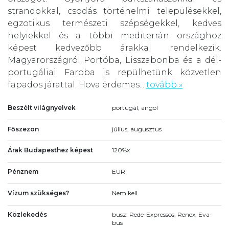
strandokkal, csodás történelmi településekkel,
egzotikus természeti szépségekkel, kedves
helyiekkel és a többi mediterrán országhoz
képest kedvezőbb árakkal rendelkezik.
Magyarországról Portóba, Lisszabonba és a dél-
portugáliai Faroba is repülhetünk közvetlen
fapados járattal. Hova érdemes...
tovább »
Beszélt világnyelvek
portugál, angol
Főszezon
július, augusztus
Árak Budapesthez képest
120%x
Pénznem
EUR
Vízum szükséges?
Nem kell
Közlekedés
busz: Rede-Expressos, Renex, Eva-
bus