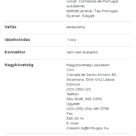
vonat: Comboios de Portugal
autóbérlés
belföldi járatok: Tap Portugal,
Ryanair, Easyjet
Vallás
keresztény
Időeltolódás
-1 óra
Konnektor
nem kell átalakító
Nagykövetség
Nagykövetség Lisszabon
Cím:
Calcada de Santo Amaro, 85.
Alcantara, 1349-042 Lisboa
Előhívó:
(00)-(351)-(21)
Telefon:
364-5928, 363-0395
Ügyelet:
(00)-(351)-(96)-481-3769
Fax:
363-23-14
E-mail:
mission.lis@mfa.gov.hu