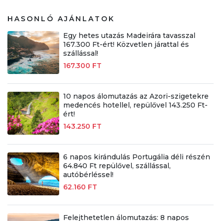
HASONLÓ AJÁNLATOK
Egy hetes utazás Madeirára tavasszal
167.300 Ft-ért! Közvetlen járattal és
szállással!
167.300 FT
10 napos álomutazás az Azori-szigetekre
medencés hotellel, repülővel 143.250 Ft-
ért!
143.250 FT
6 napos kirándulás Portugália déli részén
64.840 Ft repülővel, szállással,
autóbérléssel!
62.160 FT
Felejthetetlen álomutazás: 8 napos