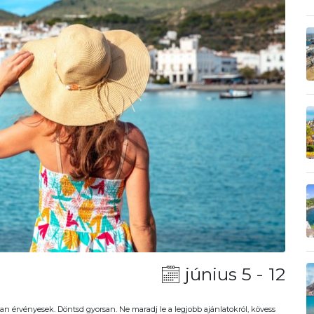
június 5 - 12
an érvényesek. Döntsd gyorsan. Ne maradj le a legjobb ajánlatokról, kövess