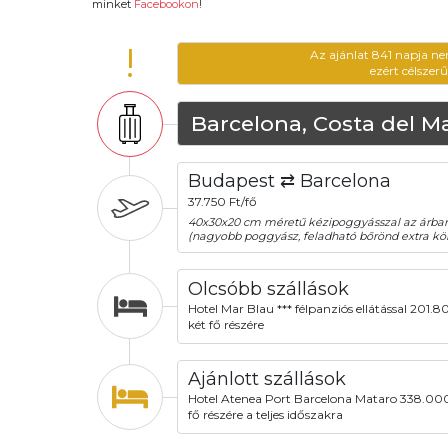
minket
Facebookon
!
!
Az ajánlat 841 napja ne
ezért célszer
Barcelona, Costa del M
Budapest ⇄ Barcelona
37.750 Ft/fő
40x30x20 cm méretű kézipoggyásszal az árba
(nagyobb poggyász, feladható bőrönd extra köl
Olcsóbb szállások
Hotel Mar Blau *** félpanziós ellátással 201.8
két fő részére
Ajánlott szállások
Hotel Atenea Port Barcelona Mataro 338.000
fő részére a teljes időszakra