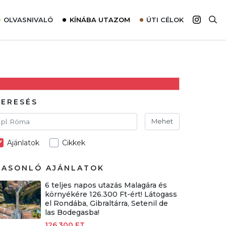
OLVASNIVALÓ
KÍNÁBA UTAZOM
ÚTI CÉLOK
Top 10 látnivalók térképpel
Európa
Tudnivalók az ajánlatok lefoglalásához
Ázsia
Tippek & Trükkök
Amerika
Utazómajom – CitySIM kártya a világutazóknak
Afrika
KERESÉS
Interjú
Ausztrália
Mehet
Élménybeszámolók
Ajánlatok
Cikkek
Szállodalátogatás
Sajtómegjelenések
HASONLÓ AJÁNLATOK
6 teljes napos utazás Malagára és
környékére 126.300 Ft-ért! Látogass
el Rondába, Gibraltárra, Setenil de
las Bodegasba!
126.300 FT