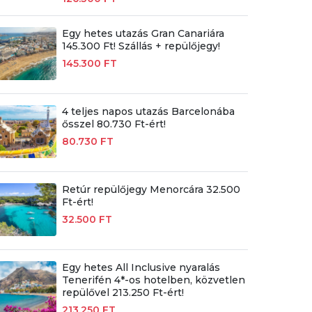
Egy hetes utazás Gran Canariára
145.300 Ft! Szállás + repülőjegy!
145.300 FT
4 teljes napos utazás Barcelonába
ősszel 80.730 Ft-ért!
80.730 FT
Retúr repülőjegy Menorcára 32.500
Ft-ért!
32.500 FT
Egy hetes All Inclusive nyaralás
Tenerifén 4*-os hotelben, közvetlen
repülővel 213.250 Ft-ért!
213.250 FT