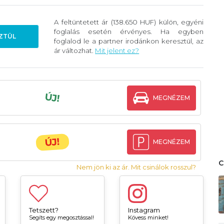
A feltüntetett ár (138.650 HUF) külön, egyéni
foglalás esetén érvényes. Ha egyben
ZTÜL
foglalod le a partner irodánkon keresztül, az
ár változhat.
Mit jelent ez?
ÚJ!
MEGNÉZEM
ÚJ!
MEGNÉZEM
Nem jön ki az ár. Mit csinálok rosszul?
Tetszett?
Instagram
Segíts egy megosztással!
Kövess minket!