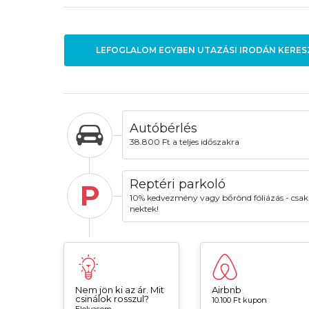
LEFOGLALOM EGYBEN UTAZÁSI IRODÁN KERES
Autóbérlés
38.800 Ft a teljes időszakra
Reptéri parkoló
P
10% kedvezmény vagy bőrönd fóliázás - csak
nektek!
Nem jön ki az ár. Mit
Airbnb
csinálok rosszul?
10.100 Ft kupon