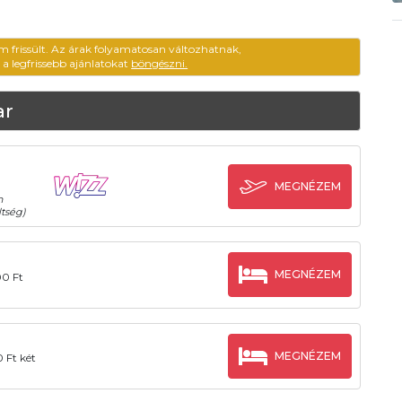
m frissült. Az árak folyamatosan változhatnak,
ű a legfrissebb ajánlatokat
böngészni.
ar
MEGNÉZEM
n
tség)
MEGNÉZEM
00 Ft
MEGNÉZEM
 Ft két