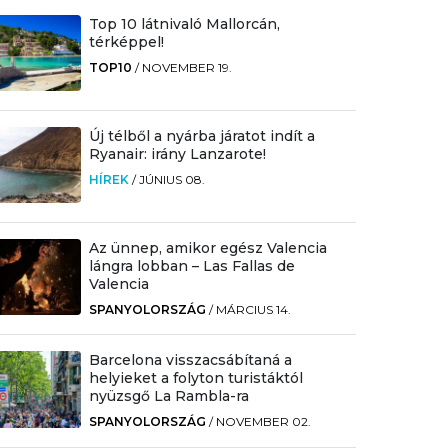
Top 10 látnivaló Mallorcán,
térképpel!
TOP10
/
NOVEMBER 19.
Új télből a nyárba járatot indít a
Ryanair: irány Lanzarote!
HÍREK
/
JÚNIUS 08.
Az ünnep, amikor egész Valencia
lángra lobban – Las Fallas de
Valencia
SPANYOLORSZÁG
/
MÁRCIUS 14.
Barcelona visszacsábítaná a
helyieket a folyton turistáktól
nyüzsgő La Rambla-ra
SPANYOLORSZÁG
/
NOVEMBER 02.