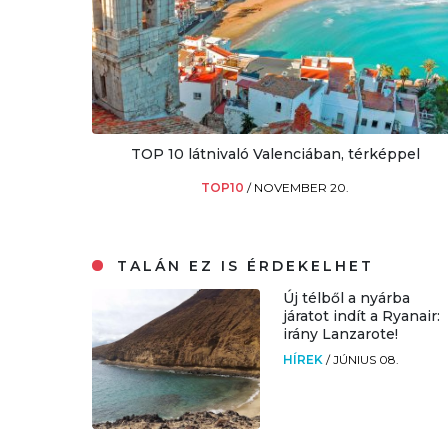
TOP 10 látnivaló Valenciában, térképpel
TOP10
/
NOVEMBER 20.
TALÁN EZ IS ÉRDEKELHET
Új télből a nyárba
járatot indít a Ryanair:
irány Lanzarote!
HÍREK
/
JÚNIUS 08.