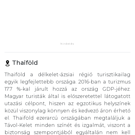
Thaiföld
Thaiföld a délkelet-ázsiai régió turisztikailag
egyik legfejlettebb országa. 2016-ban a turizmus
17.7 %-kal járult hozzá az ország GDP-jéhez.
Magyar turisták által is előszeretettel látogatott
utazási célpont, hiszen az egzotikus helyszínek
közül viszonylag könnyen és kedvező áron érhető
el. Thaiföld ezerarcú országában megtaláljuk a
Távol-Kelet minden színét és izgalmát, viszont a
biztonság szempontjából egyáltalán nem kell