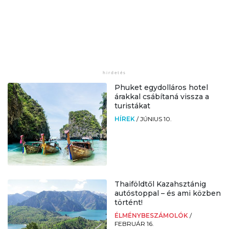
Phuket egydolláros hotel
árakkal csábítaná vissza a
turistákat
HÍREK
/
JÚNIUS 10.
Thaiföldtől Kazahsztánig
autóstoppal – és ami közben
történt!
ÉLMÉNYBESZÁMOLÓK
/
FEBRUÁR 16.