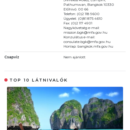
Pathumwan, Bangkok 10330
Előhívó: 00 66
Telefon: (0)2 118 9600
Ügyelet: (0)81 875 4610
Fax: (0)2 117 4901
Nagykövetség e-mail:
mission.bgk@mfa.gov.hu
Konzulátus e-mail:
consulate.bgk@mfa.gov.hu
Honlap: bangkok.mfa.gov.hu
Csapvíz
Nem ajánlott
TOP 10 LÁTNIVALÓK