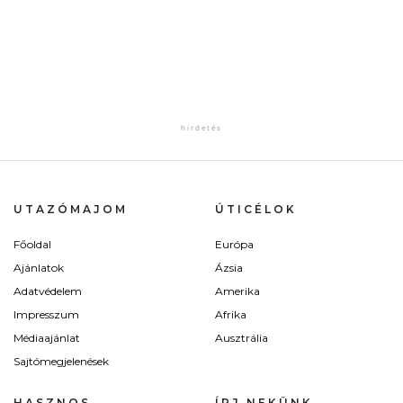
UTAZÓMAJOM
ÚTICÉLOK
Főoldal
Európa
Ajánlatok
Ázsia
Adatvédelem
Amerika
Impresszum
Afrika
Médiaajánlat
Ausztrália
Sajtómegjelenések
HASZNOS
ÍRJ NEKÜNK