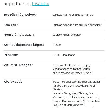
aggódnunk....
tovább »
Beszélt világnyelvek
turisztikai helyszíneken angol
Főszezon
január, február, március, december
Nem ajánlott utazni
szeptember, október
Árak Budapesthez képest
80%x
Pénznem
THB - Thai baht
Vízum szükséges?
repülővel érkezve 30 napig
vízummentes tartózkodás,
szárazföldön érkezve 15 nap
Közlekedés
busz - települések között távolsági
járatok, nagyvárosokban helyi
járatok
vonat - Bangkok, Chiang Mai,
Pattaya, Hua Hin, Kanchanaburi,
Laosz, Kambodzsa és Malajzia felé
is eljuthatunk vonattal.