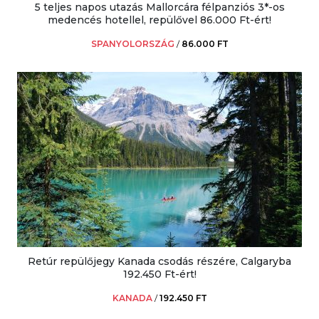
5 teljes napos utazás Mallorcára félpanziós 3*-os
medencés hotellel, repülővel 86.000 Ft-ért!
SPANYOLORSZÁG
/
86.000 FT
Retúr repülőjegy Kanada csodás részére, Calgaryba
192.450 Ft-ért!
KANADA
/
192.450 FT