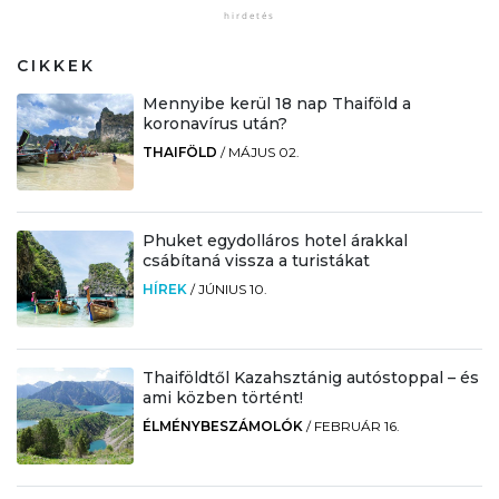
CIKKEK
Mennyibe kerül 18 nap Thaiföld a
koronavírus után?
THAIFÖLD
/
MÁJUS 02.
Phuket egydolláros hotel árakkal
csábítaná vissza a turistákat
HÍREK
/
JÚNIUS 10.
Thaiföldtől Kazahsztánig autóstoppal – és
ami közben történt!
ÉLMÉNYBESZÁMOLÓK
/
FEBRUÁR 16.