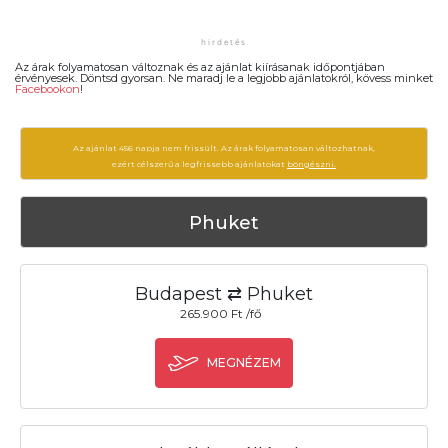
Az árak folyamatosan változnak és az ajánlat kiírásanak időpontjában
érvényesek. Döntsd gyorsan. Ne maradj le a legjobb ajánlatokról, kövess minket
Facebookon
!
Az ajánlat 456 napja nem frissült. Az árak folyamatosan változhatnak,
ezért célszerű a legfrissebb ajánlatokat
böngészni.
Phuket
Budapest ⇄ Phuket
265.900 Ft /fő
MEGNÉZEM