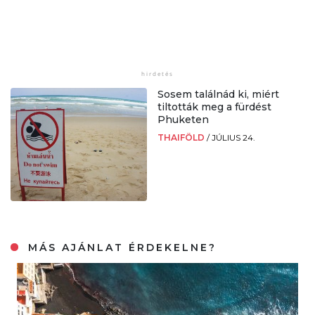
Sosem találnád ki, miért
tiltották meg a fürdést
Phuketen
THAIFÖLD
/
JÚLIUS 24.
MÁS AJÁNLAT ÉRDEKELNE?