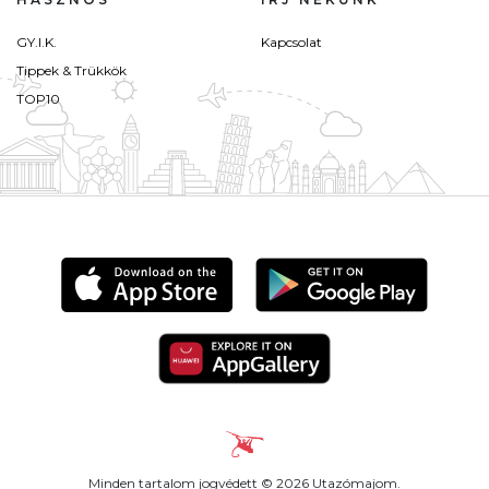
GY.I.K.
Kapcsolat
Tippek & Trükkök
TOP10
Minden tartalom jogvédett © 2026 Utazómajom.