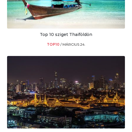
Top 10 sziget Thaiföldön
TOP10
/
MÁRCIUS 24.