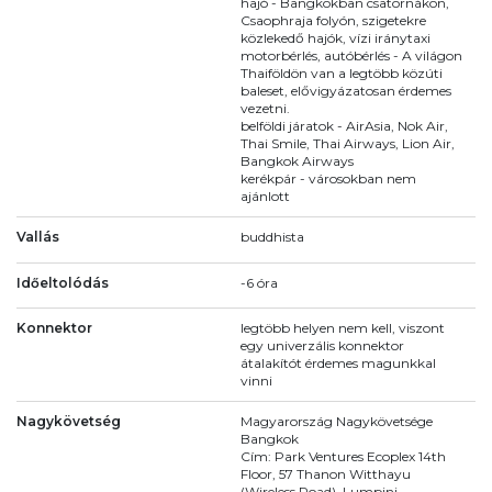
hajó - Bangkokban csatornákon,
Csaophraja folyón, szigetekre
közlekedő hajók, vízi iránytaxi
motorbérlés, autóbérlés - A világon
Thaiföldön van a legtöbb közúti
baleset, elővigyázatosan érdemes
vezetni.
belföldi járatok - AirAsia, Nok Air,
Thai Smile, Thai Airways, Lion Air,
Bangkok Airways
kerékpár - városokban nem
ajánlott
Vallás
buddhista
Időeltolódás
-6 óra
Konnektor
legtöbb helyen nem kell, viszont
egy univerzális konnektor
átalakítót érdemes magunkkal
vinni
Nagykövetség
Magyarország Nagykövetsége
Bangkok
Cím: Park Ventures Ecoplex 14th
Floor, 57 Thanon Witthayu
(Wireless Road), Lumpini,