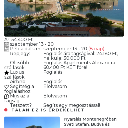
Ár:
54.400
Ft
szeptember 13 - 20
Példa dátum:
szeptember 13 - 20
(8 nap)
Repjegy:
Foglalás
ára tagságival: 24.180 Ft,
nélküle: 30.000 Ft
Olcsóbb
Foglalás
Apartments Alexandra
60.400 Ft KÉT főre!
szállások:
Luxus
Foglalás
szállások:
Airbnb:
Foglalás
Segítség a
Elolvasom
foglaláshoz:
Mi is az a
Elolvasom
tagsági:
Tetszett?
Segíts egy megosztással!
TALÁN EZ IS ÉRDEKELHET
Nyaralás Montenegróban:
Sveti Stefan, Budva és