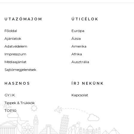
UTAZÓMAJOM
ÚTICÉLOK
Főoldal
Európa
Ajánlatok
Ázsia
Adatvédelem
Amerika
Impresszum
Afrika
Médiaajánlat
Ausztrália
Sajtómegjelenések
HASZNOS
ÍRJ NEKÜNK
GY.I.K.
Kapcsolat
Tippek & Trükkök
TOP10