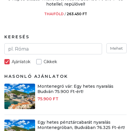
hotellel, repülővel!
THAIFÖLD
/
263.450 FT
KERESÉS
Mehet
Ajánlatok
Cikkek
HASONLÓ AJÁNLATOK
Montenegró vár: Egy hetes nyaralás
Budván 75.900 Ft-ért!
75.900 FT
Egy hetes pénztárcabarát nyaralás
Montenegróban, Budvában 76.325 Ft-ért!