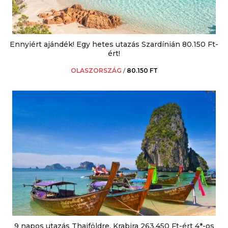
Ennyiért ajándék! Egy hetes utazás Szardínián 80.150 Ft-
ért!
OLASZORSZÁG
/
80.150 FT
9 napos utazás Thaiföldre, Krabira 263.450 Ft-ért 4*-os