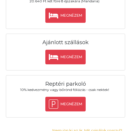
20.640 Ft két főre 8 éjszakára (Mandaria)
MEGNÉZEM
Ajánlott szállások
MEGNÉZEM
Reptéri parkoló
10% kedvezmény vagy bőrönd fóliázás - csak nektek!
MEGNÉZEM
Nem jön ki az ár. Mit csinálok rosszul?