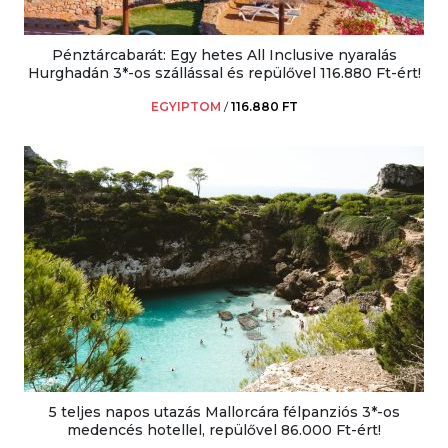
Pénztárcabarát: Egy hetes All Inclusive nyaralás
Hurghadán 3*-os szállással és repülővel 116.880 Ft-ért!
EGYIPTOM
/
116.880 FT
5 teljes napos utazás Mallorcára félpanziós 3*-os
medencés hotellel, repülővel 86.000 Ft-ért!