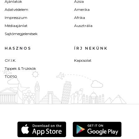
Ajánlatok
Ázsia
Adatvédelem
Amerika
Impresszum
Afrika
Médiaajánlat
Ausztrália
Sajtómegjelenések
HASZNOS
ÍRJ NEKÜNK
GY.I.K.
Kapcsolat
Tippek & Trükkök
TOP10