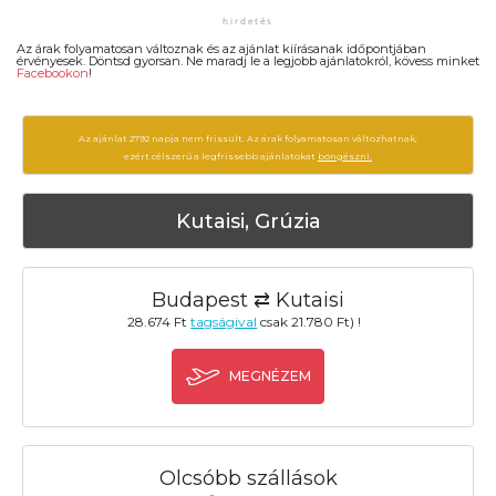
Az árak folyamatosan változnak és az ajánlat kiírásanak időpontjában
érvényesek. Döntsd gyorsan. Ne maradj le a legjobb ajánlatokról, kövess minket
Facebookon
!
Az ajánlat 2792 napja nem frissült. Az árak folyamatosan változhatnak,
ezért célszerű a legfrissebb ajánlatokat
böngészni.
Kutaisi, Grúzia
Budapest ⇄ Kutaisi
28.674 Ft
tagságival
csak 21.780 Ft) !
MEGNÉZEM
Olcsóbb szállások