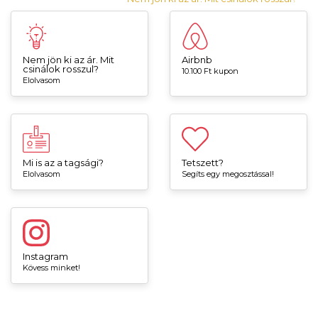
Nem jön ki az ár. Mit
Airbnb
csinálok rosszul?
10.100 Ft kupon
Elolvasom
Mi is az a tagsági?
Tetszett?
Elolvasom
Segíts egy megosztással!
Instagram
Kövess minket!