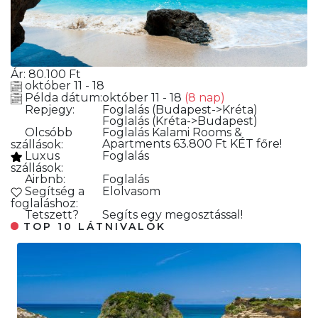
Ár:
80.100
Ft
október 11 - 18
Példa dátum:
október 11 - 18
(8 nap)
Repjegy:
Foglalás
(Budapest->Kréta)
Foglalás
(Kréta->Budapest)
Olcsóbb
Foglalás
Kalami Rooms &
Apartments 63.800 Ft KÉT főre!
szállások:
Luxus
Foglalás
szállások:
Airbnb:
Foglalás
Segítség a
Elolvasom
foglaláshoz:
Tetszett?
Segíts egy megosztással!
TOP 10 LÁTNIVALÓK