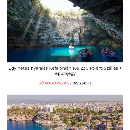
Egy hetes nyaralás Kefalónián 169.230 Ft-ért! Szállás +
repülőjegy!
GÖRÖGORSZÁG
/
169.230 FT