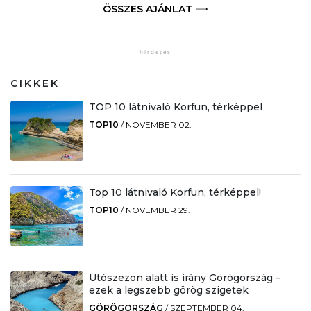
ÖSSZES AJÁNLAT
CIKKEK
TOP 10 látnivaló Korfun, térképpel
TOP10
/
NOVEMBER 02.
Top 10 látnivaló Korfun, térképpel!
TOP10
/
NOVEMBER 29.
Utószezon alatt is irány Görögország –
ezek a legszebb görög szigetek
GÖRÖGORSZÁG
/
SZEPTEMBER 04.