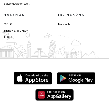
Sajtómegjelenések
HASZNOS
ÍRJ NEKÜNK
GY.I.K.
Kapcsolat
Tippek & Trükkök
TOP10