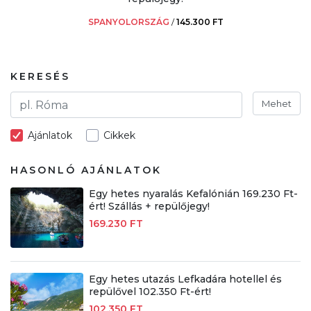
SPANYOLORSZÁG
/
145.300 FT
KERESÉS
Mehet
Ajánlatok
Cikkek
HASONLÓ AJÁNLATOK
Egy hetes nyaralás Kefalónián 169.230 Ft-
ért! Szállás + repülőjegy!
169.230 FT
Egy hetes utazás Lefkadára hotellel és
repülővel 102.350 Ft-ért!
102.350 FT