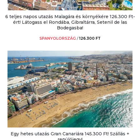
6 teljes napos utazás Malagára és környékére 126.300 Ft-
ért! Látogass el Rondába, Gibraltárra, Setenil de las
Bodegasba!
SPANYOLORSZÁG
/
126.300 FT
Egy hetes utazás Gran Canariára 145.300 Ft! Szállás +
repülőjegy!