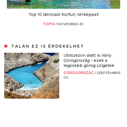
Top 10 látnivaló Korfun, térképpel!
TOP10
/
NOVEMBER 29.
TALÁN EZ IS ÉRDEKELHET
Utószezon alatt is irány
Görögország – ezek a
legszebb görög szigetek
GÖRÖGORSZÁG
/
SZEPTEMBER
04.