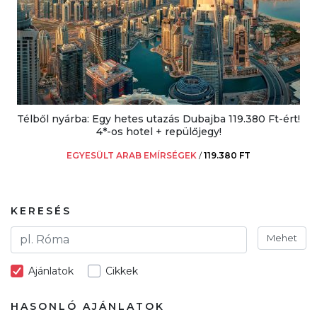
Télből nyárba: Egy hetes utazás Dubajba 119.380 Ft-ért!
4*-os hotel + repülőjegy!
EGYESÜLT ARAB EMÍRSÉGEK
/
119.380 FT
KERESÉS
Mehet
Ajánlatok
Cikkek
HASONLÓ AJÁNLATOK