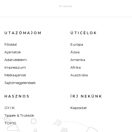
UTAZÓMAJOM
ÚTICÉLOK
Főoldal
Európa
Ajánlatok
Ázsia
Adatvédelem
Amerika
Impresszum
Afrika
Médiaajánlat
Ausztrália
Sajtómegjelenések
HASZNOS
ÍRJ NEKÜNK
GY.I.K.
Kapcsolat
Tippek & Trükkök
TOP10