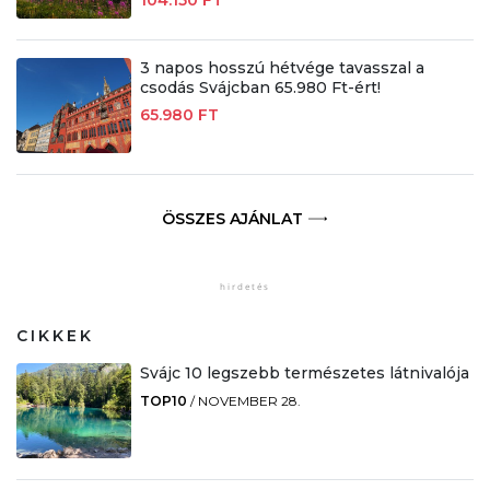
104.150 FT
3 napos hosszú hétvége tavasszal a
csodás Svájcban 65.980 Ft-ért!
65.980 FT
ÖSSZES AJÁNLAT
CIKKEK
Svájc 10 legszebb természetes látnivalója
TOP10
/
NOVEMBER 28.