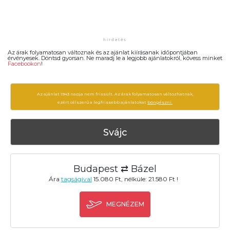
Az árak folyamatosan változnak és az ajánlat kiírásanak időpontjában
érvényesek. Döntsd gyorsan. Ne maradj le a legjobb ajánlatokról, kövess minket
Facebookon
!
Az ajánlat 1943 napja nem frissült. Az árak folyamatosan változhatnak,
ezért célszerű a legfrissebb ajánlatokat
böngészni.
Svájc
Budapest ⇄ Bázel
Ára
tagságival
15.080 Ft, nélküle: 21.580 Ft !
MEGNÉZEM