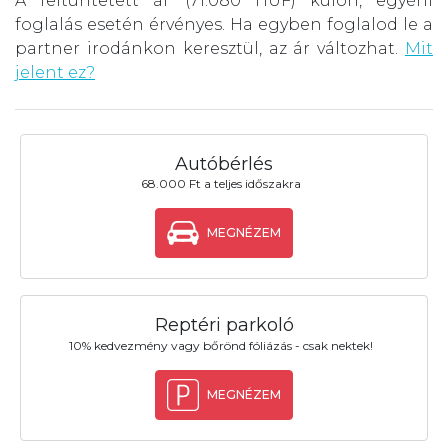
A feltüntetett ár (71.080 HUF) külön, egyéni
foglalás esetén érvényes. Ha egyben foglalod le a
partner irodánkon keresztül, az ár változhat.
Mit
jelent ez?
Autóbérlés
68.000 Ft a teljes időszakra
MEGNÉZEM
Reptéri parkoló
10% kedvezmény vagy bőrönd fóliázás - csak nektek!
MEGNÉZEM