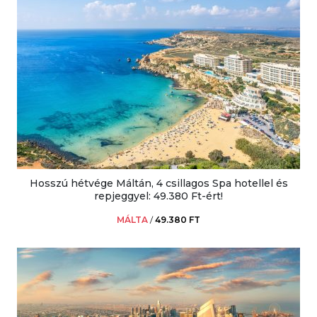
Hosszú hétvége Máltán, 4 csillagos Spa hotellel és
repjeggyel: 49.380 Ft-ért!
MÁLTA
/
49.380 FT