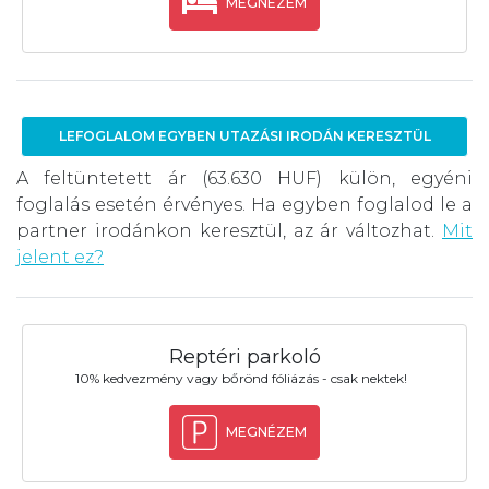
MEGNÉZEM
LEFOGLALOM EGYBEN UTAZÁSI IRODÁN KERESZTÜL
A feltüntetett ár (63.630 HUF) külön, egyéni
foglalás esetén érvényes. Ha egyben foglalod le a
partner irodánkon keresztül, az ár változhat.
Mit
jelent ez?
Reptéri parkoló
10% kedvezmény vagy bőrönd fóliázás - csak nektek!
MEGNÉZEM