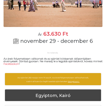
63.630
Ft
Ár:
november 29 - december 6
Az árak folyamatosan változnak és az ajánlat kiírásanak időpontjában
érvényesek. Döntsd gyorsan. Ne maradj le a legjobb ajánlatokról, kövess minket
Facebookon
!
Az ajánlat 202 napja nem frissült. Az árak folyamatosan változhatnak,
ezért célszerű a legfrissebb ajánlatokat
böngészni.
Egyiptom, Kairó