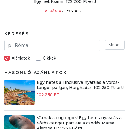
Egy hét Ksamil 122.200 Ft-ért!
ALBÁNIA
/
122.200 FT
KERESÉS
Mehet
Ajánlatok
Cikkek
HASONLÓ AJÁNLATOK
Egy hetes all inclusive nyaralás a Vörös-
tenger partján, Hurghadán 102.250 Ft-ért!
102.250 FT
Várnak a dugongok! Egy hetes nyaralás a
Vörös-tenger partjára a csodás Marsa
Alamba 113.725 Ft-ért!