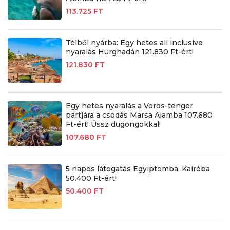
113.725 FT
Télből nyárba: Egy hetes all inclusive
nyaralás Hurghadán 121.830 Ft-ért!
121.830 FT
Egy hetes nyaralás a Vörös-tenger
partjára a csodás Marsa Alamba 107.680
Ft-ért! Ússz dugongokkal!
107.680 FT
5 napos látogatás Egyiptomba, Kairóba
50.400 Ft-ért!
50.400 FT