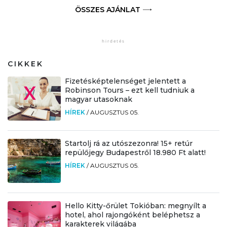
ÖSSZES AJÁNLAT
CIKKEK
Fizetésképtelenséget jelentett a
Robinson Tours – ezt kell tudniuk a
magyar utasoknak
HÍREK
/
AUGUSZTUS 05.
Startolj rá az utószezonra! 15+ retúr
repülőjegy Budapestről 18.980 Ft alatt!
HÍREK
/
AUGUSZTUS 05.
Hello Kitty-őrület Tokióban: megnyílt a
hotel, ahol rajongóként beléphetsz a
karakterek világába