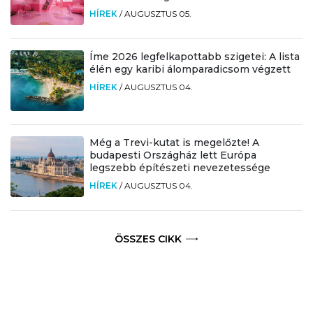
HÍREK
/
AUGUSZTUS 05.
Íme 2026 legfelkapottabb szigetei: A lista
élén egy karibi álomparadicsom végzett
HÍREK
/
AUGUSZTUS 04.
Még a Trevi-kutat is megelőzte! A
budapesti Országház lett Európa
legszebb építészeti nevezetessége
HÍREK
/
AUGUSZTUS 04.
ÖSSZES CIKK