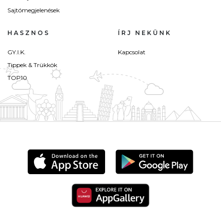
Sajtómegjelenések
HASZNOS
ÍRJ NEKÜNK
GY.I.K.
Kapcsolat
Tippek & Trükkök
TOP10