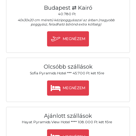
Budapest ⇄ Kairó
40.780 Ft
40x30x20 cm méretű kézipoggyásszal az árban (nagyobb
poggyász, feladható bőrönd extra költség)
MEGNÉZEM
Olcsóbb szállások
Sofia Pyramids Hotel *** 45.700 Ft két főre
MEGNÉZEM
Ajánlott szállások
Hayat Pyramids View Hotel **** 108.000 Ft két főre