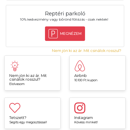
Reptéri parkoló
10% kedvezmény vagy bőrönd fóliázás - csak nektek!
MEGNÉZEM
Nem jön ki az ár. Mit csinálok rosszul?
Nem jön ki az ár. Mit
Airbnb
csinálok rosszul?
10.100 Ft kupon
Elolvasom
Tetszett?
Instagram
Segíts egy megosztással!
Kövess minket!