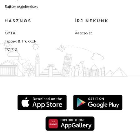
Sajtómegjelenések
HASZNOS
ÍRJ NEKÜNK
GY.I.K.
Kapcsolat
Tippek & Trükkök
TOP10