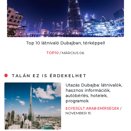
Top 10 látnivaló Dubajban, térképpel!
TOP10
/
MÁRCIUS 06.
TALÁN EZ IS ÉRDEKELHET
Utazás Dubajba: látnivalók,
hasznos információk,
autóbérlés, hotelek,
programok
EGYESÜLT ARAB EMÍRSÉGEK
/
NOVEMBER 19.