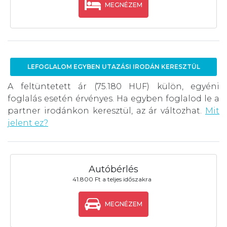
MEGNÉZEM
LEFOGLALOM EGYBEN UTAZÁSI IRODÁN KERESZTÜL
A feltüntetett ár (75.180 HUF) külön, egyéni
foglalás esetén érvényes. Ha egyben foglalod le a
partner irodánkon keresztül, az ár változhat.
Mit
jelent ez?
Autóbérlés
41.800 Ft a teljes időszakra
MEGNÉZEM