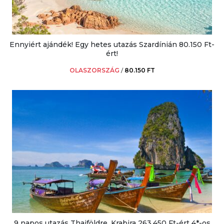
Ennyiért ajándék! Egy hetes utazás Szardínián 80.150 Ft-
ért!
OLASZORSZÁG
/
80.150 FT
9 napos utazás Thaiföldre, Krabira 263.450 Ft-ért 4*-os