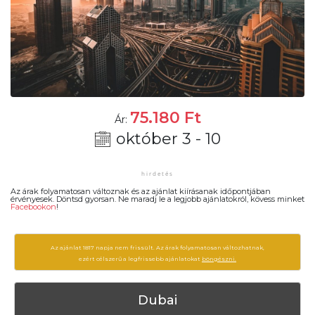
75.180
Ft
Ár:
október 3 - 10
Az árak folyamatosan változnak és az ajánlat kiírásanak időpontjában
érvényesek. Döntsd gyorsan. Ne maradj le a legjobb ajánlatokról, kövess minket
Facebookon
!
Az ajánlat 1817 napja nem frissült. Az árak folyamatosan változhatnak,
ezért célszerű a legfrissebb ajánlatokat
böngészni.
Dubai