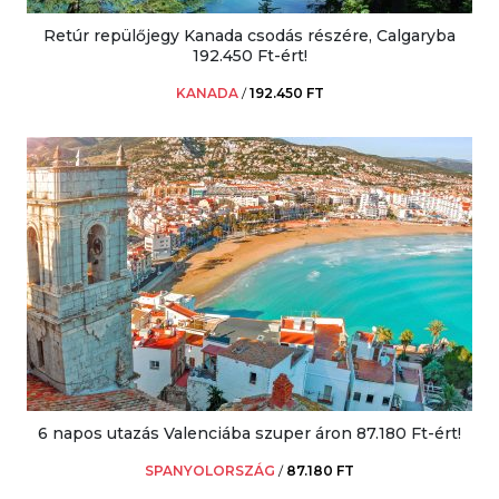
Retúr repülőjegy Kanada csodás részére, Calgaryba
192.450 Ft-ért!
KANADA
/
192.450 FT
6 napos utazás Valenciába szuper áron 87.180 Ft-ért!
SPANYOLORSZÁG
/
87.180 FT