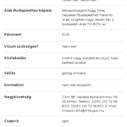
Árak Budapesthez képest
felkapottságtól függ, híres
helyeken Budapesthez hasonló
árak, szigetek nagy részén kb. a
budapesti árak 70-80%-ax
Pénznem
EUR
Vízum szükséges?
Nem kell
Közlekedés
motor vagy autóbérlés, busz, hajó,
belföldi járatok
Vallás
görög-ortodox
Konnektor
nem kell átalakító
Nagykövetség
Cím: 38, Vasileos Konstantinou 116
35 Athén, Telefon: 0030 210 72 56
800, 0030 210 72 56 801, E-mail:
mission.ath@mfa.gov.hu
Csapvíz
Igen