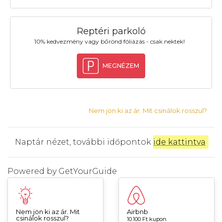
Reptéri parkoló
10% kedvezmény vagy bőrönd fóliázás - csak nektek!
MEGNÉZEM
Nem jön ki az ár. Mit csinálok rosszul?
Naptár nézet, további időpontok
ide kattintva
.
Powered by
GetYourGuide
Nem jön ki az ár. Mit
Airbnb
csinálok rosszul?
10.100 Ft kupon