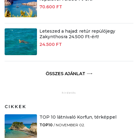
70.600 FT
Leteszed a hajad: retúr repülőjegy
Zakynthosra 24.500 Ft-ért!
24.500 FT
ÖSSZES AJÁNLAT
CIKKEK
TOP 10 látnivaló Korfun, térképpel
TOP10
/
NOVEMBER 02.