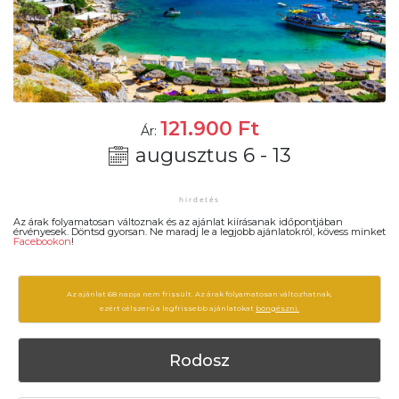
121.900
Ft
Ár:
augusztus 6 - 13
Az árak folyamatosan változnak és az ajánlat kiírásanak időpontjában
érvényesek. Döntsd gyorsan. Ne maradj le a legjobb ajánlatokról, kövess minket
Facebookon
!
Az ajánlat 68 napja nem frissült. Az árak folyamatosan változhatnak,
ezért célszerű a legfrissebb ajánlatokat
böngészni.
Rodosz