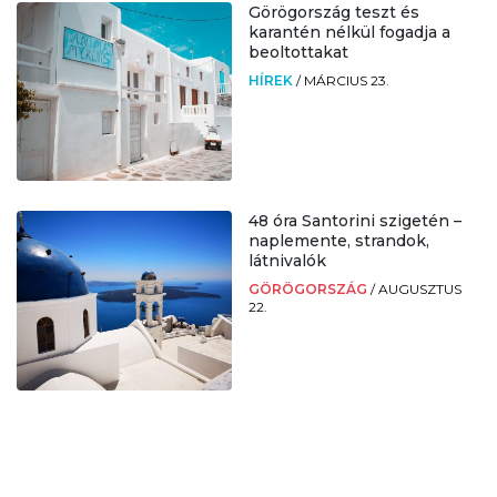
Görögország teszt és
karantén nélkül fogadja a
beoltottakat
HÍREK
/
MÁRCIUS 23.
48 óra Santorini szigetén –
naplemente, strandok,
látnivalók
GÖRÖGORSZÁG
/
AUGUSZTUS
22.