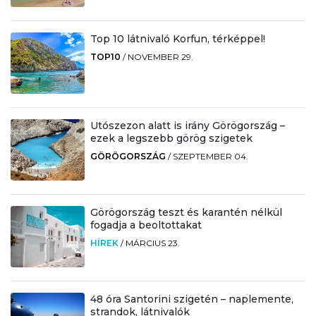
Top 10 látnivaló Korfun, térképpel!
TOP10
/
NOVEMBER 29.
Utószezon alatt is irány Görögország –
ezek a legszebb görög szigetek
GÖRÖGORSZÁG
/
SZEPTEMBER 04.
Görögország teszt és karantén nélkül
fogadja a beoltottakat
HÍREK
/
MÁRCIUS 23.
48 óra Santorini szigetén – naplemente,
strandok, látnivalók