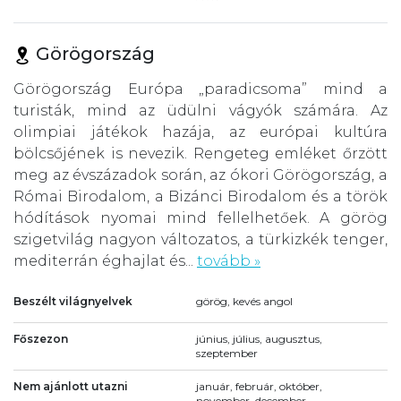
Görögország
Görögország Európa „paradicsoma” mind a
turisták, mind az üdülni vágyók számára. Az
olimpiai játékok hazája, az európai kultúra
bölcsőjének is nevezik. Rengeteg emléket őrzött
meg az évszázadok során, az ókori Görögország, a
Római Birodalom, a Bizánci Birodalom és a török
hódítások nyomai mind fellelhetőek. A görög
szigetvilág nagyon változatos, a türkizkék tenger,
mediterrán éghajlat és...
tovább »
Beszélt világnyelvek
görög, kevés angol
Főszezon
június, július, augusztus,
szeptember
Nem ajánlott utazni
január, február, október,
november, december