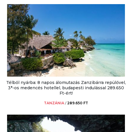
Télből nyárba: 8 napos álomutazás Zanzibárra repülővel,
3*-os medencés hotellel, budapesti indulással 289.650
Ft-ért!
TANZÁNIA
/
289.650 FT