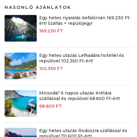
HASONLÓ AJÁNLATOK
Egy hetes nyaralás Kefalónián 169.230 Ft-
ért! Szállás + repülőjegy!
169.230 FT
Egy hetes utazás Lefkadára hotellel és
repülővel 102.350 Ft-ért!
102.350 FT
Micsoda? 6 napos utazás Krétára
szállással és repülővel 68.600 Ft-ért!
68.600 FT
Egy hetes utazás Rodoszra szállással és
repülővel 70.600 Ft-ért!