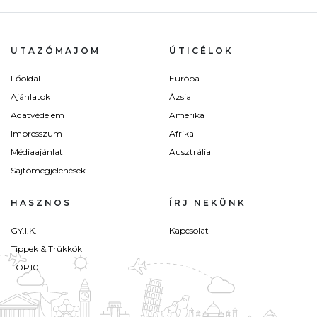
UTAZÓMAJOM
ÚTICÉLOK
Főoldal
Európa
Ajánlatok
Ázsia
Adatvédelem
Amerika
Impresszum
Afrika
Médiaajánlat
Ausztrália
Sajtómegjelenések
HASZNOS
ÍRJ NEKÜNK
GY.I.K.
Kapcsolat
Tippek & Trükkök
TOP10