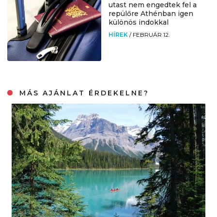
utast nem engedtek fel a
repülőre Athénban igen
különös indokkal
HÍREK
/
FEBRUÁR 12.
MÁS AJÁNLAT ÉRDEKELNE?